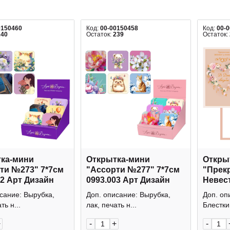
0150460
Код:
00-00150458
Код:
00-
240
Остаток:
239
Остаток:
ка-мини
Открытка-мини
Открыт
ти №273" 7*7см
"Ассорти №277" 7*7см
"Прек
02 Арт Дизайн
0993.003 Арт Дизайн
Невест
Дизай
сание: Вырубка,
Доп. описание: Вырубка,
Доп. оп
ть н...
лак, печать н...
Блестки,
+
-
+
-