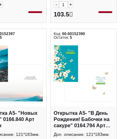
+
-
+
103.5
00152397
Код:
00-00152390
5
Остаток:
5
тка А5- "Новых
Открытка А5- "В День
 0166.840 Арт
Рождения! Бабочки на
н
сакуре" 0164.794 Арт
Дизайн
исание: 121*183мм.
Доп. описание: 121*183мм.