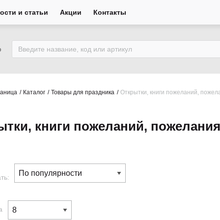
ости и статьи
Акции
Контакты
ю
раница
Каталог
Товары для праздника
Открытки, книги пожеланий, пожел
ытки, книги пожеланий, пожелани
ть:
а