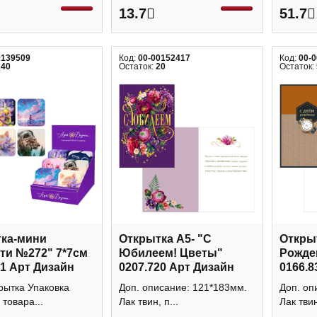
13.7
51.7
0139509
Код:
00-00152417
Код:
00-
240
Остаток:
20
Остаток:
ка-мини
Открытка А5- "С
Открыт
ти №272" 7*7см
Юбилеем! Цветы"
Рожде
71 Арт Дизайн
0207.720 Арт Дизайн
0166.8
рытка Упаковка
Доп. описание: 121*183мм.
Доп. оп
товара...
Лак твин, п...
Лак твин