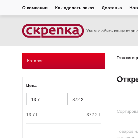
О компании
Как сделать заказ
Доставка
Нов
Учим любить канцеляри
Главная ст
Каталог
Откр
Цена
Сортирова
13.7
372.2
Товаров н
странице: