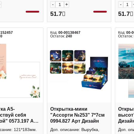
+
-
+
-
51.7
51.7
0152457
Код:
00-00138467
Код:
00-
20
Остаток:
240
Остаток:
ка А5-
Открытка-мини
Откры
ствуй себя
"Ассорти №253" 7*7см
высот"
ой" 0573.197 Арт
0994.827 Арт Дизайн
Дизай
сание: 121*183мм.
Доп. описание: Вырубка,
Доп. оп