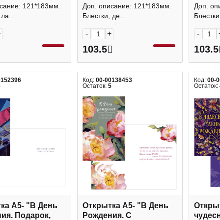
Свадьбы. Сердце"
Свадь
сание: 121*183мм.
Доп. описание: 121*183мм.
Доп. оп
0200.516 Арт Дизайн
Дизай
ла...
Блестки, де...
Блестки,
+
-
+
-
103.5
103.5
0152396
Код:
00-00138453
Код:
00-
5
Остаток:
5
Остаток:
ка А5- "В День
Открытка А5- "В День
Открыт
ия. Подарок,
Рождения. С
чудес