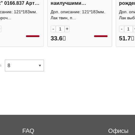
" 0166.837 Арт
наилучшими
рожде
пожеланиями" 0164.719
0164.8
сание: 121*183мм.
Доп. описание: 121*183мм.
Доп. оп
Арт Дизайн
роч...
Лак твин, п...
Лак выб
+
-
+
-
33.6
51.7
а
FAQ
Офисы