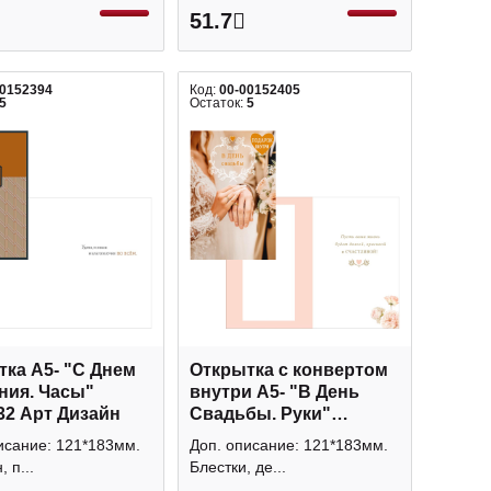
51.7
00152394
Код:
00-00152405
5
Остаток:
5
ка А5- "С Днем
Открытка с конвертом
ния. Часы"
внутри А5- "В День
32 Арт Дизайн
Свадьбы. Руки"
0200.521 Арт Дизайн
исание: 121*183мм.
Доп. описание: 121*183мм.
, п...
Блестки, де...