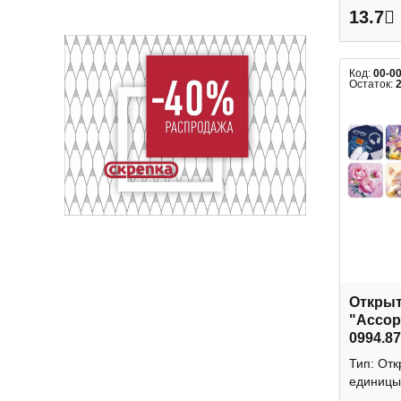
13.7
Код:
00-0
Остаток:
Открыт
"Ассор
0994.8
Тип: Отк
единицы 