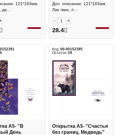
бы" 0200.512 Арт
Арт Дизайн
исание: 121*183мм.
Доп. описание: 121*183мм.
н
 де...
Лак твин, п...
+
-
+
28.4
00152391
Код:
00-00152395
4
Остаток:
19
ка А5- "В
Открытка А5- "Счастья
ный День
без границ. Медведь"