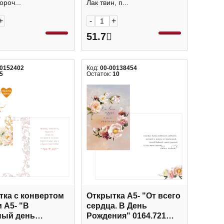
ороч...
Лак твин, п...
+
-
+
51.7
00152402
Код:
00-00138454
5
Остаток:
10
тка с конвертом
Открытка А5- "От всего
 А5- "В
сердца. В День
ный день
Рождения" 0164.721