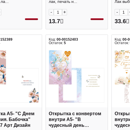
ла...
лак, печать н...
Лак выб
+
-
+
-
13.7
33.6
0152389
Код:
00-00152403
Код:
00-
4
Остаток:
5
Остаток:
ка А5- "С Днем
Открытка с конвертом
Откры
ия. Бабочка"
внутри А5- "В
внутри
87 Арт Дизайн
чудесный день
чудес