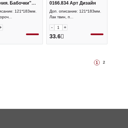
ния. Бабочки"
0166.834 Арт Дизайн
10 Арт Дизайн
исание: 121*183мм.
Доп. описание: 121*183мм.
ороч...
Лак твин, п...
+
-
+
33.6
2
1