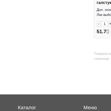
галстук
Дизайн
Доп. опи
Лак выбо
-
51.7
Товаров н
странице:
Каталог
Меню