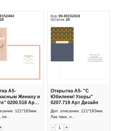
00152404
Код:
00-00152416
20
Остаток:
20
ка А5-
Открытка А5- "С
расным Жениху и
Юбилеем! Узоры"
е" 0200.518 Арт
0207.719 Арт Дизайн
н
исание: 121*183мм.
Доп. описание: 121*183мм.
 пе...
Лак твин, п...
+
-
+