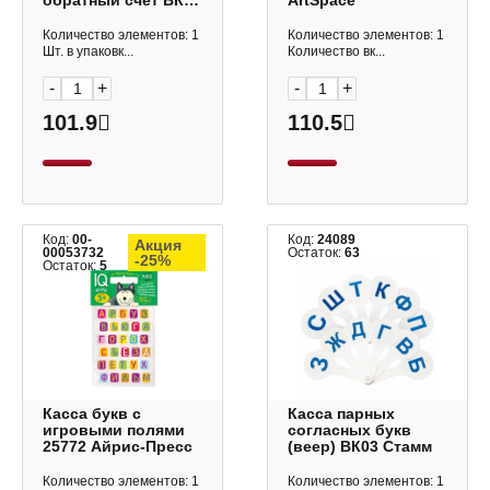
обратный счет ВК15
ArtSpace
Стамм
Количество элементов: 1
Количество элементов: 1
Шт. в упаковк...
Количество вк...
-
+
-
+
101.9
110.5
Код:
00-
Код:
24089
Акция
00053732
Остаток:
63
-25%
Остаток:
5
Касса букв с
Касса парных
игровыми полями
согласных букв
25772 Айрис-Пресс
(веер) ВК03 Стамм
Количество элементов: 1
Количество элементов: 1