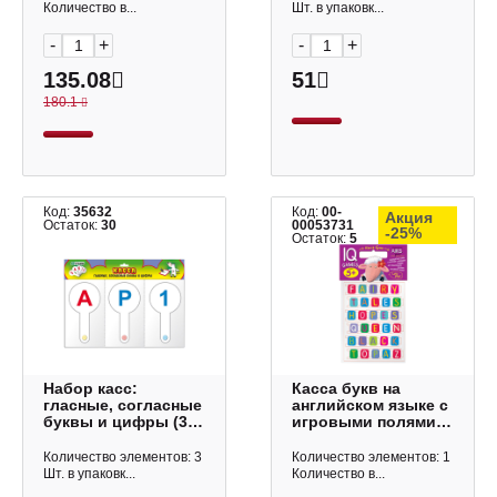
Количество в...
Шт. в упаковк...
-
+
-
+
135.08
51
180.1
Код:
35632
Код:
00-
Акция
Остаток:
30
00053731
-25%
Остаток:
5
Набор касс:
Касса букв на
гласные, согласные
английском языке с
буквы и цифры (3
игровыми полями
веера: ВК01/ВК02/
25774 Айрис-Пресс
ВК05) ВК12 Стамм
Количество элементов: 3
Количество элементов: 1
Шт. в упаковк...
Количество в...