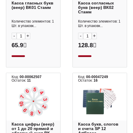
Касса гласных букв
Касса согласных
(веер) ВК01 Стамм
букв (веер) ВК02
Стамм
Количество элементов: 1
Количество элементов: 1
Шт. в упаковк...
Шт. в упаковк...
-
+
-
+
65.9
128.8
Код:
00-00062507
Код:
00-00047249
Остаток:
11
Остаток:
16
Касса цифры (веер)
Касса букв, слогов
от 1 до 20 прямой и
и счета SP 12