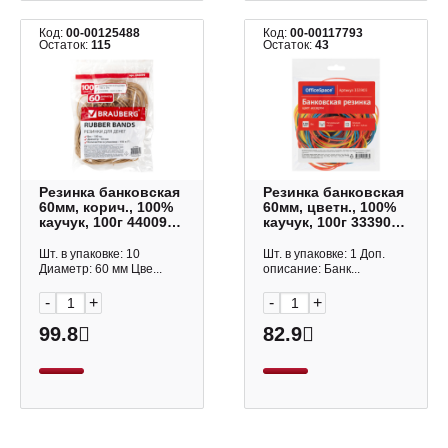
Код:
00-00125488
Код:
00-00117793
Остаток:
115
Остаток:
43
Резинка банковская
Резинка банковская
60мм, корич., 100%
60мм, цветн., 100%
каучук, 100г 440099
каучук, 100г 333903
Brauberg
OfficeSpace
Шт. в упаковке: 10
Шт. в упаковке: 1 Доп.
Диаметр: 60 мм Цве...
описание: Банк...
-
+
-
+
99.8
82.9