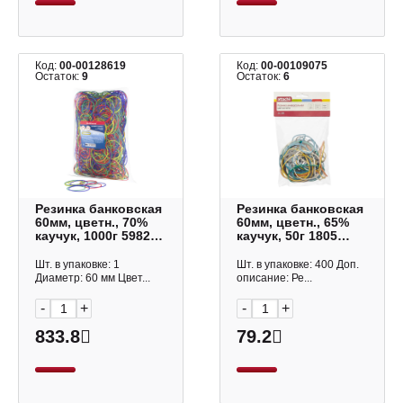
Код:
00-00128619
Код:
00-00109075
Остаток:
9
Остаток:
6
Резинка банковская
Резинка банковская
60мм, цветн., 70%
60мм, цветн., 65%
каучук, 1000г 59820
каучук, 50г 1805
Erich Krause
Attache
Шт. в упаковке: 1
Шт. в упаковке: 400 Доп.
Диаметр: 60 мм Цвет...
описание: Ре...
-
+
-
+
833.8
79.2