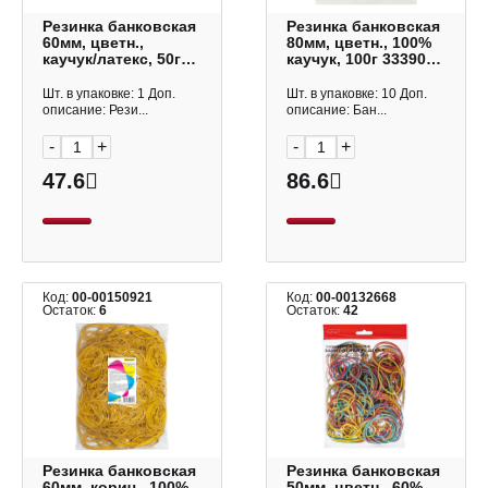
Резинка банковская
Резинка банковская
60мм, цветн.,
80мм, цветн., 100%
каучук/латекс, 50г
каучук, 100г 333905
15-1353 Workmate
OfficeSpace
Шт. в упаковке: 1 Доп.
Шт. в упаковке: 10 Доп.
описание: Рези...
описание: Бан...
-
+
-
+
47.6
86.6
Код:
00-00150921
Код:
00-00132668
Остаток:
6
Остаток:
42
Резинка банковская
Резинка банковская
60мм, корич., 100%
50мм, цветн., 60%