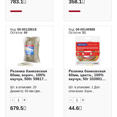
783.1
358.1
Код:
00-00128618
Код:
00-00140988
Остаток:
44
Остаток:
51
Резинка банковская
Резинка банковская
60мм, корич., 100%
60мм, цветн., 100%
каучук, 500г 59817
каучук, 50г 333901
Erich Krause
OfficeSpace
Шт. в упаковке: 20
Шт. в упаковке: 1 Доп.
Диаметр: 60 мм Цве...
описание: Банк...
-
+
-
+
679.5
44.6