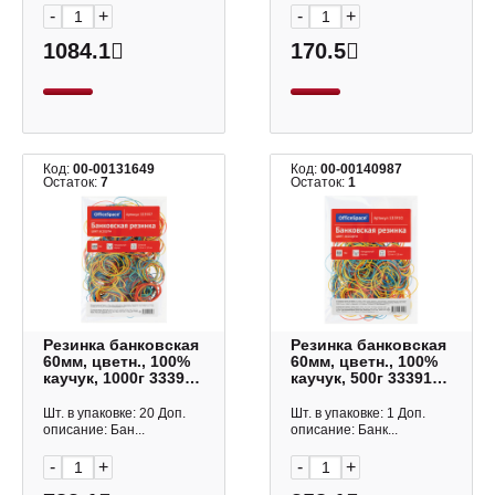
-
+
-
+
1084.1
170.5
Код:
00-00131649
Код:
00-00140987
Остаток:
7
Остаток:
1
Резинка банковская
Резинка банковская
60мм, цветн., 100%
60мм, цветн., 100%
каучук, 1000г 333907
каучук, 500г 333910
OfficeSpace
OfficeSpace
Шт. в упаковке: 20 Доп.
Шт. в упаковке: 1 Доп.
описание: Бан...
описание: Банк...
-
+
-
+