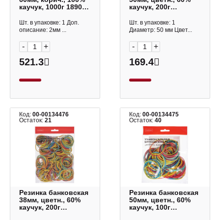
каучук, 1000г 189023
каучук, 200г
Silwerhof
RB_083971 Hatber
Шт. в упаковке: 1 Доп.
Шт. в упаковке: 1
описание: 2мм ...
Диаметр: 50 мм Цвет...
-
+
-
+
521.3
169.4
Код:
00-00134476
Код:
00-00134475
Остаток:
21
Остаток:
40
Резинка банковская
Резинка банковская
38мм, цветн., 60%
50мм, цветн., 60%
каучук, 200г
каучук, 100г
RB_083966 Hatber
RB_083970 Hatber.