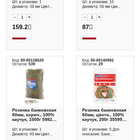
Шт. в упаковке: 1
Шт. в упаковке: 10
Диаметр: 38 мм Цвет...
Диаметр: 50 мм Цве...
-
+
-
+
159.2
87
Код:
00-00128620
Код:
00-00140992
Остаток:
539
Остаток:
29
Резинка банковская
Резинка банковская
60мм, корич., 100%
60мм, цветн., 100%
каучук, 1000г 59821
каучук, 200г 355995
Erich Krause
OfficeSpace
Шт. в упаковке: 1
Шт. в упаковке: 5 Доп.
Диаметр: 60 мм Цвет...
описание: Банк...