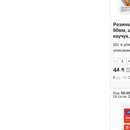
Резинк
60мм, 
каучук,
Office
Шт. в уп
описание
-
44.6
Код:
00-
Код:
00-0
Остаток: