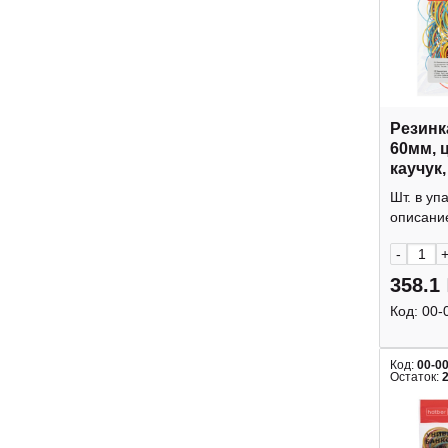
Резинк
60мм, 
каучук,
Office
Шт. в уп
описание
-
358.1
Код:
00-
Код:
00-0
Остаток: