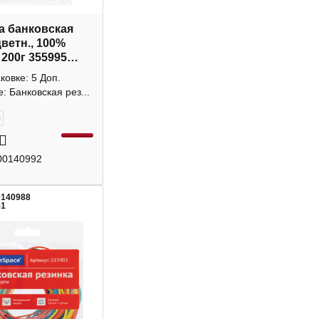
а банковская
цветн., 100%
 200г 355995
Space
аковке: 5 Доп.
: Банковская рез...
+
00140992
0140988
51