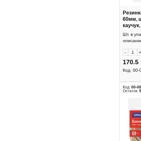
Резинк
60мм, 
каучук,
Office
Шт. в уп
описание
-
170.5
Код:
00-
Код:
00-0
Остаток: