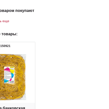
товаром покупают
ть еще
 товары:
0150921
6
а банковская