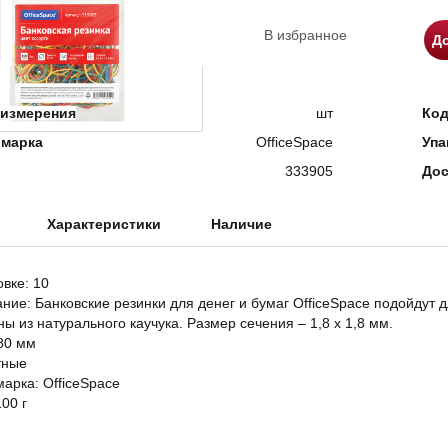
В избранное
До
измерения
шт
Ко
 марка
OfficeSpace
Упа
333905
Дос
Характеристики
Наличие
овке: 10
ание: Банковские резинки для денег и бумаг OfficeSpace подойдут 
ы из натурального каучука. Размер сечения – 1,8 х 1,8 мм.
80 мм
тные
марка: OfficeSpace
00 г