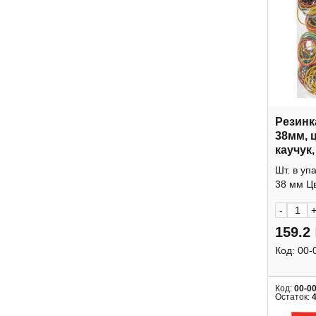
Резинк
38мм, 
каучук
Hatber
Шт. в уп
38 мм Цв
-
159.2
Код:
00-
Код:
00-0
Остаток: