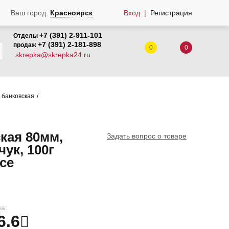
Вход
Регистрация
Ваш город:
Красноярск
+7 (391) 2-911-101
Отделы
+7 (391) 2-181-898
продаж
0
0
skrepka@skrepka24.ru
 банковская
кая 80мм,
Задать вопрос о товаре
чук, 100г
ace
а:
6.6