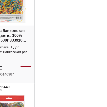
а банковская
цветн., 100%
 500г 333910
Space
аковке: 1 Доп.
: Банковская рез...
+
00140987
0134476
21