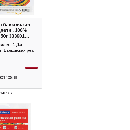
а банковская
цветн., 100%
 50г 333901
Space
аковке: 1 Доп.
: Банковская рез...
+
00140988
0140987
1