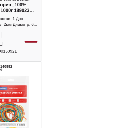
корич., 100%
 1000г 189023
of
аковке: 1 Доп.
: 2мм Диаметр: 6...
+
00150921
0140992
29