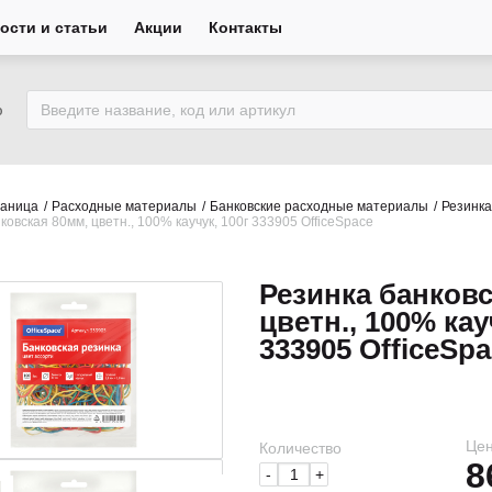
ости и статьи
Акции
Контакты
ю
раница
Расходные материалы
Банковские расходные материалы
Резинка
ковская 80мм, цветн., 100% каучук, 100г 333905 OfficeSpace
Резинка банковс
цветн., 100% кау
333905 OfficeSp
Цен
Количество
8
-
+