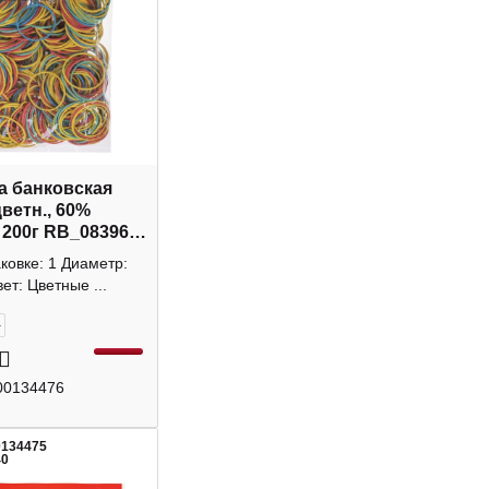
а банковская
цветн., 60%
, 200г RB_083966
аковке: 1 Диаметр:
ет: Цветные ...
+
00134476
0134475
40