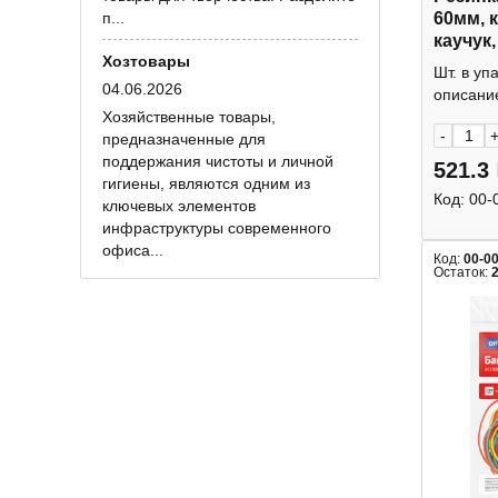
п...
60мм, 
каучук,
Хозтовары
Silwerh
Шт. в уп
04.06.2026
описание
Хозяйственные товары,
-
предназначенные для
поддержания чистоты и личной
521.3
гигиены, являются одним из
Код:
00-
ключевых элементов
инфраструктуры современного
офиса...
Код:
00-0
Остаток: