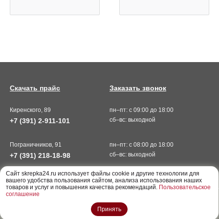
Скачать прайс
Заказать звонок
Киренского, 89
пн–пт: с 09:00 до 18:00
сб–вс: выходной
+7 (391) 2-911-101
Пограничников, 91
пн–пт: с 08:00 до 18:00
сб–вс: выходной
+7 (391) 218-18-98
Cайт skrepka24.ru использует файлы cookie и другие технологии для
вашего удобства пользования сайтом, анализа использования наших
товаров и услуг и повышения качества рекомендаций.
Пользовательское
соглашение
ООО «Скрепка», г. Красноярск © 2026
Принять