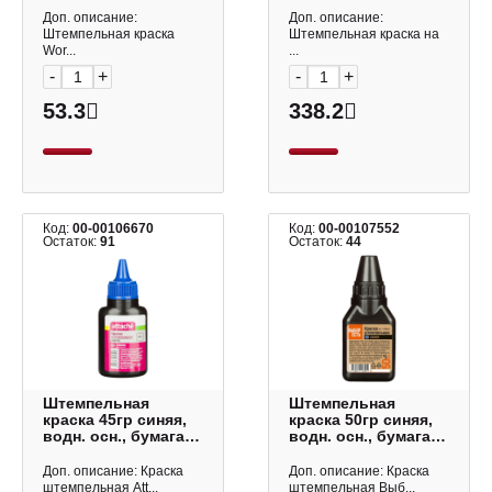
Trodat
Доп. описание:
Доп. описание:
Штемпельная краска
Штемпельная краска на
Wor...
...
-
+
-
+
53.3
338.2
Код:
00-00106670
Код:
00-00107552
Остаток:
91
Остаток:
44
Штемпельная
Штемпельная
краска 45гр синяя,
краска 50гр синяя,
водн. осн., бумага
водн. осн., бумага
198696 Attache
1195820 Выбор есть
Доп. описание: Краска
Доп. описание: Краска
штемпельная Att...
штемпельная Выб...