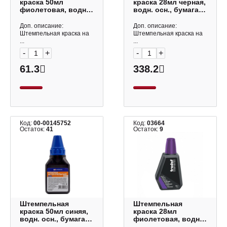
краска 50мл
краска 28мл черная,
фиолетовая, водн.-
водн. осн., бумага
спирт. осн., бумага
7011 Trodat
ШКф_9222
Доп. описание:
Доп. описание:
OfficeSpace
Штемпельная краска на
Штемпельная краска на
...
...
-
+
-
+
61.3
338.2
Код:
00-00145752
Код:
03664
Остаток:
41
Остаток:
9
Штемпельная
Штемпельная
краска 50мл синяя,
краска 28мл
водн. осн., бумага
фиолетовая, водн.
15-7207 Workmate
осн., бумага 7011