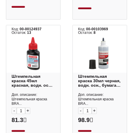
Код:
00-00124937
Код:
00-00103969
Остаток:
13
Остаток:
8
Штемпельная
Штемпельная
краска 45мл
краска 30мл черная,
красная, водн. осн.,
водн. осн., бумага
бумага 223598
"PROFESSIONAL"
Brauberg
227983 Brauberg
Доп. описание:
Доп. описание:
Штемпельная краска
Штемпельная краска
BRA...
BRA...
-
+
-
+
81.3
98.9