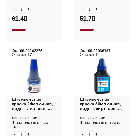
-
+
-
+
61.4
51.7
Код:
00-00142276
Код:
00-00066387
Остаток:
37
Остаток:
9
Штемпельная
Штемпельная
краска 24мл синяя,
краска 50мл синяя,
водн.-глиц. осн.,
водн.-спирт. осн.,
бумага 7014
бумага ШКс_9221
Ideal/Trodat
OfficeSpace
Доп. описание:
Доп. описание:
Штемпельная краска
Штемпельная краска на
TRO...
...
-
+
-
+