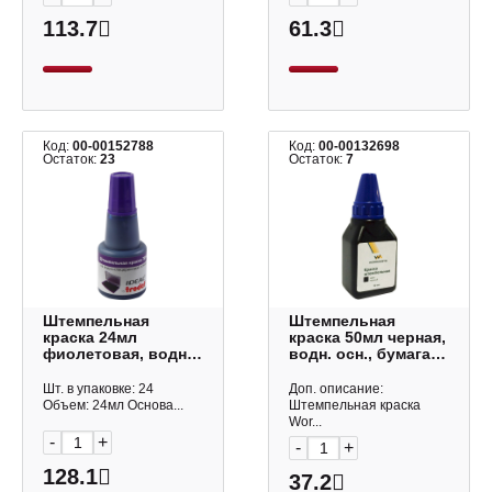
113.7
61.3
Код:
00-00152788
Код:
00-00132698
Остаток:
23
Остаток:
7
Штемпельная
Штемпельная
краска 24мл
краска 50мл черная,
фиолетовая, водн.-
водн. осн., бумага
глиц. осн., бумага
14-5095 Workmate
7014 Ideal/Trodat
Шт. в упаковке: 24
Доп. описание:
Объем: 24мл Основа...
Штемпельная краска
Wor...
-
+
-
+
128.1
37.2