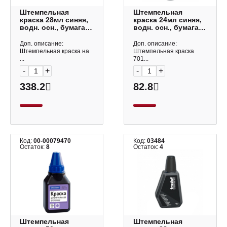
Штемпельная
Штемпельная
краска 28мл синяя,
краска 24мл синяя,
водн. осн., бумага
водн. осн., бумага
7011 Trodat
7711 Ideal
Доп. описание:
Доп. описание:
Штемпельная краска на
Штемпельная краска
...
701...
-
+
-
+
338.2
82.8
Код:
00-00079470
Код:
03484
Остаток:
8
Остаток:
4
Штемпельная
Штемпельная