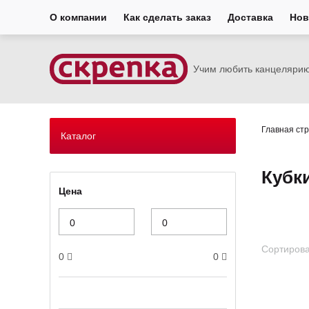
О компании
Как сделать заказ
Доставка
Нов
Учим любить канцеляри
Главная ст
Каталог
Кубк
Цена
Сортирова
0
0