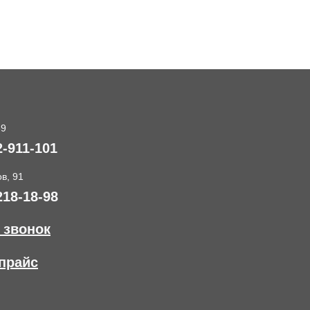
89
2-911-101
в, 91
218-18-98
 звонок
прайс