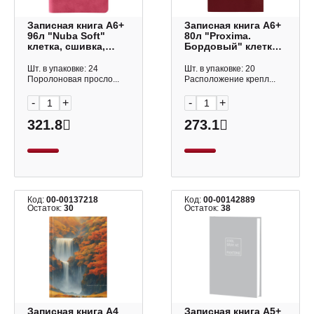
Записная книга А6+
Записная книга А6+
96л "Nuba Soft"
80л "Proxima.
клетка, сшивка,
Бордовый" клетка,
интегр.обл.,
сшивка,
иск.кожа, красный
интегр.обл., иск.кож
Шт. в упаковке: 24
Шт. в упаковке: 20
8604-06-A Axent
КЗРКФ6804268
Поролоновая просло...
Расположение крепл...
Listoff
-
+
-
+
321.8
273.1
Код:
00-00137218
Код:
00-00142889
Остаток:
30
Остаток:
38
Записная книга А4
Записная книга А5+