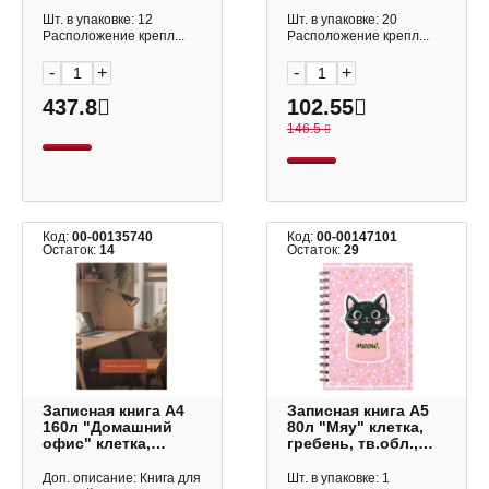
сшивка, тв.обл.,
шедевры" сшивка,
7БЦ, коричневый
тв.обл., картон
Шт. в упаковке: 12
Шт. в упаковке: 20
КЗ41004625
80КК5В_31721
Расположение крепл...
Расположение крепл...
Hatber
-
+
-
+
437.8
102.55
146.5
Код:
00-00135740
Код:
00-00147101
Остаток:
14
Остаток:
29
Записная книга А4
Записная книга А5
160л "Домашний
80л "Мяу" клетка,
офис" клетка,
гребень, тв.обл.,
сшивка, тв.обл.,
7БЦ, рисунок DV-
7БЦ, рисунок
15811-3 Darvish
Доп. описание: Книга для
Шт. в упаковке: 1