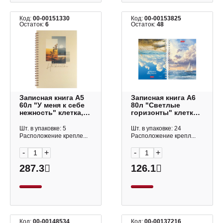
Код:
00-00151330
Код:
00-00153825
Остаток:
6
Остаток:
48
Записная книга А5
Записная книга А6
60л "У меня к себе
80л "Светлые
нежность" клетка,
горизонты" клетка,
гребень,
гребень, тв.обл.,
палстик.обл. 73728
карт, переверт
Шт. в упаковке: 5
Шт. в упаковке: 24
Феникс+
80ЗКтд6В1гр_35830
Расположение крепле...
Расположение крепл...
-
+
-
+
287.3
126.1
Код:
00-00148534
Код:
00-00137216