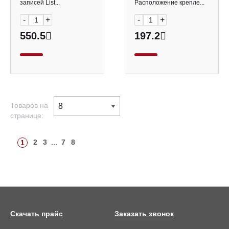
КЗ41604355 Listoff
записей List...
Расположение крепле...
-
+
-
+
550.5
197.2
Товаров на
странице:
2
3
...
7
8
1
Скачать прайс
Заказать звонок