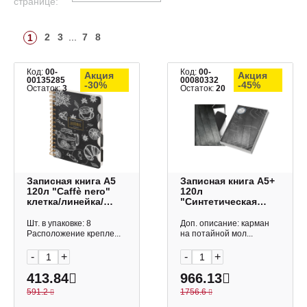
странице:
2
3
...
7
8
1
Код:
00-
Код:
00-
Акция
Акция
00135285
00080332
-30%
-45%
Остаток:
3
Остаток:
20
Записная книга А5
Записная книга А5+
120л "Caffè nero"
120л
клетка/линейка/
"Синтетическая
точка, гребень,
бумага" в точку,
тв.обл. 3-567/12
сшивка,
Шт. в упаковке: 8
Доп. описание: карман
BrunoVisconti
тв.съем.обл.,
Расположение крепле...
на потайной мол...
бумага 50332
Феникс+
-
+
-
+
413.84
966.13
591.2
1756.6