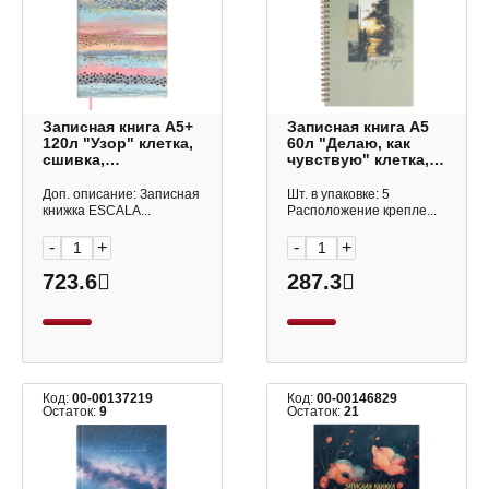
Записная книга А5+
Записная книга А5
120л "Узор" клетка,
60л "Делаю, как
сшивка,
чувствую" клетка,
интегр.съем.обл.,
гребень,
иск.кожа 67302
палстик.обл. 73726
Доп. описание: Записная
Шт. в упаковке: 5
Escalada
Феникс+
книжка ESCALA...
Расположение крепле...
-
+
-
+
723.6
287.3
Код:
00-00137219
Код:
00-00146829
Остаток:
9
Остаток:
21