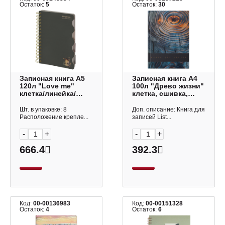
Остаток:
5
Остаток:
30
Записная книга А5
Записная книга А4
120л "Love me"
100л "Древо жизни"
клетка/линейка/
клетка, сшивка,
точка, гребень,
тв.обл., 7БЦ,
тв.обл. 3-737/11
рисунок КЗ41004347
Шт. в упаковке: 8
Доп. описание: Книга для
BrunoVisconti
Listoff
Расположение крепле...
записей List...
-
+
-
+
666.4
392.3
Код:
00-00136983
Код:
00-00151328
Остаток:
4
Остаток:
6