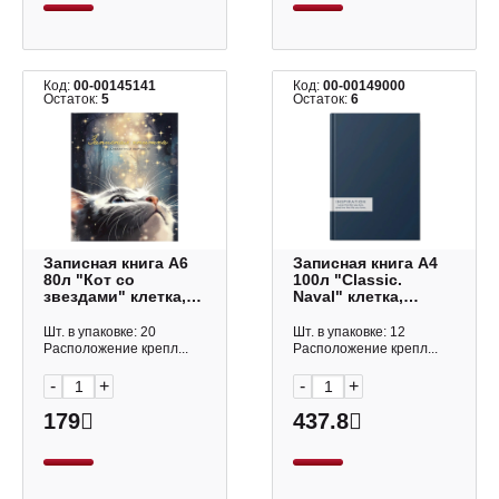
Код:
00-00145141
Код:
00-00149000
Остаток:
5
Остаток:
6
Записная книга А6
Записная книга А4
80л "Кот со
100л "Classic.
звездами" клетка,
Naval" клетка,
сшивка, тв.обл.,
сшивка, тв.обл.,
7БЦ, алфавит.
7БЦ, синий
Шт. в упаковке: 20
Шт. в упаковке: 12
68296/Р Феникс+
КЗ41004626
Расположение крепл...
Расположение крепл...
-
+
-
+
179
437.8