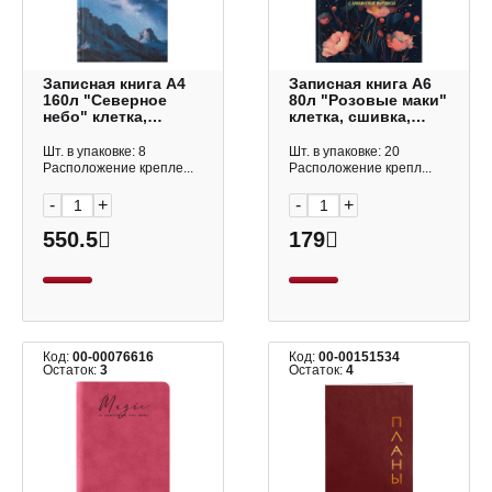
Записная книга А4
Записная книга А6
160л "Северное
80л "Розовые маки"
небо" клетка,
клетка, сшивка,
сшивка, тв.обл.,
тв.обл., 7БЦ,
7БЦ, рисунок
алфавит. 68299/Р
Шт. в упаковке: 8
Шт. в упаковке: 20
КЗ41604352 Listoff
Феникс+
Расположение крепле...
Расположение крепл...
-
+
-
+
550.5
179
Код:
00-00076616
Код:
00-00151534
Остаток:
3
Остаток:
4