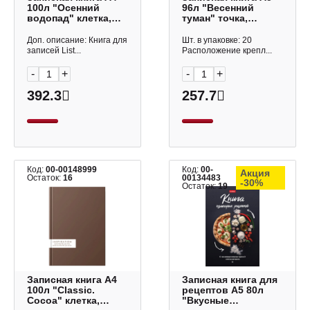
100л "Осенний
96л "Весенний
водопад" клетка,
туман" точка,
сшивка, тв.обл.,
сшивка,
7БЦ, рисунок
интегр.обл., картон,
Доп. описание: Книга для
Шт. в упаковке: 20
КЗ41004345 Listoff
серый ЕТИЛ596655
записей List...
Расположение крепл...
Listoff
-
+
-
+
392.3
257.7
Код:
00-00148999
Код:
00-
Акция
Остаток:
16
00134483
-30%
Остаток:
19
Записная книга А4
Записная книга для
100л "Classic.
рецептов А5 80л
Cocoa" клетка,
"Вкусные