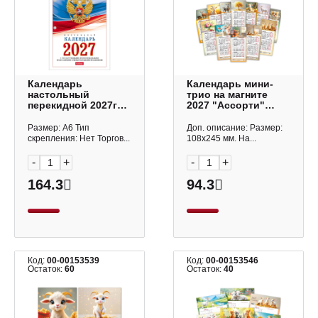
Календарь
Календарь мини-
настольный
трио на магните
перекидной 2027г
2027 "Ассорти"
"Символика РФ"
108*245мм 10233
офсет, 2кр.
Квадра
Размер: А6 Тип
Доп. описание: Размер:
160Кп6_11520 Hatber
скрепления: Нет Торгов...
108х245 мм. На...
-
+
-
+
164.3
94.3
Код:
00-00153539
Код:
00-00153546
Остаток:
60
Остаток:
40