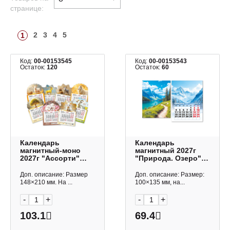
странице:
2
3
4
5
1
Код:
00-00153545
Код:
00-00153543
Остаток:
120
Остаток:
60
Календарь
Календарь
магнитный-моно
магнитный 2027г
2027г "Ассорти"
"Природа. Озеро"
148*210мм 10235
100*135мм 10340
Квадра
Квадра
Доп. описание: Размер
Доп. описание: Размер:
148×210 мм. На ...
100×135 мм, на...
-
+
-
+
103.1
69.4