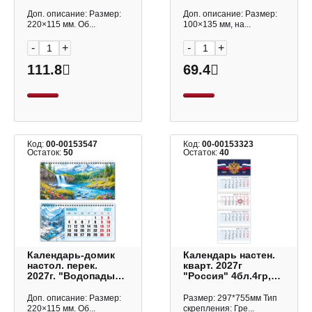
"Госсимволика"
Парочка" 100*135мм
220*115мм 10064
10334 Квадра
Доп. описание: Размер:
Доп. описание: Размер:
Квадра
220×115 мм. Об...
100×135 мм, на...
-
+
-
+
111.8
69.4
Код:
00-00153547
Код:
00-00153323
Остаток:
50
Остаток:
40
Календарь-домик
Календарь настен.
настол. перек.
кварт. 2027г
2027г. "Водопады"
"Россия" 4бл.4гр,
220*115мм 10062
бегунок
Квадра
4Кв4гр3_36822
Доп. описание: Размер:
Размер: 297*755мм Тип
Hatber
220×115 мм. Об...
скрепления: Гре...