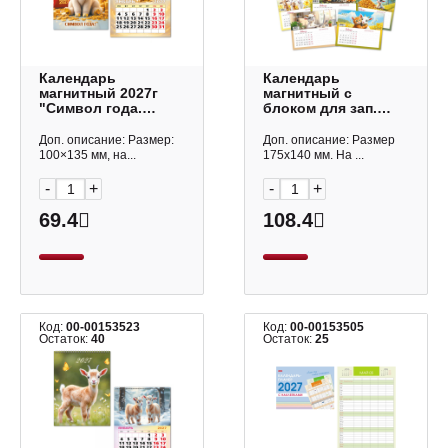
Календарь
Календарь
магнитный 2027г
магнитный с
"Символ года.
блоком для зап.
Козленок"
2027г "Ассорти"
100*135мм 10329
175*140мм 10234
Доп. описание: Размер:
Доп. описание: Размер
Квадра
Квадра
100×135 мм, на...
175х140 мм. На ...
-
+
-
+
69.4
108.4
Код:
00-00153523
Код:
00-00153505
Остаток:
40
Остаток:
25