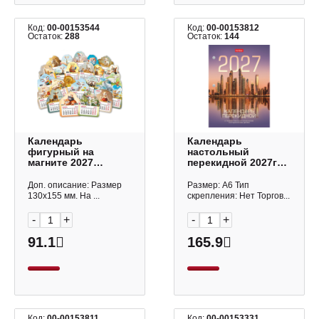
Код:
00-00153544
Код:
00-00153812
Остаток:
288
Остаток:
144
Календарь
Календарь
фигурный на
настольный
магните 2027
перекидной 2027г
"Ассорти"
"Город. С
130*155мм 10232
праздниками"
Доп. описание: Размер
Размер: А6 Тип
Квадра
офсет, 2кр.
130х155 мм. На ...
скрепления: Нет Торгов...
160Кп6_34307
Hatber
-
+
-
+
91.1
165.9
Код:
00-00153811
Код:
00-00153331