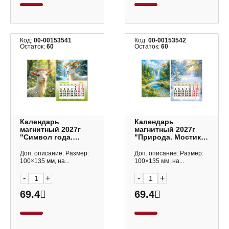
Код:
00-00153541
Код:
00-00153542
Остаток:
60
Остаток:
60
Календарь
Календарь
магнитный 2027г
магнитный 2027г
"Символ года.
"Природа. Мостик"
Красотка"
100*135мм 10339
100*135мм 10335
Квадра
Доп. описание: Размер:
Доп. описание: Размер:
Квадра
100×135 мм, на...
100×135 мм, на...
-
+
-
+
69.4
69.4