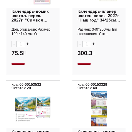
Календарь-домик
Календарь-планер
настол. перек.
настен. перек. 2027г
2027г. "Символ
"Наш год" 34*25см,
года. Козленок"
скоба, наклейки
100*140мм 10079
12Кнпн3_34726
Доп. описание: Размер:
Размер: 340*250мм Тип
Квадра
Hatber
100 ×140 мм. О...
скрепления: Ско...
-
+
-
+
75.5
300.3
Код:
00-00153532
Код:
00-00153329
Остаток:
20
Остаток:
40
Календарь настен.
Календарь настен.