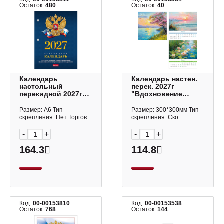
Остаток:
480
Остаток:
40
Календарь
Календарь настен.
настольный
перек. 2027г
перекидной 2027г
"Вдохновение
"Символика РФ.
природой" 30*30см,
Синий" офсет, 2кр.
скоба 6Кнп4_36887
Размер: А6 Тип
Размер: 300*300мм Тип
160Кп6_11521 Hatber
Hatber
скрепления: Нет Торгов...
скрепления: Ско...
-
+
-
+
164.3
114.8
Код:
00-00153810
Код:
00-00153538
Остаток:
768
Остаток:
144