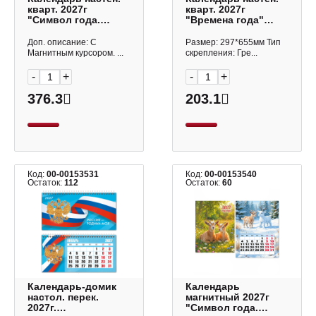
кварт. 2027г
кварт. 2027г
"Символ года.
"Времена года"
Козел" 1бл. 1гр.,
3бл.3гр, бегунок
магнит.бегун. 10393
3Кв3гр3ц_29935
Доп. описание: С
Размер: 297*655мм Тип
Квадра
Hatber
Магнитным курсором. ...
скрепления: Гре...
-
+
-
+
376.3
203.1
Код:
00-00153531
Код:
00-00153540
Остаток:
112
Остаток:
60
Календарь-домик
Календарь
настол. перек.
магнитный 2027г
2027г.
"Символ года.