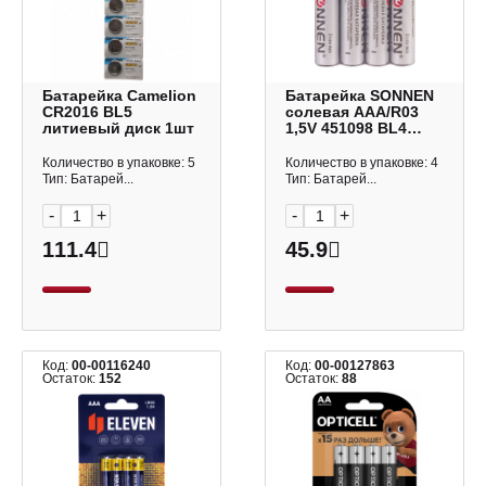
Батарейка Camelion
Батарейка SONNEN
CR2016 BL5
солевая AAА/R03
литиевый диск 1шт
1,5V 451098 BL4
(1уп*4шт)
Количество в упаковке: 5
Количество в упаковке: 4
Тип: Батарей...
Тип: Батарей...
-
+
-
+
111.4
45.9
Код:
00-00116240
Код:
00-00127863
Остаток:
152
Остаток:
88