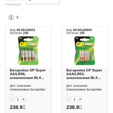
странице:
2
1
Код:
00-00126951
Код:
00-00126694
Остаток:
248
Остаток:
195
Батарейка GP Super
Батарейка GP Super
AA/LR06,
AAA/LR03,
алкалиновая BL4
алкалиновая BL4
(1уп*4шт) 450434
(1уп*4шт) 24A-2CR4
Доп. описание:
Доп. описание:
Алкалиновые батарейки
Алкалиновые батарейки
...
...
-
+
-
+
238.9
238.9