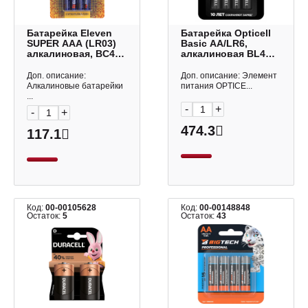
Батарейка Eleven
Батарейка Opticell
SUPER ААA (LR03)
Basic AA/LR6,
алкалиновая, BC4
алкалиновая BL4
301754 (1уп*4шт)
5051001 (1уп*4шт)
Доп. описание:
Доп. описание: Элемент
Алкалиновые батарейки
питания OPTICE...
...
-
+
-
+
474.3
117.1
Код:
00-00105628
Код:
00-00148848
Остаток:
5
Остаток:
43