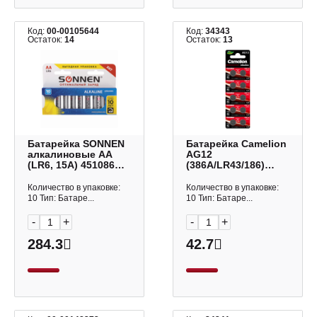
Код:
00-00105644
Код:
34343
Остаток:
14
Остаток:
13
Батарейка SONNEN
Батарейка Camelion
алкалиновые АА
AG12
(LR6, 15А) 451086
(386A/LR43/186)
(1уп*10шт)
BL10 щелочной
диск 1шт
Количество в упаковке:
Количество в упаковке:
10 Тип: Батаре...
10 Тип: Батаре...
-
+
-
+
284.3
42.7