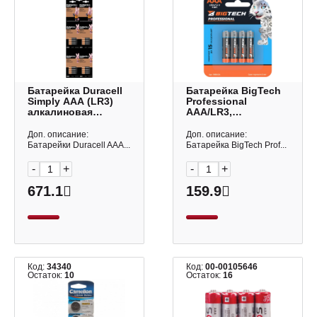
Батарейка Duraсell
Батарейка BigTech
Simply АAA (LR3)
Professional
алкалиновая
AAA/LR3,
(блистер 4шт)
алкалиновая BL4
5000394129931
1988424 (1уп*4шт)
Доп. описание:
Доп. описание:
Батарейки Duracell AAА...
Батарейка BigTech Prof...
-
+
-
+
671.1
159.9
Код:
34340
Код:
00-00105646
Остаток:
10
Остаток:
16