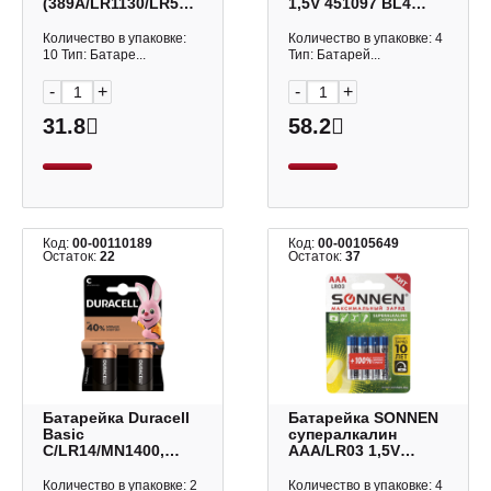
(389A/LR1130/LR54/189)
1,5V 451097 BL4
BL10 щелочной
(1уп*4шт)
диск 1шт
Количество в упаковке:
Количество в упаковке: 4
10 Тип: Батаре...
Тип: Батарей...
-
+
-
+
31.8
58.2
Код:
00-00110189
Код:
00-00105649
Остаток:
22
Остаток:
37
Батарейка Duraсell
Батарейка SONNEN
Basic
супералкалин
C/LR14/MN1400,
AAА/LR03 1,5V
алкалиновая BL2
451096 BL4
(1уп*2шт)
(1уп*4шт.)
Количество в упаковке: 2
Количество в упаковке: 4