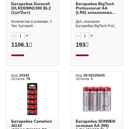
Батарейка Duraсell
Батарейка BigTech
D/LR20/MN1300 BL2
Professional AA
(1уп*2шт)
(LR6) алкалиновая
1988320 (1уп*4шт)
Количество в упаковке: 2
Доп. описание:
Тип: Батарей...
Батарейка BigTech Prof...
-
+
-
+
1106.1
193
Код:
34344
Код:
00-00105645
Остаток:
76
Остаток:
3
Батарейка Camelion
Батарейка SONNEN
AG10
солевая AA (R6)