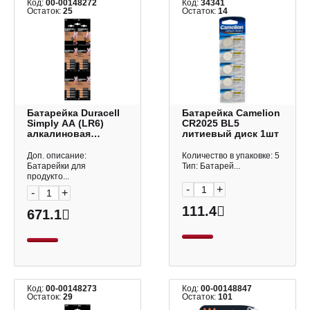
Код:
00-00148272
Код:
34341
Остаток:
25
Остаток:
14
Батарейка Duraсell
Батарейка Camelion
Simply AA (LR6)
CR2025 BL5
алкалиновая
литиевый диск 1шт
(блистер 4шт)
5000394129733
Доп. описание:
Количество в упаковке: 5
Батарейки для
Тип: Батарей...
продукто...
-
+
-
+
111.4
671.1
Код:
00-00148273
Код:
00-00148847
Остаток:
29
Остаток:
101