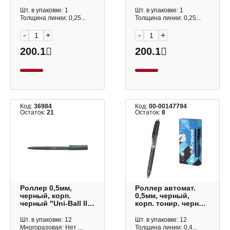
Air UBA-188C-M"
Air UBA-188C-M"
218721
218743
Шт. в упаковке: 1
Шт. в упаковке: 1
Толщина линии: 0,25...
Толщина линии: 0,25...
-
+
-
+
200.1
200.1
Код:
36984
Код:
00-00147794
Остаток:
21
Остаток:
8
Роллер 0,5мм,
Роллер автомат.
черный, корп.
0,5мм, черный,
черный "Uni-Ball II
корп. тонир. черный
Micro UB-104" 66251
"TipFlow Matic
Original" 63701 Erich
Шт. в упаковке: 12
Шт. в упаковке: 12
Krause
Многоразовая: Нет ...
Толщина линии: 0,4...