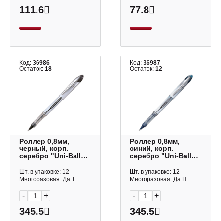
111.6
77.8
Код:
36986
Код:
36987
Остаток:
18
Остаток:
12
Роллер 0,8мм,
Роллер 0,8мм,
черный, корп.
синий, корп.
серебро "Uni-Ball
серебро "Uni-Ball
Vision Elite UB-
Vision Elite UB-
200(08)" 66265
200(08)" 66266
Шт. в упаковке: 12
Шт. в упаковке: 12
Многоразовая: Да Т...
Многоразовая: Да Н...
-
+
-
+
345.5
345.5