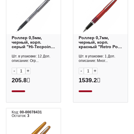
Роллер 0,5мм,
Роллер 0,7мм,
черный, корп.
черный, корп.
серый "Hi-Tecpoint
красный "Retro Pop.
V5 Grip" BXGPN-V5
MetallicRed" BLV-
(B) Pilot
BMR37-M (WV) Pilot
Шт. в упаковке: 12 Доп.
Шт. в упаковке: 1 Доп.
описание: Огр...
описание: Мног...
-
+
-
+
205.8
1539.2
Код:
00-00078431
Остаток:
3