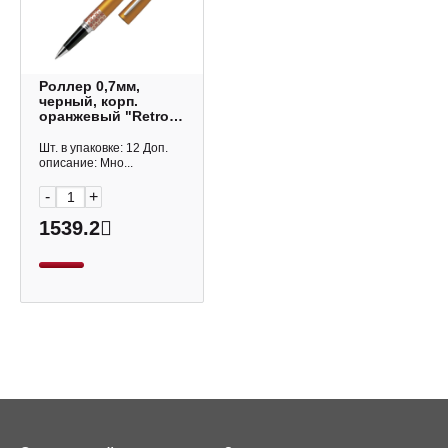
Роллер 0,7мм,
черный, корп.
оранжевый "Retro
Pop. MetallicOrange"
BLV-BMR37-M (FL)
Шт. в упаковке: 12 Доп.
Pilot
описание: Мно...
-
+
1539.2