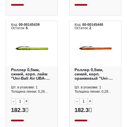
Код:
00-00145439
Код:
00-00145440
Остаток:
6
Остаток:
2
Роллер 0,5мм,
Роллер 0,5мм,
синий, корп. лайм
синий, корп.
"Uni-Ball Air UBA-
оранжевый "Uni-
188E" 138659
Ball Air UBA-188E"
138660
Шт. в упаковке: 1
Шт. в упаковке: 1
Толщина линии: 0,28...
Толщина линии: 0,28...
-
+
-
+
182.3
182.3