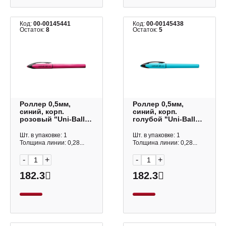
Код:
00-00145441
Код:
00-00145438
Остаток:
8
Остаток:
5
Роллер 0,5мм,
Роллер 0,5мм,
синий, корп.
синий, корп.
розовый "Uni-Ball
голубой "Uni-Ball
Air UBA-188E"
Air UBA-188E"
138661
126017
Шт. в упаковке: 1
Шт. в упаковке: 1
Толщина линии: 0,28...
Толщина линии: 0,28...
-
+
-
+
182.3
182.3