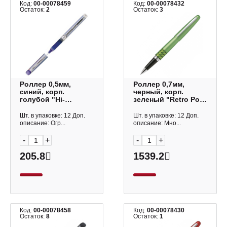
Код:
00-00078459
Код:
00-00078432
Остаток:
2
Остаток:
3
Роллер 0,5мм,
Роллер 0,7мм,
синий, корп.
черный, корп.
голубой "Hi-
зеленый "Retro Pop.
Tecpoint V5 Grip"
MetallicLight green"
BXGPN-V5 (L) Pilot
BLV-BMR37-M (MB)
Шт. в упаковке: 12 Доп.
Шт. в упаковке: 12 Доп.
Pilot
описание: Огр...
описание: Мно...
-
+
-
+
205.8
1539.2
Код:
00-00078458
Код:
00-00078430
Остаток:
8
Остаток:
1