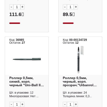
-
+
-
+
111.6
89.5
Код:
36985
Код:
00-00134729
Остаток:
27
Остаток:
12
Роллер 0,5мм,
Роллер 0,5мм,
синий, корп.
черный, корп.
черный "Uni-Ball II
прозрач."Urbanroll"
Micro UB-104" 66253
20-0381/12 Bruno
Visconti
Шт. в упаковке: 12
Шт. в упаковке: 24
Многоразовая: Нет ...
Толщина линии: 0,3...
-
+
-
+