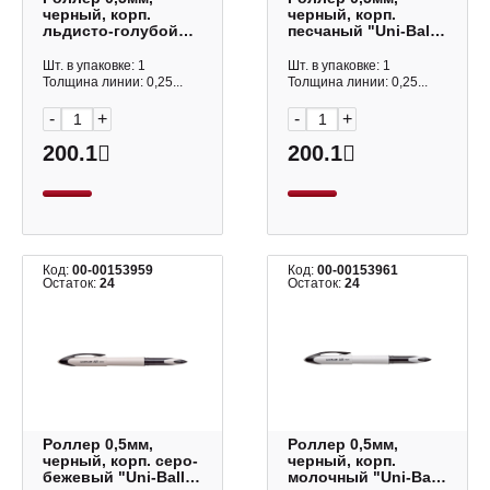
черный, корп.
черный, корп.
льдисто-голубой
песчаный "Uni-Ball
"Uni-Ball Air UBA-
Air UBA-188C-M"
188C-M" 218742
218744
Шт. в упаковке: 1
Шт. в упаковке: 1
Толщина линии: 0,25...
Толщина линии: 0,25...
-
+
-
+
200.1
200.1
Код:
00-00153959
Код:
00-00153961
Остаток:
24
Остаток:
24
Роллер 0,5мм,
Роллер 0,5мм,
черный, корп. серо-
черный, корп.
бежевый "Uni-Ball
молочный "Uni-Ball