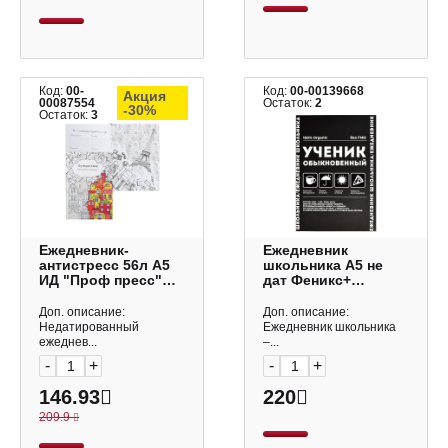
Код:
00-
Код:
00-00139668
Акция
00087554
Остаток:
2
-30%
Остаток:
3
Ежедневник-
Ежедневник
антистресс 56л А5
школьника А5 не
ИД "Проф пресс"
дат Феникс+
"ПУТЕШЕСТВИЕ"
"Ученик
56-9747
обыкновенный"
Доп. описание:
Доп. описание:
64л, тв. обл.,
Недатированный
Ежедневник школьника
мел.бум. 67614
ежеднев...
–...
-
+
-
+
146.93
220
209.9