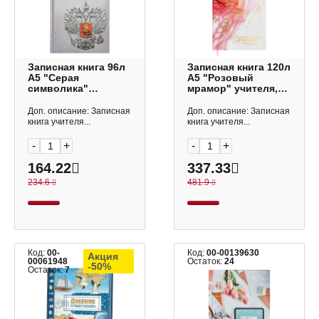
Записная книга 96л
Записная книга 120л
А5 "Серая
А5 "Розовый
символика"
мрамор" учителя,
учителя,
преподавателя,
преподавателя, тв.
мягк. переплёт
Доп. описание: Записная
Доп. описание: Записная
обл., 7БЦ 69235
61846 Феникс+
книга учителя...
книга учителя...
Феникс+.
-
+
-
+
164.22
337.33
234.6
481.9
Код:
00-
Код:
00-00139630
Акция
00061948
Остаток:
24
-50%
Остаток:
7