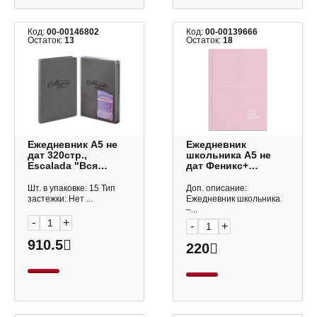
Код:
00-00146802
Код:
00-00139666
Остаток:
13
Остаток:
18
Ежедневник А5 не
Ежедневник
дат 320стр.,
школьника А5 не
Escalada "Вся
дат Феникс+
жизнь - музыка"
"Нежные цвета.
тв.обл., иск. кожа,
Розовый" 64л, тв.
Шт. в упаковке: 15 Тип
Доп. описание:
серый 67735
обл., мел.бум. 67617
застежки: Нет ...
Ежедневник школьника
–...
-
+
-
+
910.5
220