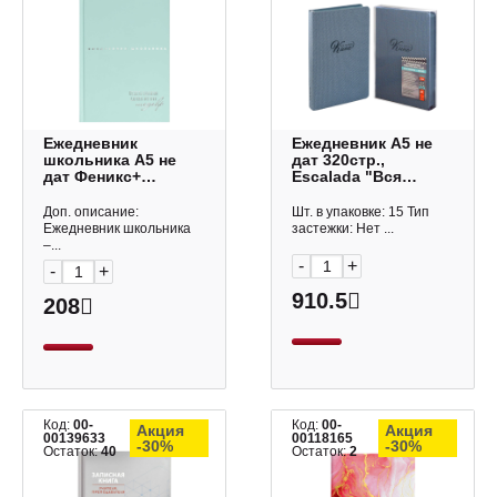
Ежедневник
Ежедневник А5 не
школьника А5 не
дат 320стр.,
дат Феникс+
Escalada "Вся
"Нежные цвета.
жизнь - кино"
Голубой" 64л, тв.
тв.обл., иск. кожа,
Доп. описание:
Шт. в упаковке: 15 Тип
обл., мел.бум. 67618
голубой 67736
Ежедневник школьника
застежки: Нет ...
–...
-
+
-
+
910.5
208
Код:
00-
Код:
00-
Акция
Акция
00139633
00118165
-30%
-30%
Остаток:
40
Остаток:
2