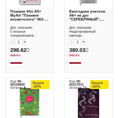
Планинг 64л А5+
Ежегодник учителя
MyArt "Планинг
А6+ не дат
косметолога" 463-0-
"СЕРЕБРЯНЫЙ",
097-51516-1
мягкий переплет,
крем.блок
Доп. описание:
Доп. описание:
125*178мм 54251
Стильные
Недатированный
Феникс+
специализиров...
ежегодн...
-
+
-
+
298.62
380.03
426.6
542.9
Код:
00-
Код:
00-
Акция
Акция
00119800
00117931
-30%
-50%
Остаток:
8
Остаток:
13