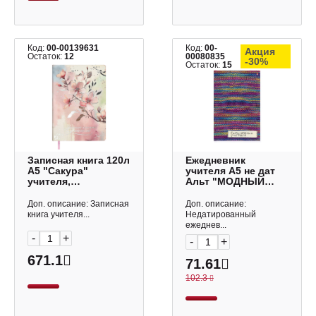
Код:
00-00139631
Код:
00-
Акция
Остаток:
12
00080835
-30%
Остаток:
15
Записная книга 120л
Ежедневник
А5 "Сакура"
учителя А5 не дат
учителя,
Альт "МОДНЫЙ
преподавателя,
СВИТЕР" глянц.
мягк. переплёт
ламинац. 3-409/20
Доп. описание: Записная
Доп. описание:
66479 Феникс+.
книга учителя...
Недатированный
ежеднев...
-
+
-
+
671.1
71.61
102.3