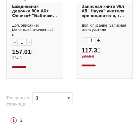
Ежедневник
Записная книга 96л
девочки 80л А6+
А5 "Наука" учителя,
Феникс+ "Бабочки"
преподавателя, тв.
тв.обл. 39792
переплёт 7БЦ 62342
Феникс+
Доп. описание:
Доп. описание: Записная
Маленький компактный
книга учителя...
е...
-
+
-
+
117.3
157.01
234.6
224.3
Товаров на
странице:
2
1