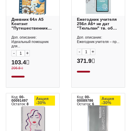
Дневник 64л А5
Ежегодник учителя
Контэнт
256л А6+ не дат
"Путешественника.
"Тюльпан" тв. обл.,
Море" обл.тв.
глянц.лам., фольга
9785919067658
65089 Феникс+
Доп. описание:
Доп. описание:
Идеальный помощник
Ежегодник учителя – пр...
для...
-
+
-
+
371.9
103.4
206.8
Код:
00-
Код:
00-
Акция
Акция
00091497
00089786
-30%
-30%
Остаток:
8
Остаток:
6