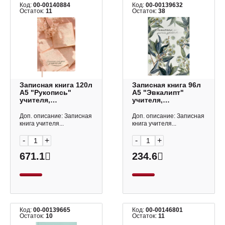
Код:
00-00140884
Код:
00-00139632
Остаток:
11
Остаток:
38
Записная книга 120л
Записная книга 96л
А5 "Рукопись"
А5 "Эвкалипт"
учителя,
учителя,
преподавателя,
преподавателя, тв.
мягк. переплет
обл., 7БЦ 69234
Доп. описание: Записная
Доп. описание: Записная
68822 Феникс+.
Феникс+.
книга учителя...
книга учителя...
-
+
-
+
671.1
234.6
Код:
00-00139665
Код:
00-00146801
Остаток:
10
Остаток:
11