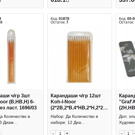
3
Код:
01878
Код:
00-
70
Остаток:
7
Остаток:
аши ч/гр 3шт
Карандаши ч/гр 12шт
Каранд
oor (В,HB,Н) 6-
Koh-I-Noor
"Graf'A
без ласт. 1696/03
(2*2В,2*В,4*HB,2*Н,2*2Н)
(2Н,HB
6-гран., без ласт.
метал.
а Количество в
Набор: Да Количество в
Доп. оп
1696/12
Малев
3 Диам...
наборе: 12 Диа...
Художес
+
-
+
-