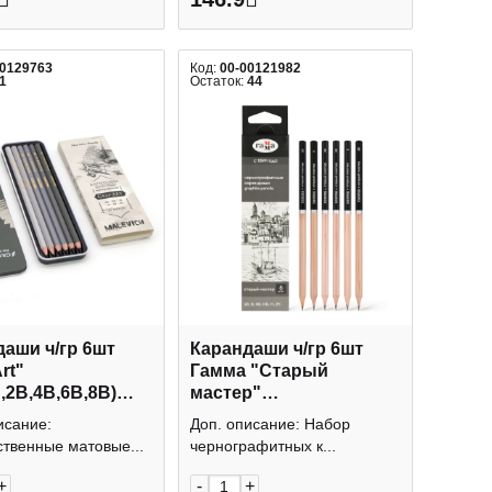
00129763
Код:
00-00121982
1
Остаток:
44
аши ч/гр 6шт
Карандаши ч/гр 6шт
rt"
Гамма "Старый
,2В,4В,6В,8В)
мастер"
уп. 197303
(2H,H,2*HB,B,2B)
исание:
Доп. описание: Набор
ичъ
130422_2B-2H
твенные матовые...
чернографитных к...
+
-
+