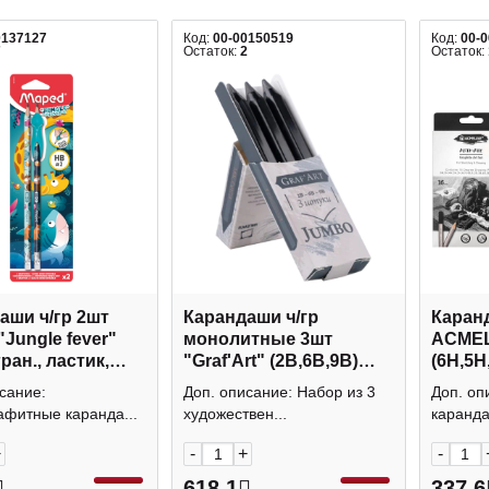
0137127
Код:
00-00150519
Код:
00-
7
Остаток:
2
Остаток:
аши ч/гр 2шт
Карандаши ч/гр
Каранд
Jungle fever"
монолитные 3шт
ACMEL
гран., ластик,
"Graf'Art" (2В,6В,9В)
(6Н,5Н
ер 851819
карт.уп. 810048
43800
сание:
Доп. описание: Набор из 3
Доп. оп
Малевичъ
афитные каранда...
художествен...
каранда
+
-
+
-
618.1
337.6