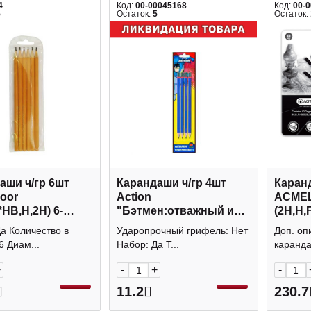
4
Код:
00-00045168
Код:
00-
5
Остаток:
5
Остаток:
аши ч/гр 6шт
Карандаши ч/гр 4шт
Каранд
Noor
Action
ACMELI
*HB,Н,2Н) 6-
"Бэтмен:отважный и
(2H,H,
без ласт. 1696/06
смелый" (Н,HB,B,2В) 6-
метал.
а Количество в
Ударопрочный грифель: Нет
Доп. оп
гран., без ласт. BA-
6 Диам...
Набор: Да Т...
каранда
ALP200/4
+
-
+
-
11.2
230.7