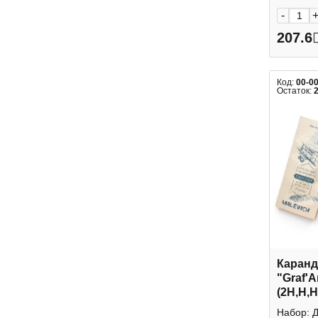
-
207.6
Код:
00-0
Остаток:
Каранд
"Graf'A
(2Н,Н,
металл
Набор: Д