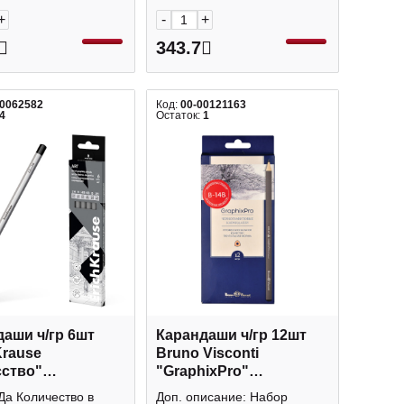
+
-
+
343.7
00062582
Код:
00-00121163
4
Остаток:
1
аши ч/гр 6шт
Карандаши ч/гр 12шт
Krause
Bruno Visconti
сство"
"GraphixPro"
2*HB,B,2B) 6-
(B,2B,3B,4B,5B,6B,7B,8B,9B,10B,12
Да Количество в
Доп. описание: Набор