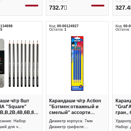
732.7
327.4
0134698
Код:
00-00124927
Код:
00-
15
Остаток:
1
Остаток:
аши ч/гр 8шт
Карандаши ч/гр Action
Каранд
A "Square"
"Бэтмен:отважный и
"Graf'A
HB,B,2B,4B,6B,8B)
смелый" ассорти
гран.,
 без ласт.,
(Н,HB,B,2В) BA-
Малев
исание: Набор
Диаметр корпуса: 7мм
Ударопр
уп 43003
ALP200/4
ей для ч...
Диаметр грифеля:...
Набор: Д