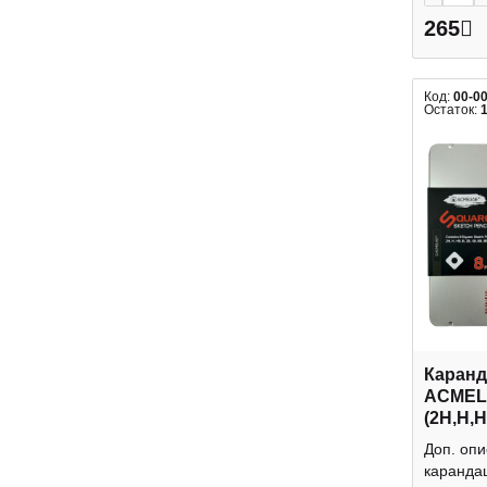
265
Код:
00-0
Остаток:
Каранд
ACMELI
(2H,H,
4-гран.,
Доп. оп
метал.
карандаш