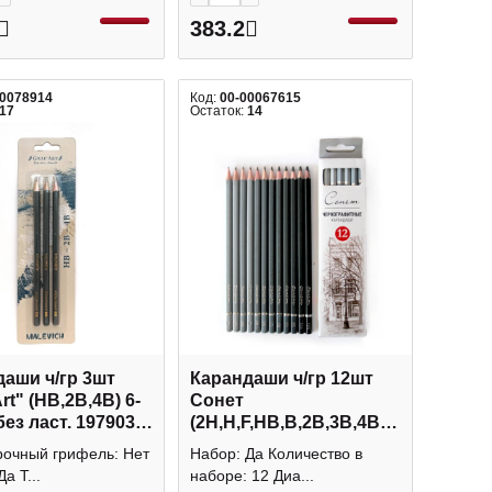
383.2
00078914
Код:
00-00067615
17
Остаток:
14
аши ч/гр 3шт
Карандаши ч/гр 12шт
rt" (HB,2B,4B) 6-
Сонет
 без ласт. 197903
(2Н,Н,F,HB,B,2B,3B,4B,5B,6B,7B,8В
ичъ
6-гран., без ласт.
очный грифель: Нет
Набор: Да Количество в
12941432
а Т...
наборе: 12 Диа...