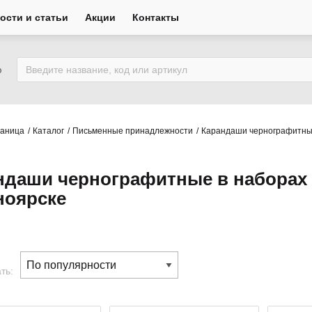
ости и статьи
Акции
Контакты
ю
раница
Каталог
Письменные принадлежности
Карандаши чернографитн
ндаши чернографитные в наборах 
ноярске
ть: