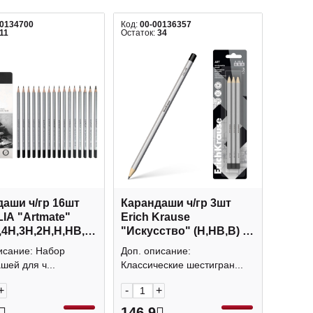
00134700
Код:
00-00136357
11
Остаток:
34
аши ч/гр 16шт
Карандаши ч/гр 3шт
IA "Artmate"
Erich Krause
,4Н,3Н,2Н,Н,HB,F,В,2В,3В,4В,5В,6В,7В,8В)
"Искусство" (Н,HB,В) 6-
гран., без ласт. 45390
исание: Набор
Доп. описание:
шей для ч...
Классические шестигран...
+
-
+
146.9