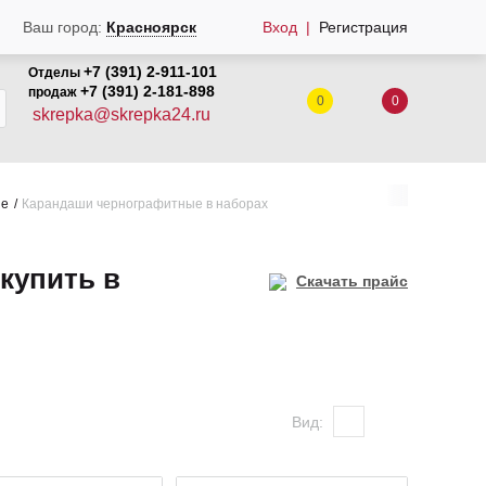
Ваш город:
Красноярск
Вход
Регистрация
+7 (391) 2-911-101
Отделы
+7 (391) 2-181-898
продаж
0
0
skrepka@skrepka24.ru
ые
Карандаши чернографитные в наборах
купить в
Скачать прайс
Вид: