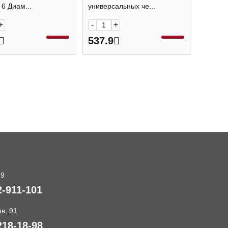
 без ласт. EK45389
21-0054
 6 Диам...
универсальных че...
+
-
+
537.9
89
2-911-101
в, 91
218-18-98