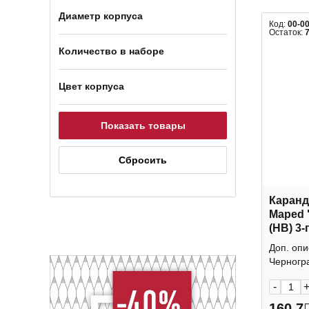
Диаметр корпуса
Код:
00-0
Остаток:
Количество в наборе
Цвет корпуса
Каранд
Maped "
(HB) 3-
тренаж
Доп. опи
Черногр
-
160.7