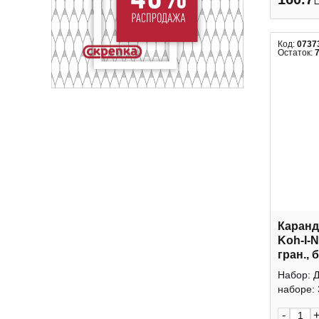
Код:
0737
Остаток:
Каранд
Koh-I-N
гран., 
Набор: Д
наборе: 
-