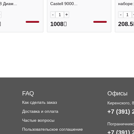
ичъ
метал.уп. 119063
гран.,
8 Диам...
Castell 9000...
наборе:
+
-
+
-
1008
208.5
FAQ
Офисы
Как сделать заказ
Киренского, 
+7 (391) 
Доставка и оплата
и
Частые вопросы
Пограничнико
Пользовательское соглашение
+7 (391) 