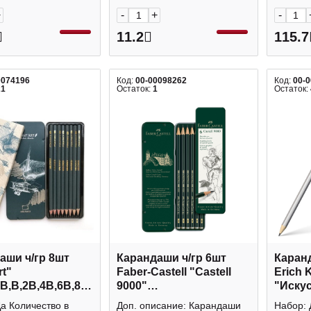
+
-
+
-
11.2
115.7
0074196
Код:
00-00098262
Код:
00-
21
Остаток:
1
Остаток:
аши ч/гр 8шт
Карандаши ч/гр 6шт
Каранд
rt"
Faber-Castell "Castell
Erich 
HB,В,2В,4В,6В,8В)
9000"
"Иску
.уп 197900
(HB,B,2B,4B,6B,8B)
(2H,H,
а Количество в
Доп. описание: Карандаши
Набор: 