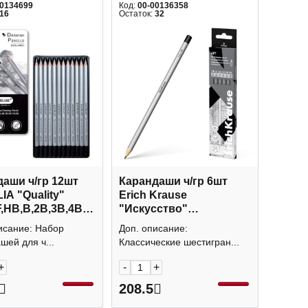
00134699
Код:
00-00136358
16
Остаток:
32
аши ч/гр 12шт
Карандаши ч/гр 6шт
A "Quality"
Erich Krause
F,HB,B,2B,3B,4B,5B,6B,7B,8B)
"Искусство"
уп. 44053
(HB,B,2B,4B,6B,8B) 6-
исание: Набор
Доп. описание:
гран., без ласт. 56080
шей для ч...
Классические шестигран...
+
-
+
208.5