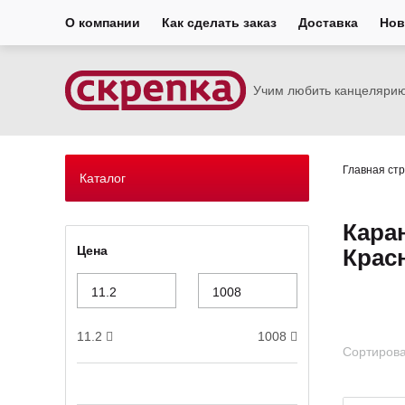
О компании
Как сделать заказ
Доставка
Нов
Учим любить канцеляри
Главная ст
Каталог
Кара
Цена
Крас
11.2
1008
Сортирова