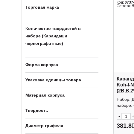
Код:
0737
Остаток:
Торговая марка
Количество твердостей в
наборе (Карандаши
чернографитные)
Форма корпуса
Каранд
Упаковка единицы товара
Koh-I-
(2В,В,2
Материал корпуса
гран., 
Набор: Д
наборе: 
Твердость
-
381.8
Диаметр грифеля