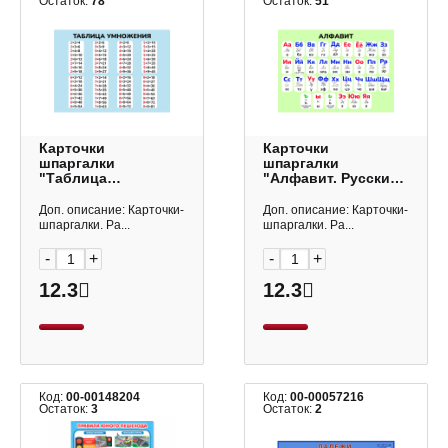
Остаток:
78
Остаток:
51
Карточки
Карточки
шпаргалки
шпаргалки
"Таблица
"Алфавит. Русский"
умножения" А5,
А5, 148*210мм 9395
148*210мм 9420
Квадра
Доп. описание: Карточки-
Доп. описание: Карточки-
Квадра
шпаргалки. Ра...
шпаргалки. Ра...
-
+
-
+
12.3
12.3
Код:
00-00148204
Код:
00-00057216
Остаток:
3
Остаток:
2