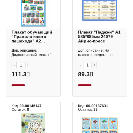
Плакат обучающий
Плакат "Падежи" А1
"Правила юного
585*885мм 24079
пешехода" А2
Айрис-пресс
4607177456034
ГЕОДОМ
Доп. описание:
Доп. описание: На
Дидактический плакат “...
плакате представлен...
-
+
-
+
111.3
89.3
Код:
00-00146147
Код:
00-00137631
Остаток:
8
Остаток:
33