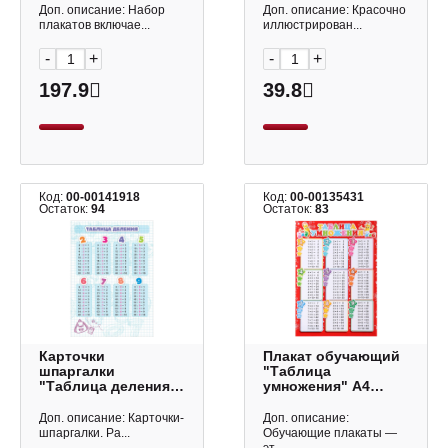
8Нпдт3_34983
Доп. описание: Набор
Доп. описание: Красочно
Hatber
плакатов включае...
иллюстрирован...
-
+
-
+
197.9
39.8
Код:
00-00141918
Код:
00-00135431
Остаток:
94
Остаток:
83
Карточки
Плакат обучающий
шпаргалки
"Таблица
"Таблица деления"
умножения" А4
А5, 148*210мм 6780
9331720 Мир
Квадра
открыток
Доп. описание: Карточки-
Доп. описание:
шпаргалки. Ра...
Обучающие плакаты —