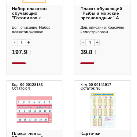
Набор плакатов
Плакат обучающий
обучающих
"Рыбы и морские
"Готовимся к
пресноводные" А2
школе" 8шт, А3,
ИД Проф-Пресс 978-
картон
5-378-17372-3
Доп. описание: Набор
Доп. описание: Красочно
8Нпдт3_34984
плакатов включае...
иллюстрирован...
Hatber
-
+
-
+
197.9
39.8
Код:
00-00128183
Код:
00-00141917
Остаток:
4
Остаток:
90
Плакат-лента
Карточки