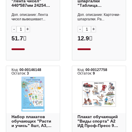
"Лента чисел"
шпаргалки
440*587мм 24254
"Таблица
Айрис-Пресс
умножения" А5,
148*210мм 6779
Доп. описание: Лента
Доп. описание: Карточки-
Квадра
чисел вывешивает...
шпаргалки. Ра...
-
+
-
+
51.7
12.9
Код:
00-00146148
Код:
00-00127758
Остаток:
3
Остаток:
9
Набор плакатов
Плакат обучающий
обучающих "Расти
"Виды спорта" А2
и учись" 8шт, А3,
ИД Проф-Пресс 978-
картон
5-378-12208-0