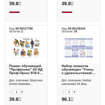
39.8
39.8
Код:
00-00127766
Код:
00-00128244
Остаток:
2
Остаток:
19
Плакат обучающий
Набор плакатов
"Профессии" А2 ИД
обучающих "Учись
Проф-Пресс 978-5-
с удовольствием!"
378-12209-7
8шт, А4, картон
8Нш4_29955 Hatber
Доп. описание: Красочно
Доп. описание: Набор
иллюстрирован...
школьника А4 фор...
-
+
-
+
39.8
96.1