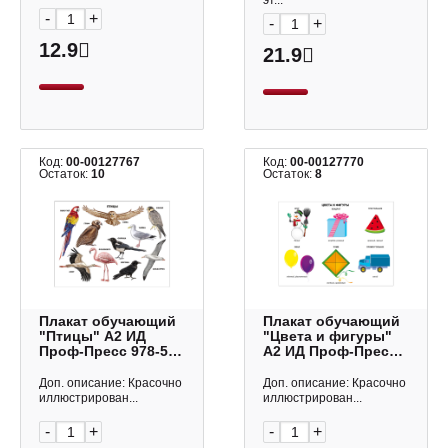
эт...
-
+
-
+
12.9
21.9
Код:
00-00127767
Код:
00-00127770
Остаток:
10
Остаток:
8
Плакат обучающий
Плакат обучающий
"Птицы" А2 ИД
"Цвета и фигуры"
Проф-Пресс 978-5-
А2 ИД Проф-Пресс
378-03181-8
978-5-378-07783-0
Доп. описание: Красочно
Доп. описание: Красочно
иллюстрирован...
иллюстрирован...
-
+
-
+