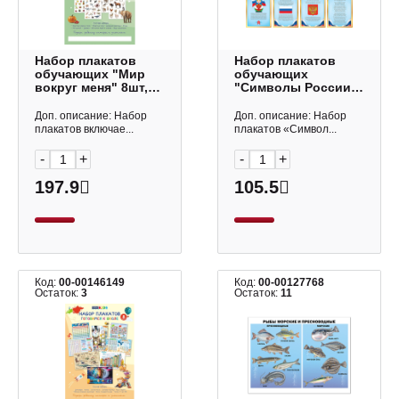
Набор плакатов
Набор плакатов
обучающих "Мир
обучающих
вокруг меня" 8шт,
"Символы России"
А3, картон
8шт, А4, картон
8Нпдт3_34985
8Нпш4 Hatber
Доп. описание: Набор
Доп. описание: Набор
Hatber
плакатов включае...
плакатов «Символ...
-
+
-
+
197.9
105.5
Код:
00-00146149
Код:
00-00127768
Остаток:
3
Остаток:
11