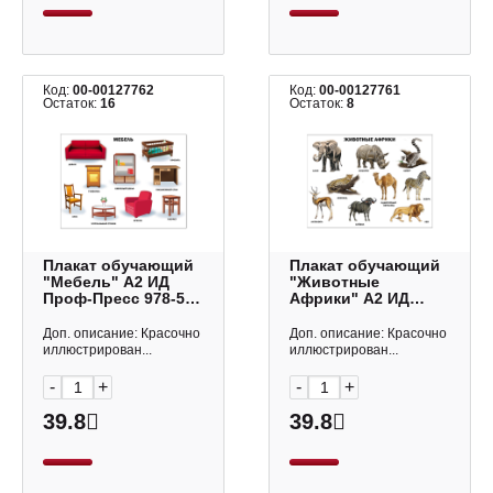
Код:
00-00127762
Код:
00-00127761
Остаток:
16
Остаток:
8
Плакат обучающий
Плакат обучающий
"Мебель" А2 ИД
"Животные
Проф-Пресс 978-5-
Африки" А2 ИД
378-17367-9
Проф-Пресс 978-5-
378-17364-8
Доп. описание: Красочно
Доп. описание: Красочно
иллюстрирован...
иллюстрирован...
-
+
-
+
39.8
39.8