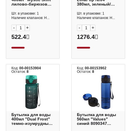
лилово-бирюзовый
380мл, зеленый/
8090532 deVENTE
динозавр LLP-011
Шт. в упаковке: 1
Шт. в упаковке: 1
Наличие клапанов: Н...
Наличие клапанов: Н...
-
+
-
+
522.4
1276.4
Код:
00-00153904
Код:
00-00153902
Остаток:
8
Остаток:
8
Бутылка для воды
Бутылка для воды
400мл "Dual Frost"
560мл "Values"
темно-изумрудный
синий 8090347
8090530 deVENTE
deVENTE