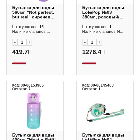
Бутылка для воды
Бутылка для воды
560мл "Not perfect,
Lol&Pop №03
but real" сиреневый
380мл, розовый/
8090349 deVENTE
слон LLP-011
Шт. в упаковке: 15
Шт. в упаковке: 1
Наличие клапанов: ...
Наличие клапанов: Н...
-
+
-
+
419.7
1276.4
Код:
00-00153905
Код:
00-00145403
Остаток:
7
Остаток:
1
Бутылка для воды
Бутылка для воды
400мл "Mystic Shift"
Lol&Pop №04