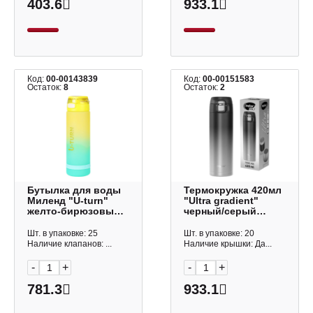
403.6
933.1
Код:
00-00143839
Код:
00-00151583
Остаток:
8
Остаток:
2
Бутылка для воды
Термокружка 420мл
Миленд "U-turn"
"Ultra gradient"
желто-бирюзовый,
черный/серый
1000мл, петля
700274 Joylux
УД-0590
Шт. в упаковке: 25
Шт. в упаковке: 20
Наличие клапанов: ...
Наличие крышки: Да...
-
+
-
+
781.3
933.1