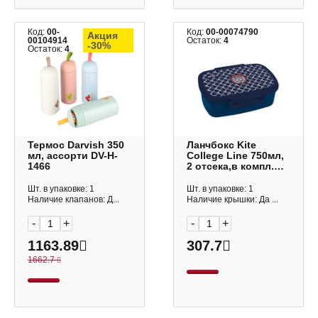
Код:
00-
Код:
00-00074790
Акция
00104914
Остаток:
4
-30%
Остаток:
4
Термос Darvish 350
Ланчбокс Kite
мл, ассорти DV-H-
College Line 750мл,
1466
2 отсека,в компл.
ложка,вилка синий
K19-163-4
Шт. в упаковке: 1
Шт. в упаковке: 1
Наличие клапанов: Д...
Наличие крышки: Да ...
-
+
-
+
1163.89
307.7
1662.7