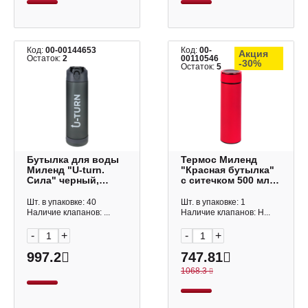
Код:
00-00144653
Код:
00-
Акция
Остаток:
2
00110546
-30%
Остаток:
5
Бутылка для воды
Термос Миленд
Миленд "U-turn.
"Красная бутылка"
Сила" черный,
с ситечком 500 мл,
850мл УД-9393
УД-2722
Шт. в упаковке: 40
Шт. в упаковке: 1
Наличие клапанов: ...
Наличие клапанов: Н...
-
+
-
+
997.2
747.81
1068.3