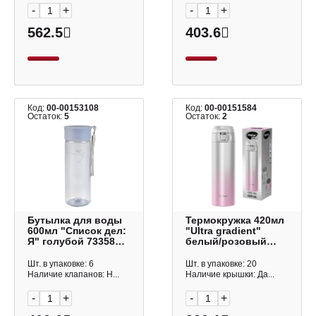
-
+
-
+
562.5
403.6
Код:
00-00153108
Код:
00-00151584
Остаток:
5
Остаток:
2
Бутылка для воды
Термокружка 420мл
600мл "Список дел:
"Ultra gradient"
Я" голубой 73358
белый/розовый
Феникс+
700276 Joylux
Шт. в упаковке: 6
Шт. в упаковке: 20
Наличие клапанов: Н...
Наличие крышки: Да...
-
+
-
+