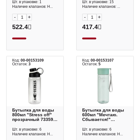
Шт. в упаковке: 1
Шт. в упаковке: 15
Наличие клапанов: Н...
Наличие клапанов: ...
-
+
-
+
522.4
417.4
Код:
00-00153109
Код:
00-00153107
Остаток:
3
Остаток:
5
Бутылка для воды
Бутылка для воды
800мл "Stress off"
600мл "Мечтаю.
прозрачный 73359
Сбывается!"
Феникс+
зеленый 73357
Феникс+
Шт. в упаковке: 6
Шт. в упаковке: 6
Наличие клапанов: Н...
Наличие клапанов: Н...