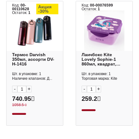
Код:
00-
Код:
00-00076599
Акция
00110628
Остаток:
1
-30%
Остаток:
1
Термос Darvish
Ланчбокс Kite
350мл, ассорти DV-
Lovely Sophie-1
H-1416
860мл, квадрат,
фиолетовый K19-
178-1
Шт. в упаковке: 1
Шт. в упаковке: 1
Наличие клапанов: Д...
Торговая марка: Kite
-
+
-
+
740.95
259.2
1058.5