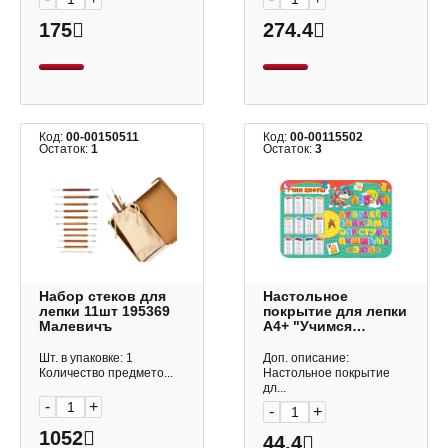
175
274.4
Код:
00-00150511
Код:
00-00115502
Остаток:
1
Остаток:
3
Набор стеков для
Настольное
лепки 11шт 195369
покрытие для лепки
Малевичъ
А4+ "Учимся
считать" пластик
НПД-6892 Проф
Шт. в упаковке: 1
Доп. описание:
Пресс
Количество предмето...
Настольное покрытие
дл...
-
+
-
+
1052
44.4