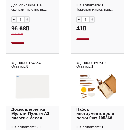
ПВХ, зеленое 3220-
сердцем" 4254609
508 ДПС
Балтик
Доп. описание: Не
Шт. в упаковке: 1
скользит, плотно пр...
Торговая марка: Бал...
-
+
-
+
96.68
41
128.9
Код:
00-00134864
Код:
00-00150510
Остаток:
8
Остаток:
1
Доска для лепки
Набор
Мульти-Пульти А3
инструментов для
пластик, белая
лепки 9шт 195368
ДЛ600_53249
Малевичъ
Шт. в упаковке: 20
Шт. в упаковке: 1