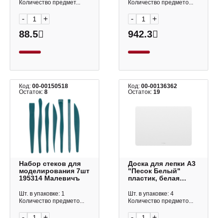
Количество предмет...
Количество предмето...
-
+
-
+
88.5
942.3
Код:
00-00150518
Код:
00-00136362
Остаток:
8
Остаток:
19
Набор стеков для
Доска для лепки А3
моделирования 7шт
"Песок Белый"
195314 Малевичъ
пластик, белая
61237 Erich Krause
Шт. в упаковке: 1
Шт. в упаковке: 4
Количество предмето...
Количество предмето...
-
+
-
+