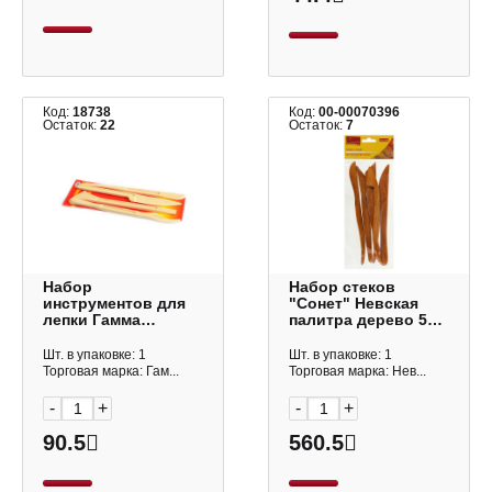
Код:
18738
Код:
00-00070396
Остаток:
22
Остаток:
7
Набор
Набор стеков
инструментов для
"Сонет" Невская
лепки Гамма
палитра дерево 5шт
"Мультики" 4шт
DK11140
660005
Шт. в упаковке: 1
Шт. в упаковке: 1
Торговая марка: Гам...
Торговая марка: Нев...
-
+
-
+
90.5
560.5