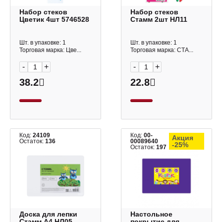
Набор стеков
Набор стеков
Цветик 4шт 5746528
Стамм 2шт НЛ11
Шт. в упаковке: 1
Шт. в упаковке: 1
Торговая марка: Цве...
Торговая марка: СТА...
-
+
-
+
38.2
22.8
Код:
24109
Код:
00-
Акция
Остаток:
136
00089640
-25%
Остаток:
197
Доска для лепки
Настольное
Стамм А4 НЛ05
покрытие для