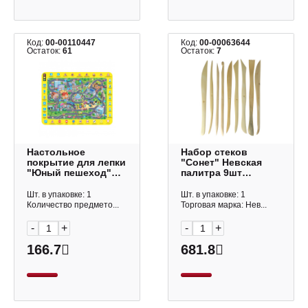
Код:
00-00110447
Код:
00-00063644
Остаток:
61
Остаток:
7
Настольное
Набор стеков
покрытие для лепки
"Сонет" Невская
"Юный пешеход"
палитра 9шт
43*32см
DK11141
4660136220336
Шт. в упаковке: 1
Шт. в упаковке: 1
Количество предмето...
Торговая марка: Нев...
-
+
-
+
166.7
681.8