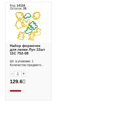
Код:
14116
Остаток:
35
Набор формочек
для лепки Луч 12шт
11С 752-08
Шт. в упаковке: 1
Количество предмето...
-
+
129.6