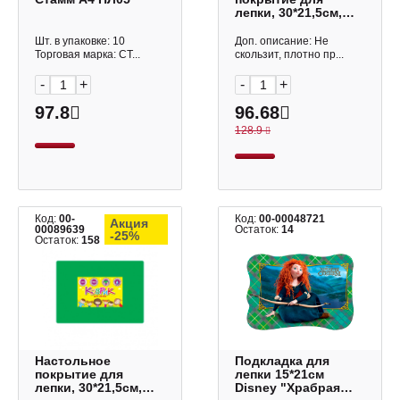
лепки, 30*21,5см,
ПВХ, фиолетовое
3220-510 ДПС
Шт. в упаковке: 10
Доп. описание: Не
Торговая марка: СТ...
скользит, плотно пр...
-
+
-
+
97.8
96.68
128.9
Код:
00-
Код:
00-00048721
Акция
00089639
Остаток:
14
-25%
Остаток:
158
Настольное
Подкладка для
покрытие для
лепки 15*21см
лепки, 30*21,5см,
Disney "Храбрая