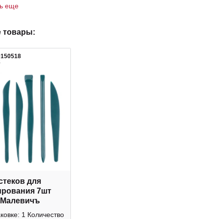
ть еще
 товары:
0150518
8
стеков для
рования 7шт
 Малевичъ
аковке: 1 Количество