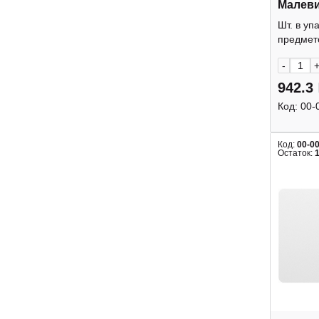
Малев
Шт. в уп
предмето
-
942.3
Код:
00-
Код:
00-0
Остаток: