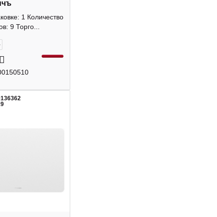
ичъ
аковке: 1 Количество
в: 9 Торго...
+
00150510
0136362
19