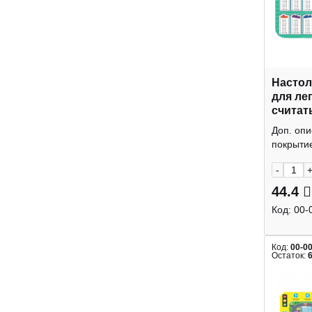
Настол
для ле
считат
НПД-68
Доп. оп
покрытие
-
44.4
Код:
00-
Код:
00-0
Остаток: