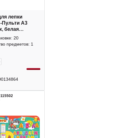
для лепки
-Пульти А3
к, белая
53249
аковке: 20
во предметов: 1
+
00134864
0115502
3