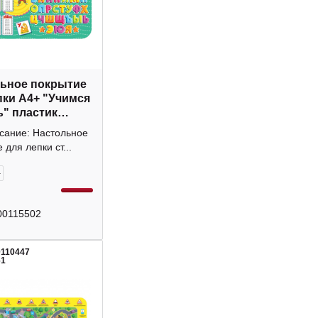
ьное покрытие
пки А4+ "Учимся
ь" пластик
92 Проф Пресс
исание: Настольное
 для лепки ст...
+
00115502
0110447
61