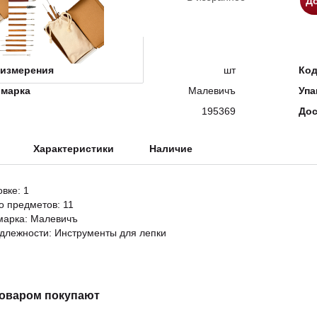
До
измерения
шт
Ко
 марка
Малевичъ
Упа
195369
Дос
Характеристики
Наличие
овке: 1
о предметов: 11
марка: Малевичъ
длежности: Инструменты для лепки
товаром покупают