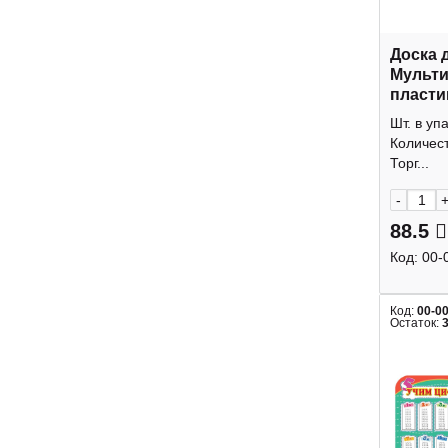
Доска 
Мульти
пласти
ДЛ600_
Шт. в уп
Количест
Торг...
-
88.5
Код:
00-
Код:
00-0
Остаток: