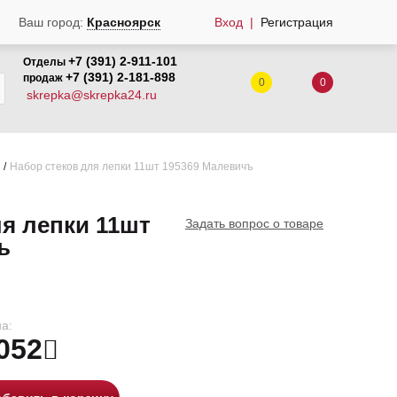
Вход
Регистрация
Ваш город:
Красноярск
+7 (391) 2-911-101
Отделы
+7 (391) 2-181-898
продаж
0
0
skrepka@skrepka24.ru
Набор стеков для лепки 11шт 195369 Малевичъ
ля лепки 11шт
Задать вопрос о товаре
ъ
а:
052