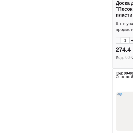
Доска 
"Песок
пласти
Erich K
Шт. в уп
предмето
-
274.4
Код:
00-
Код:
00-0
Остаток: