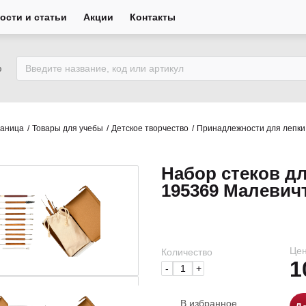
ости и статьи
Акции
Контакты
ю
раница
Товары для учебы
Детское творчество
Принадлежности для лепки
Набор стеков д
195369 Малевич
Цен
Количество
1
-
+
В избранное