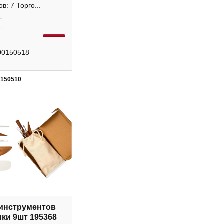
в: 7 Торго...
+
00150518
0150510
1
инструментов
пки 9шт 195368