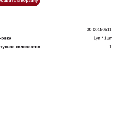
бавить в корзину
д
00-00150511
ковка
1уп * 1шт
тупное количество
1