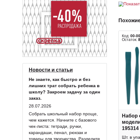
Показа
Похожие
Код:
00-0
Остаток:
Новости и статьи
Не знаете, как быстро и без
лишних трат собрать ребенка в
школу? Закроем задачу за один
заказ.
28.07.2026
Собрать школьный набор проще,
Набор 
чем кажется. Начните с базового
модели
чек-листа: тетради, ручки,
195314
карандаши, пенал, рюкзак и
Шт. в уп
товары для творчества. Разделите