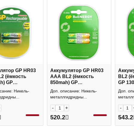
лятор GP HR03
Аккумулятор GP HR03
Аккум
2 (ёмкость
AAA BL2 (ёмкость
BL2 (ё
h) GP
850mah) GP
GP 13
AHC-2DECRC2
85AAAHCRGY-2CRCB2
2CRCB
сание: Никель-
Доп. описание: Никель-
Доп. оп
т)
(1уп*2шт)
дридны...
металлгидридны...
металлг
+
-
+
-
520.2
543.2