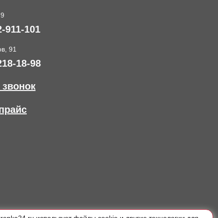
89
2-911-101
в, 91
218-18-98
 звонок
прайс