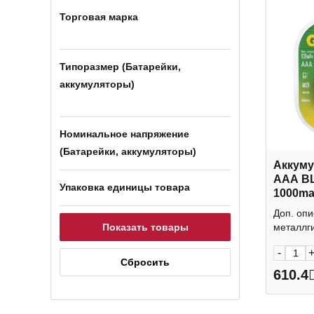
Торговая марка
Типоразмер (Батарейки,
аккумуляторы)
Номинальное напряжение
(Батарейки, аккумуляторы)
Аккуму
AAA BL
Упаковка единицы товара
1000ma
100AA
Доп. опи
(1уп*2ш
металлги
-
610.4