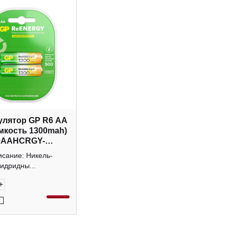
улятор GP R6 AA
мкость 1300mah)
0AAHCRGY-
2 (1уп*2шт)
исание: Никель-
идридны...
+