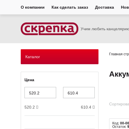
О компании
Как сделать заказ
Доставка
Нов
Учим любить канцеляри
Главная ст
Каталог
Акку
Цена
Сортирова
520.2
610.4
Код:
00-0
Остаток: