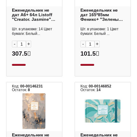
Еженедельник не
Еженедельник не
дат А6+ 64л Listoff
дат 165*85мм
"Creator. Jasmine"
Феникс+ "Зеленые
тв.обл., 7БЦ
кристаллы" 64л,
ЕН2666402
мел. картон,
Шт. в упаковке: 14 Цвет
Шт. в упаковке: 1 Цвет
гребень 68086
бумаги: Белый...
бумаги: Белый ...
-
+
-
+
307.5
101.5
Код:
00-00146231
Код:
00-00146852
Остаток:
8
Остаток:
14
Еженедельник не
Еженедельник не