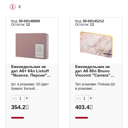
2
1
Код:
00-00148889
Код:
00-00145212
Остаток:
12
Остаток:
13
Еженедельник не
Еженедельник не
дат А6+ 64л Listoff
дат А6 80л Bruno
"Nuance. Персик"
Visconti "Carrara"
тв.обл., иск.кожа
интегр.обл., иск.
ЕНКНФ2666404
кожа 3-741/13
Шт. в упаковке: 20 Цвет
Тип упаковки: Плёнка Шт.
бумаги: Белый...
в упаковке: ...
-
+
-
+
354.2
403.4