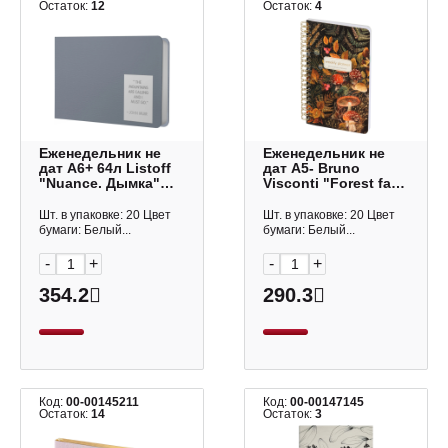
Остаток:
12
Остаток:
4
Еженедельник не
Еженедельник не
дат А6+ 64л Listoff
дат А5- Bruno
"Nuance. Дымка"
Visconti "Forest fairy
тв.обл., иск.кожа,
tale" 72л, тв.обл.,
серый
картон, гребень 3-
Шт. в упаковке: 20 Цвет
Шт. в упаковке: 20 Цвет
ЕНКНФ2666405
816/07
бумаги: Белый...
бумаги: Белый...
-
+
-
+
354.2
290.3
Код:
00-00145211
Код:
00-00147145
Остаток:
14
Остаток:
3