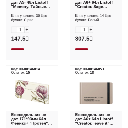
дат А5- 48л Listoff
дат А6+ 64л Listoff
"Memory. Тайные
"Creator. Sage
чары" интегр.обл.,
Green" тв.обл., 7БЦ
картон ЕНФ2654804
ЕН2666403
Шт. в упаковке: 30 Цвет
Шт. в упаковке: 14 Цвет
бумаги: С рис...
бумаги: Белый...
-
+
-
+
147.5
307.5
Код:
00-00146814
Код:
00-00146853
Остаток:
15
Остаток:
18
Еженедельник не
Еженедельник не
дат 171*93мм 64л
дат А6+ 64л Listoff
Феникс+ "Протея"
"Creator. leave it"
тв.обл., 7БЦ 71559
тв.обл., 7БЦ