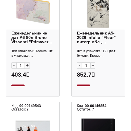
Еженедельник не
Еженедельник А5-
дат А6 80л Bruno
2026 Infolio "Fleur"
Visconti "Primavera"
интегр.обл.,
интегр.обл., иск.
иск.кожа, сшивка,
кожа 3-741/14
айвори I1792/ivory
Тип упаковки: Плёнка Шт.
Шт. в упаковке: 12 Цвет
в упаковке: ...
бумаги: Кремо...
-
+
-
+
403.4
852.7
Код:
00-00149543
Код:
00-00146854
Остаток:
7
Остаток:
7