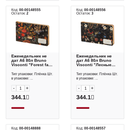
Код:
00-00148555
Код:
00-00148556
Остаток:
2
Остаток:
3
Еженедельник не
Еженедельник не
дат А6 80л Bruno
дат А6 80л Bruno
Visconti "Forest fairy
Visconti "Лесные
tale" интегр.обл.,
ягоды" интегр.обл.,
иск. кожа 3-741/15
иск. кожа 3-741/16
Тип упаковки: Плёнка Шт.
Тип упаковки: Плёнка Шт.
в упаковке: ...
в упаковке: ...
-
+
-
+
344.1
344.1
Код:
00-00148888
Код:
00-00148557