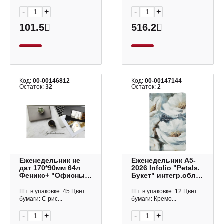
-
+
-
+
101.5
516.2
Код:
00-00146812
Код:
00-00147144
Остаток:
32
Остаток:
2
Еженедельник не
Еженедельник А5-
дат 170*90мм 64л
2026 Infolio "Petals.
Феникс+ "Офисный
Букет" интегр.обл.,
стиль" интегр.обл.,
иск.кожа, сшивка
картон 68073
I1788/bouquet
Шт. в упаковке: 45 Цвет
Шт. в упаковке: 12 Цвет
бумаги: С рис...
бумаги: Кремо...
-
+
-
+