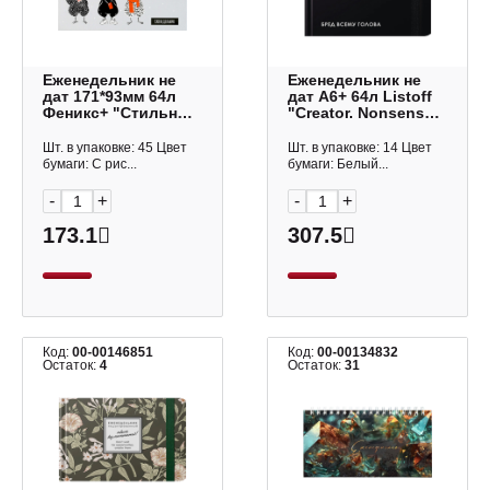
Еженедельник не
Еженедельник не
дат 171*93мм 64л
дат А6+ 64л Listoff
Феникс+ "Стильные
"Creator. Nonsense"
курочки" тв.обл.,
тв.обл., 7БЦ
7БЦ 71566
ЕН2666406
Шт. в упаковке: 45 Цвет
Шт. в упаковке: 14 Цвет
бумаги: С рис...
бумаги: Белый...
-
+
-
+
173.1
307.5
Код:
00-00146851
Код:
00-00134832
Остаток:
4
Остаток:
31