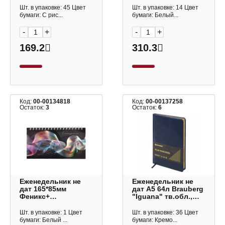
ЕН2666407
Шт. в упаковке: 45 Цвет
Шт. в упаковке: 14 Цвет
бумаги: С рис...
бумаги: Белый...
-
+
-
+
169.2
310.3
Код:
00-00134818
Код:
00-00137258
Остаток:
3
Остаток:
6
Еженедельник не
Еженедельник не
дат 165*85мм
дат А5 64л Brauberg
Феникс+
"Iguana" тв.обл.,
"Голографика" 64л,
иск.кожа, сшивка,
мел. картон,
синий 114476
Шт. в упаковке: 1 Цвет
Шт. в упаковке: 36 Цвет
гребень 68091
бумаги: Белый ...
бумаги: Кремо...