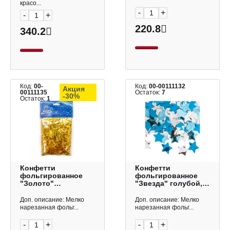
Волна веселья
красо...
-
+
-
+
220.8
340.2
Код:
00-
Код:
00-00111132
Акция
00111135
Остаток:
7
-30%
Остаток:
1
Конфетти
Конфетти
фольгированное
фольгированное
"Золото"
"Звезда" голубой,
дробленые,
50 гр 6014332
металлик, 20 гр
Доп. описание: Мелко
Доп. описание: Мелко
6014740
нарезанная фольг...
нарезанная фольг...
-
+
-
+