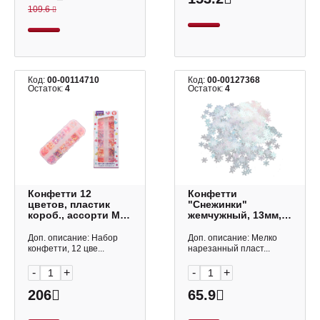
109.6
Код:
00-00114710
Код:
00-00127368
Остаток:
4
Остаток:
4
Конфетти 12
Конфетти
цветов, пластик
"Снежинки"
короб., ассорти M-
жемчужный, 13мм,
10035 MAZARI ТМ
20гр 521337
Доп. описание: Набор
Доп. описание: Мелко
конфетти, 12 цве...
нарезанный пласт...
-
+
-
+
206
65.9