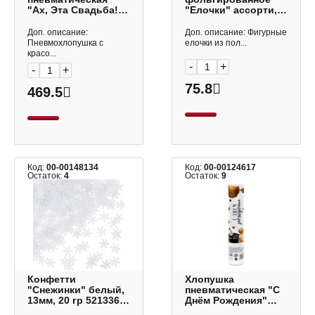
"Ах, Эта Свадьба!
"Елочки" ассорти,
Круги, цветы" 30см,
25мм, 15 гр 521340
серебро/белый
Волна веселья
Доп. описание:
Доп. описание: Фигурные
723011 Дон Баллон
Пневмохлопушка с
елочки из пол...
красо...
-
+
-
+
75.8
469.5
Код:
00-00148134
Код:
00-00124617
Остаток:
4
Остаток:
9
Конфетти
Хлопушка
"Снежинки" белый,
пневматическая "С
13мм, 20 гр 521336
Днём Рождения"
Волна веселья
20см, золото