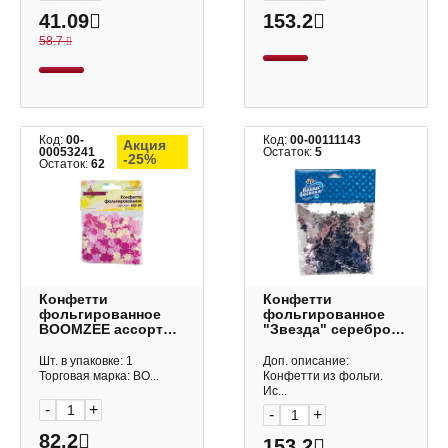
41.09
153.2
58.7
Код:
00-
Код:
00-00111143
Акция
00053241
Остаток:
5
-25%
Остаток:
62
Конфетти
Конфетти
фольгированное
фольгированное
BOOMZEE ассорти
"Звезда" серебро,
KOF-25
металлик 50 гр
6015210
Шт. в упаковке: 1
Доп. описание:
Торговая марка: BO...
Конфетти из фольги.
Ис...
-
+
-
+
82.2
153.2