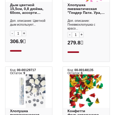
Дым цветной
Хлопушка
15,5см, 0,8 дюйма,
пневматическая
60сек, ассорти
"Гендер Пати. Ура,
4069188
Девочка! Сердца"
30см, золото/
Доп. описание: Цветной
Доп. описание:
розовый 723007
дым использует...
Пневмохлопушка с
Дон Баллон
красо...
-
+
-
+
306.9
279.8
Код:
00-00129717
Код:
00-00148135
Остаток:
9
Остаток:
6
Хлопушка
Конфетти
пневматическая
фольгированное