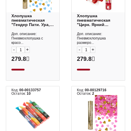
Хлопушка
Хлопушка
пневматическая
пневматическая
"Гендер Пати. Ура,
"Цирк. Яркий
Мальчик! Сердца"
праздник" 30см,
30см, золото/
серпантин тишью
Доп. описание:
Доп. описание:
голубой 723006 Дон
красные/белый
Пневмохлопушка с
Пневмохлопушка
Баллон
823156 Дон Баллон
красо...
размеро...
-
+
-
+
279.8
279.8
Код:
00-00133757
Код:
00-00129716
Остаток:
10
Остаток:
2