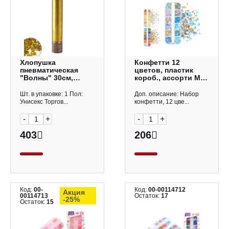
Хлопушка
Конфетти 12
пневматическая
цветов, пластик
"Волны" 30см,
короб., ассорти M-
золотая фольга
10036 MAZARI ТМ
10983056 Дон
Шт. в упаковке: 1 Пол:
Доп. описание: Набор
Баллон
Унисекс Торгов...
конфетти, 12 цве...
-
+
-
+
403
206
Код:
00-
Код:
00-00114712
Акция
00114713
Остаток:
17
-25%
Остаток:
15