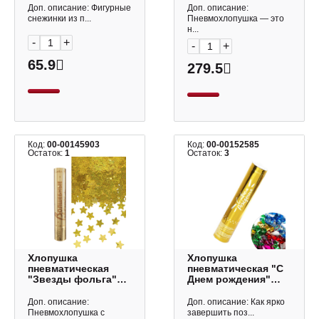
3678423 Страна
Доп. описание: Фигурные
Доп. описание:
Карнавалия
снежинки из п...
Пневмохлопушка — это
н...
-
+
-
+
65.9
279.5
Код:
00-00145903
Код:
00-00152585
Остаток:
1
Остаток:
3
Хлопушка
Хлопушка
пневматическая
пневматическая "С
"Звезды фольга"
Днем рождения"
30см, золото,
20см, ассорти,
голография
фольга 3678425
Доп. описание:
Доп. описание: Как ярко
10943609/723001
Страна Карнавалия
Пневмохлопушка с
завершить поз...