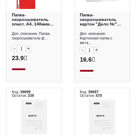
Папка-
Папка-
скоросшиватель
скоросшиватель
пласт. А4, 140мкм
картон "Дело №"
"Апельсин
А4, 360гр/м2, белая,
Классика" красный
немелов. D00507
Доп. описание: Папка-
Доп. описание:
16703/30658
Dolce Costo
скоросшиватель ф...
Картонная папка с
/46111/50006 Erich K
мета...
-
+
-
+
23.9
16.6
Код:
39699
Код:
39697
Остаток:
339
Остаток:
470