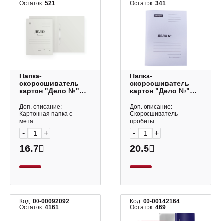
Остаток:
521
Остаток:
341
Папка-
Папка-
скоросшиватель
скоросшиватель
картон "Дело №"
картон "Дело №"
А4, 360гр/м2, белая,
А4, 300гр/м2, белая,
немелов. 17036
мелов. A-
Доп. описание:
Доп. описание:
Dolce Costo
SD30M_345/158527
Картонная папка с
Скоросшиватель
OfficeSpace
мета...
пробиты...
-
+
-
+
16.7
20.5
Код:
00-00092092
Код:
00-00142164
Остаток:
4161
Остаток:
469