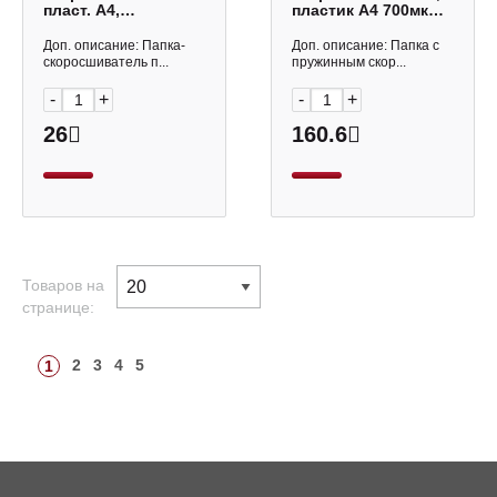
пласт. А4,
пластик А4 700мкм
120/140мкм
"Premier" красный
"Сияние. Апельсин"
EC210530047 Expert
Доп. описание: Папка-
Доп. описание: Папка с
ассорти 50021 Erich
Complete
скоросшиватель п...
пружинным скор...
Krause
-
+
-
+
26
160.6
Товаров на
странице:
2
3
4
5
1