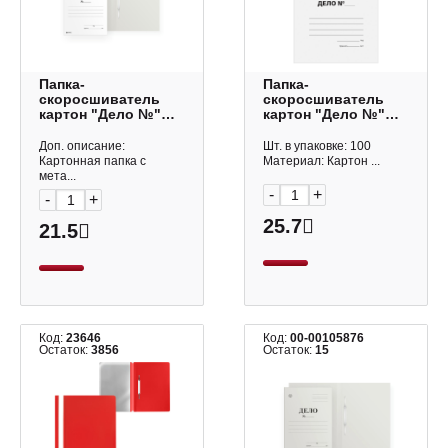
Папка-
Папка-
скоросшиватель
скоросшиватель
картон "Дело №"
картон "Дело №"
А4, 400гр/м2, белая,
А4, 440гр/м2, белая,
мелов. 22051
мелов. A-
Доп. описание:
Шт. в упаковке: 100
Lamark
SD44M_347/158529
Картонная папка с
Материал: Картон ...
OfficeSpace
мета...
-
+
-
+
25.7
21.5
Код:
23646
Код:
00-00105876
Остаток:
3856
Остаток:
15