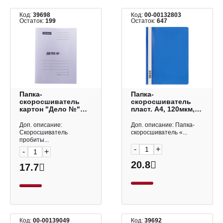
Код:
39698
Код:
00-00132803
Остаток:
199
Остаток:
647
Папка-
Папка-
скоросшиватель
скоросшиватель
картон "Дело №"
пласт. А4, 120мкм,
А4, 220гр/м2, белая,
синий ММ-30711
немелов. A-
СТАММ
Доп. описание:
Доп. описание: Папка-
SD22_343/158525
Скоросшиватель
скоросшиватель «...
OfficeSpace
пробиты...
-
+
-
+
20.8
17.7
Код:
00-00139049
Код:
39692