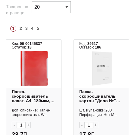
Товаров на
странице:
2
3
4
5
1
Код:
00-00145837
Код:
39617
Остаток:
18
Остаток:
186
Папка-
Папка-
скоросшиватель
скоросшиватель
пласт. А4, 180мкм,
картон "Дело №"
красный 15-6218
А4, 300гр/м2, белая,
Workmate
мелов. 122736
Доп. описание: Папка-
Шт. в упаковке: 200
Brauberg
скоросшиватель W...
Перфорация: Нет М...
-
+
-
+
23.7
17.8