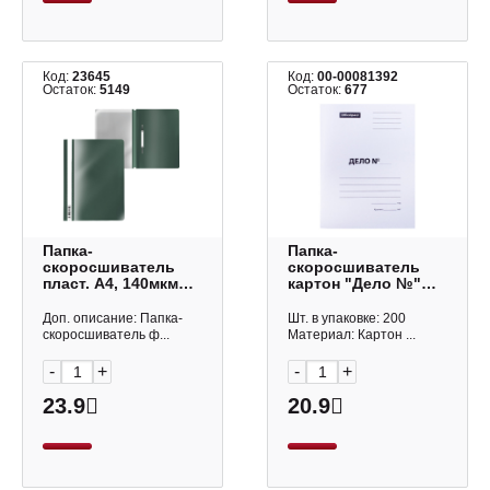
Код:
23645
Код:
00-00081392
Остаток:
5149
Остаток:
677
Папка-
Папка-
скоросшиватель
скоросшиватель
пласт. А4, 140мкм
картон "Дело №"
"Апельсин
А4, 280гр/м2, белая,
Классика" зеленый
мелов. 257306
Доп. описание: Папка-
Шт. в упаковке: 200
ЕК16705/30659/46110/5000
OfficeSpace
скоросшиватель ф...
Материал: Картон ...
EK
-
+
-
+
23.9
20.9