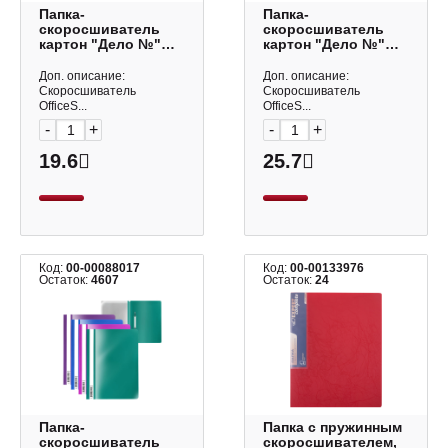
Папка-
Папка-
скоросшиватель
скоросшиватель
картон "Дело №"
картон "Дело №"
А4, 320гр/м2, белая,
А4, 380гр/м2, белая,
немелов. A-
мелов. A-
Доп. описание:
Доп. описание:
SD32_344/158526
SD38M_346/158528
Скоросшиватель
Скоросшиватель
OfficeSpace
OfficeSpace
OfficeS...
OfficeS...
-
+
-
+
19.6
25.7
Код:
00-00088017
Код:
00-00133976
Остаток:
4607
Остаток:
24
Папка-
Папка с пружинным
скоросшиватель
скоросшивателем,