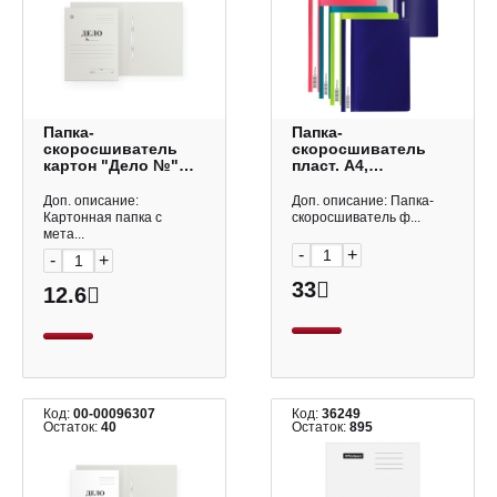
Папка-
Папка-
скоросшиватель
скоросшиватель
картон "Дело №"
пласт. А4,
А4, 220гр/м2, белая,
120/180мкм "Песок
немелов. D00501
Риф" ассорти 62954
Доп. описание:
Доп. описание: Папка-
Dolce Costo
Erich Krause
Картонная папка с
скоросшиватель ф...
мета...
-
+
-
+
33
12.6
Код:
00-00096307
Код:
36249
Остаток:
40
Остаток:
895