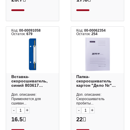
Код:
00-00091058
Код:
00-00062354
Остаток:
679
Остаток:
254
Вставка-
Папка-
скоросшиватель,
скоросшиватель
синий 803617
картон "Дело №"
Attache
А4, 400гр/м2, белая,
немелов. 257319
Доп. описание:
Доп. описание:
OfficeSpace
Применяется для
Скоросшиватель
сшиван...
пробиты...
-
+
-
+
16.5
22