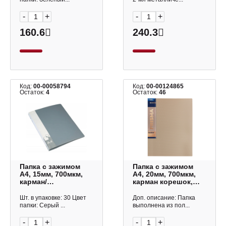
Бюрократ
-
+
-
+
160.6
240.3
Код:
00-00058794
Код:
00-00124865
Остаток:
4
Остаток:
46
Папка с зажимом
Папка с зажимом
А4, 15мм, 700мкм,
А4, 20мм, 700мкм,
карман/
карман корешок,
корешок+внутр.,
бежевый "Prisma"
серый PZ07CGREY
EC210700027/127
Шт. в упаковке: 30 Цвет
Доп. описание: Папка
Бюрократ
Expert Complete
папки: Серый ...
выполнена из пол...
-
+
-
+