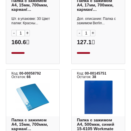
Папка с зажимом
Папка с зажимом
А4, 15мм, 700мкм,
А4, 17мм, 700мкм,
карман/
карман/
корешок+внутр.,
корешок+внутр.,
красный PZ07CRED
черный "Standart"
Шт. в упаковке: 30 Цвет
Доп. описание: Папка с
Бюрократ
ММ2341 Berlingo
папки: Красны...
зажимом Berlin...
-
+
-
+
160.6
127.1
Код:
00-00058792
Код:
00-00145751
Остаток:
66
Остаток:
38
Папка с зажимом
Папка с зажимом
А4, 15мм, 700мкм,
А4, 500мкм, синий
карман/
15-6105 Workmate