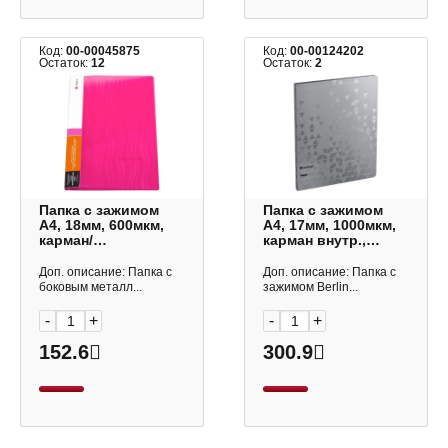
Код:
00-00045875
Код:
00-00124202
Остаток:
12
Остаток:
2
Папка с зажимом
Папка с зажимом
А4, 18мм, 600мкм,
А4, 17мм, 1000мкм,
карман/
карман внутр.,
корешок+внутр.,
серебро "Metallic"
розовый "Волна"
FSc_A4396 Berlingo
Доп. описание: Папка с
Доп. описание: Папка с
CF0044-WRD Lamark
боковым металл...
зажимом Berlin...
-
+
-
+
152.6
300.9