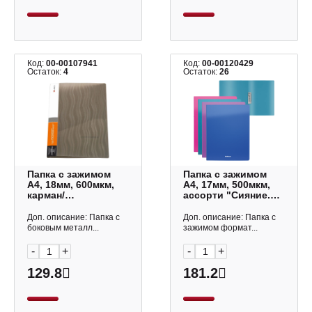
Код:
00-00107941
Код:
00-00120429
Остаток:
4
Остаток:
26
Папка с зажимом
Папка с зажимом
А4, 18мм, 600мкм,
А4, 17мм, 500мкм,
карман/
ассорти "Сияние.
корешок+внутр.,
Алмаз" 47184 Erich
серый "Волна"
Krause
Доп. описание: Папка с
Доп. описание: Папка с
CF0044-WGR Lamark
боковым металл...
зажимом формат...
-
+
-
+
129.8
181.2