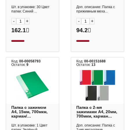
корешок+внутр.,
синий PZ07CBLU
Шт. в упаковке: 30 Цвет
Доп. описание: Папка с
Бюрократ
папки: Синий ...
прижимным меха...
-
+
-
+
162.1
94.2
Код:
00-00058793
Код:
00-00151688
Остаток:
9
Остаток:
13
Папка с зажимом
Папка с 2-мя
А4, 15мм, 700мкм,
зажимами А4, 20мм,
карман/
700мкм, карман
корешок+внутр.,
корешок, ассорти
зеленый
PZ07C+C Бюрократ
Шт. в упаковке: 1 Цвет
Доп. описание: Папка с
PZ07CGREEN
папки: Зелёный...
2-мя металличе...