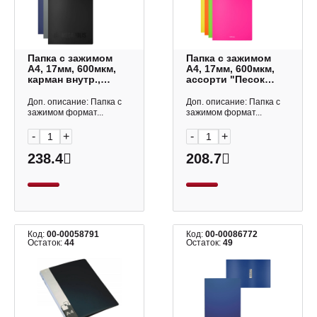
Папка с зажимом
Папка с зажимом
А4, 17мм, 600мкм,
А4, 17мм, 600мкм,
карман внутр.,
ассорти "Песок
ассорти
Неон" 50138 Erich
"Megapolis"
Krause
Доп. описание: Папка с
Доп. описание: Папка с
ЕК46010/50139 Erich
зажимом формат...
зажимом формат...
Krause
-
+
-
+
238.4
208.7
Код:
00-00058791
Код:
00-00086772
Остаток:
44
Остаток:
49