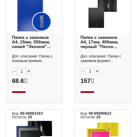
Папка с зажимом
Папка с зажимом
А4, 15мм, 350мкм,
А4, 17мм, 400мкм,
синий "Эконом"
черный "Песок
D00331-BL Dolce
Классика" 50134
Costo
Erich Krause
Доп. описание: Папка с
Доп. описание: Папка с
боковым прижим...
зажимом формат...
-
+
-
+
68.6
157
Код:
00-00063163
Код:
00-00090623
Остаток:
25
Остаток:
25