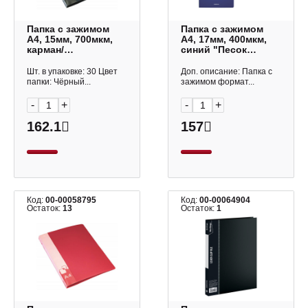
Папка с зажимом
Папка с зажимом
А4, 15мм, 700мкм,
А4, 17мм, 400мкм,
карман/
синий "Песок
корешок+внутр.,
Классика" 50135
черный PZ07CBLCK
Erich Krause
Шт. в упаковке: 30 Цвет
Доп. описание: Папка с
Бюрократ
папки: Чёрный...
зажимом формат...
-
+
-
+
162.1
157
Код:
00-00058795
Код:
00-00064904
Остаток:
13
Остаток:
1