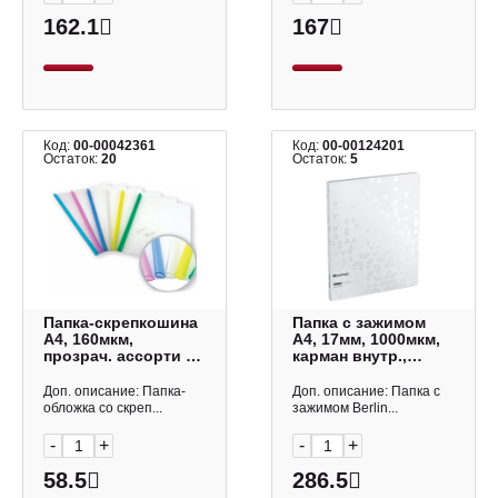
162.1
167
Код:
00-00042361
Код:
00-00124201
Остаток:
20
Остаток:
5
Папка-скрепкошина
Папка с зажимом
А4, 160мкм,
А4, 17мм, 1000мкм,
прозрач. ассорти на
карман внутр.,
30л, TF0406-CM
белый
Lamark
"DoubleWhite"
Доп. описание: Папка-
Доп. описание: Папка с
FSc_A4397 Berlingo
обложка со скреп...
зажимом Berlin...
-
+
-
+
58.5
286.5