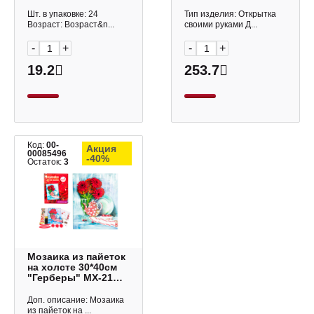
20 деталей, ассорти
ОТК-21 Волшебная
М-4243
мастерская
Шт. в упаковке: 24
Тип изделия: Открытка
Возраст: Возраст&n...
своими руками Д...
-
+
-
+
19.2
253.7
Код:
00-
Акция
00085496
-40%
Остаток:
3
Мозаика из пайеток
на холсте 30*40см
"Герберы" МХ-21
Волшебная
мастерская
Доп. описание: Мозаика
из пайеток на ...