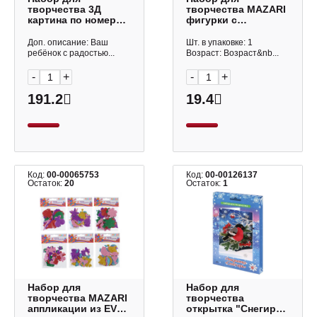
творчества 3Д
творчества MAZARI
картина по номерам
фигурки с
"Единорог"
блестками
аппликация
аппликации из EVA ,
Доп. описание: Ваш
Шт. в упаковке: 1
стикерами цв.
20 деталей, ассорти
ребёнок с радостью...
Возраст: Возраст&nb...
бумага 64806
М-4244
Феникс+
-
+
-
+
191.2
19.4
Код:
00-00065753
Код:
00-00126137
Остаток:
20
Остаток:
1
Набор для
Набор для
творчества MAZARI
творчества
аппликации из EVA ,
открытка "Снегирь"