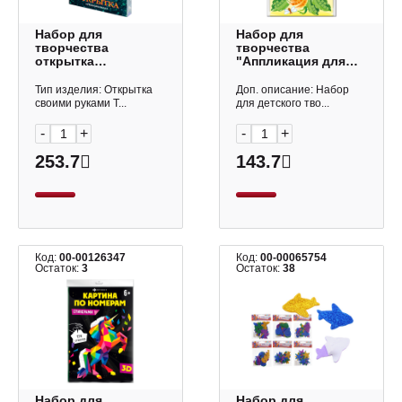
Набор для
Набор для
творчества
творчества
открытка
"Аппликация для
"Незнакомка"
детей. Утёнок"
ОТК-14 Волшебная
18*25см, 4цв.,
Тип изделия: Открытка
Доп. описание: Набор
мастерская
200эл. 05338
своими руками Т...
для детского тво...
Десятое
Королевство
-
+
-
+
253.7
143.7
Код:
00-00126347
Код:
00-00065754
Остаток:
3
Остаток:
38
Набор для
Набор для