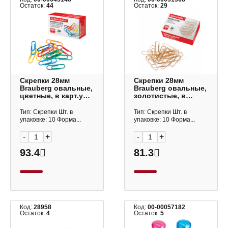
Остаток:
44
Остаток:
29
Скрепки 28мм
Скрепки 28мм
Brauberg овальные,
Brauberg овальные,
цветные, в карт.уп.
золотистые, в
(100шт) 220555
карт.уп. (100шт)
221529
Тип: Скрепки Шт. в
Тип: Скрепки Шт. в
упаковке: 10 Форма...
упаковке: 10 Форма...
-
+
-
+
93.4
81.3
Код:
28958
Код:
00-00057182
Остаток:
4
Остаток:
5