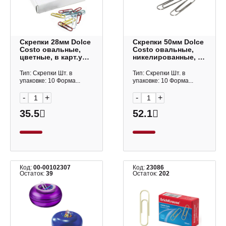
Скрепки 28мм Dolce
Скрепки 50мм Dolce
Costo овальные,
Costo овальные,
цветные, в карт.уп.
никелированные, в
(100шт) D00136
карт.уп. (50шт)
D00134
Тип: Скрепки Шт. в
Тип: Скрепки Шт. в
упаковке: 10 Форма...
упаковке: 10 Форма...
-
+
-
+
35.5
52.1
Код:
00-00102307
Код:
23086
Остаток:
39
Остаток:
202