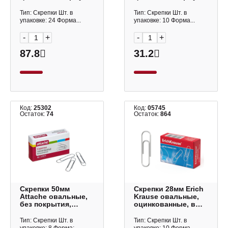
(100шт) ЕК24871
(100шт) D00135
Тип: Скрепки Шт. в
Тип: Скрепки Шт. в
упаковке: 24 Форма...
упаковке: 10 Форма...
-
+
-
+
87.8
31.2
Код:
25302
Код:
05745
Остаток:
74
Остаток:
864
Скрепки 50мм
Скрепки 28мм Erich
Attache овальные,
Krause овальные,
без покрытия,
оцинкованные, в
гофрированные в
карт.уп. (100шт)
карт.уп. (50шт)
ЕК7855
Тип: Скрепки Шт. в
Тип: Скрепки Шт. в
115674