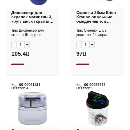
Диспенсер для
Скрепки 28мм Erich
скрепок магнитный,
Krause овальные,
круглый, открытый,
омедненные, в
ассорти (без
карт.уп. (100шт)
скрепок) 200104
ЕК24867
Тип: Диспенсер для
Тип: Скрепки Шт. в
скрепок Шт. в упак...
упаковке: 24 Форма...
-
+
-
+
105.4
97
Код:
00-00061134
Код:
00-00055676
Остаток:
4
Остаток:
5