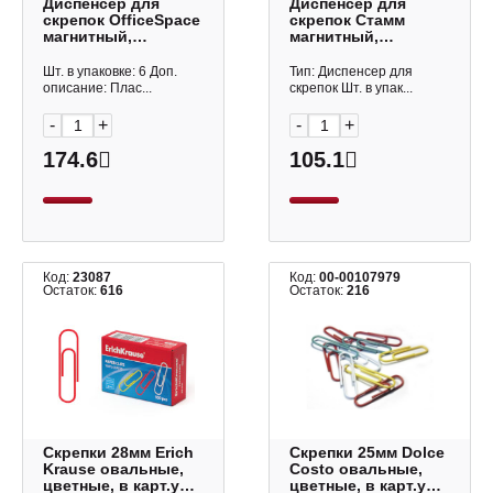
Диспенсер для
Диспенсер для
скрепок OfficeSpace
скрепок Стамм
магнитный,
магнитный,
круглый,
круглый, черный
прозрачный (без
(без скрепок) ПС02/
Шт. в упаковке: 6 Доп.
Тип: Диспенсер для
скрепок) СКМ_2773
ПС-31093
описание: Плас...
скрепок Шт. в упак...
-
+
-
+
174.6
105.1
Код:
23087
Код:
00-00107979
Остаток:
616
Остаток:
216
Скрепки 28мм Erich
Скрепки 25мм Dolce
Krause овальные,
Costo овальные,
цветные, в карт.уп.
цветные, в карт.уп.