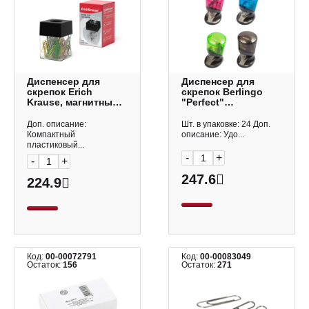
Диспенсер для
Диспенсер для
скрепок Erich
скрепок Berlingo
Krause, магнитный,
"Perfect"
прямоуг., черный
магнитный,
(100 скрепок)
круглый, ассорти
Доп. описание:
Шт. в упаковке: 24 Доп.
ЕК22096
(30 скрепок)
Компактный
описание: Удо...
DBd_00039
пластиковый...
-
+
-
+
247.6
224.9
Код:
00-00072791
Код:
00-00083049
Остаток:
156
Остаток:
271