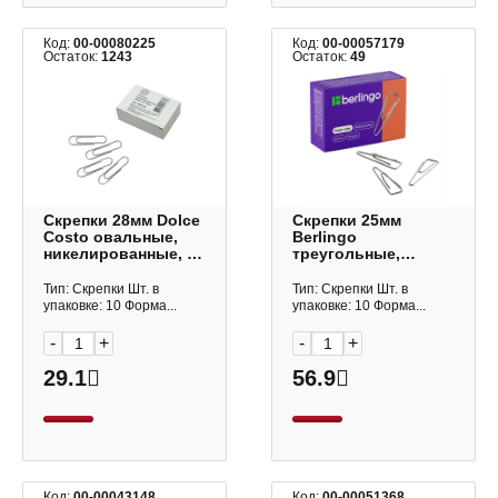
Код:
00-00080225
Код:
00-00057179
Остаток:
1243
Остаток:
49
Скрепки 28мм Dolce
Скрепки 25мм
Costo овальные,
Berlingo
никелированные, в
треугольные,
карт.уп. (100шт)
никелированные, в
D00132
карт.уп. (100шт)
Тип: Скрепки Шт. в
Тип: Скрепки Шт. в
BK2510n
упаковке: 10 Форма...
упаковке: 10 Форма...
-
+
-
+
29.1
56.9
Код:
00-00043148
Код:
00-00051368