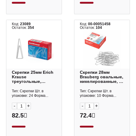
Код:
23089
Код:
00-00051458
Остаток:
354
Остаток:
104
Скрепки 25мм Erich
Скрепки 28мм
Krause
Brauberg овальные,
треугольные,
никелированные, в
никелированные, в
карт.уп. (100шт)
карт.уп. (100шт)
221523
Тип: Скрепки Шт. в
Тип: Скрепки Шт. в
ЕК24869
упаковке: 24 Форма...
упаковке: 10 Форма...
-
+
-
+
82.5
72.4