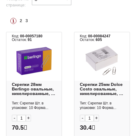
странице:
2
3
1
Код:
00-00057180
Код:
00-00084247
Остаток:
91
Остаток:
605
Скрепки 28мм
Скрепки 25мм Dolce
Berlingo овальные,
Costo овальные,
никелированные, в
никелированные, в
карт.уп. (100шт)
карт.уп. (100шт)
BK2511
D00131
Тип: Скрепки Шт. в
Тип: Скрепки Шт. в
упаковке: 10 Форма...
упаковке: 10 Форма...
-
+
-
+
70.5
30.4