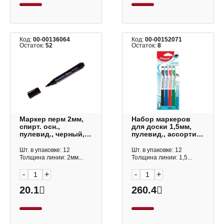
Код:
00-00136064
Код:
00-00152071
Остаток:
52
Остаток:
8
Маркер перм 2мм,
Набор маркеров
спирт. осн.,
для доски 1,5мм,
пулевид., черный,
пулевид., ассорти
пластик.корп.
4шт "Pep’s" 741312
"8004" PM_268
Maped
Шт. в упаковке: 12
Шт. в упаковке: 12
OfficeSpace
Толщина линии: 2мм...
Толщина линии: 1,5...
-
+
-
+
20.1
260.4