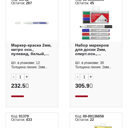
Остаток:
267
Остаток:
45
Маркер-краска 2мм,
Набор маркеров
нитро осн.,
для доски 2мм,
пулевид, белый,
спирт.осн.,
алюм. корп.,
пулевид., ассорти
лаковый "Slim"
4шт W-170 13047
Шт. в упаковке: 12
Шт. в упаковке: 36
SPM-05 MunHwa
Erich Krause
Толщина линии: 2мм...
Толщина линии: 2мм...
-
+
-
+
232.5
305.9
Код:
01379
Код:
00-00136656
Остаток:
433
Остаток:
22