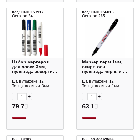
Код:
00-00153917
Код:
00-00056015
Остаток:
34
Остаток:
265
Набор маркеров
Маркер перм 1мм,
для доски 3мм,
спирт. осн.,
пулевид., ассорти
пулевид., черный,
4шт 5040510
пластик. корп.
Attomex
"Multi marker Slim"
Шт. в упаковке: 12
Шт. в упаковке: 12
P-505F Crown
Толщина линии: 3мм...
Толщина линии: 1мм...
-
+
-
+
79.7
63.1
Код:
34762
Код:
00-00153595