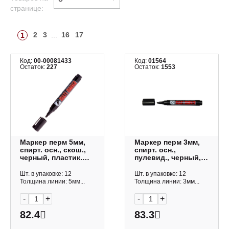
странице:
2
3
...
16
17
1
Код:
00-00081433
Код:
01564
Остаток:
227
Остаток:
1553
Маркер перм 5мм,
Маркер перм 3мм,
спирт. осн., скош.,
спирт. осн.,
черный, пластик.
пулевид., черный,
корп. "Chisel" CPM-
пластик. корп.
800CH Crown
"Multi marker"
Шт. в упаковке: 12
Шт. в упаковке: 12
СРМ-800 Crown
Толщина линии: 5мм...
Толщина линии: 3мм...
-
+
-
+
82.4
83.3