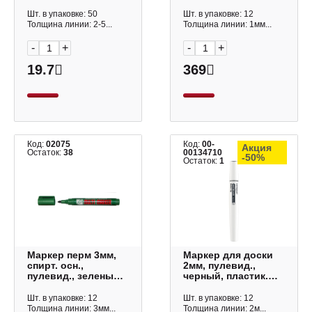
D00198-BK Dolce
"Extra Fine Paint
Costo
Marker" EFPM-05
Шт. в упаковке: 50
Шт. в упаковке: 12
MunHwa
Толщина линии: 2-5...
Толщина линии: 1мм...
-
+
-
+
19.7
369
Код:
02075
Код:
00-
Акция
Остаток:
38
00134710
-50%
Остаток:
1
Маркер перм 3мм,
Маркер для доски
спирт. осн.,
2мм, пулевид.,
пулевид., зеленый,
черный, пластик.
пластик. корп.
корп. "Whiteboard"
"Multi marker"
KR972551 Keyroad
Шт. в упаковке: 12
Шт. в упаковке: 12
СРМ-800 Crown
Толщина линии: 3мм...
Толщина линии: 2м...