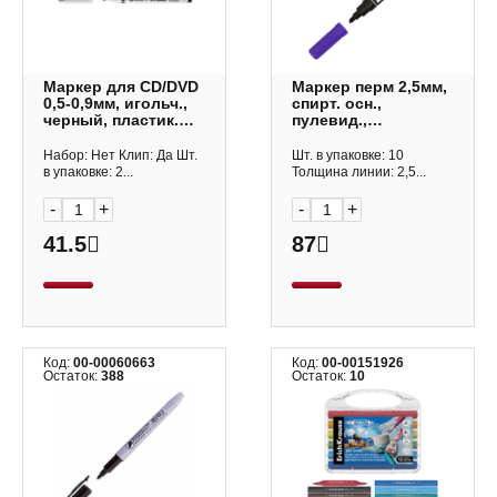
Маркер для CD/DVD
Маркер перм 2,5мм,
0,5-0,9мм, игольч.,
спирт. осн.,
черный, пластик.
пулевид.,
корп. 364 Lamark
фиолетовый,
пластик. корп. 8566
Набор: Нет Клип: Да Шт.
Шт. в упаковке: 10
5 8566 0105
в упаковке: 2...
Толщина линии: 2,5...
Centropen
-
+
-
+
41.5
87
Код:
00-00060663
Код:
00-00151926
Остаток:
388
Остаток:
10