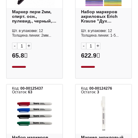
Маркер перм 2мм,
Набор маркеров
спирт. осн.,
акриловых Erich
пулевид., черный,
Krause "Дух
пластик. корп.
искусства" 12цв.,
"Multi marker Slim"
двустор., пулев/
Шт. в упаковке: 12
Шт. в упаковке: 12
P-505 Crown
кисть, пластик.уп
Толщина линии: 2мм...
Толщина линии: 1-5...
65462
-
+
-
+
65.8
622.9
Код:
00-00125437
Код:
00-00124276
Остаток:
63
Остаток:
3
Набор маркеров
Маркер акриловый