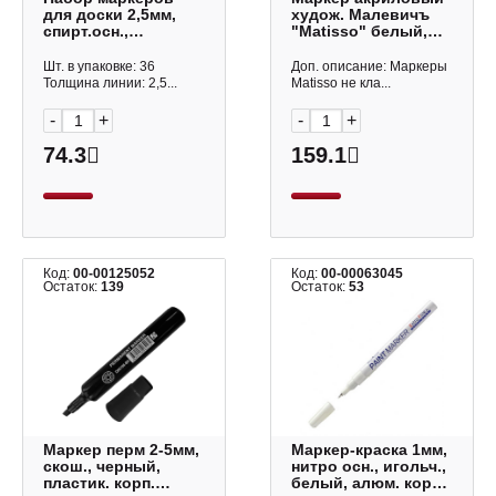
для доски 2,5мм,
худож. Малевичъ
спирт.осн.,
"Matisso" белый,
пулевид., ассорти
пулевид., доп. перо.
4шт 1487363 Buro
скош. 2мм 191000
Шт. в упаковке: 36
Доп. описание: Маркеры
Толщина линии: 2,5...
Matisso не кла...
-
+
-
+
74.3
159.1
Код:
00-00125052
Код:
00-00063045
Остаток:
139
Остаток:
53
Маркер перм 2-5мм,
Маркер-краска 1мм,
скош., черный,
нитро осн., игольч.,
пластик. корп.
белый, алюм. корп.