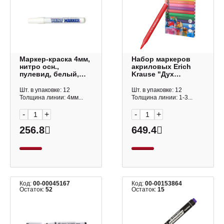
Маркер-краска 4мм,
Набор маркеров
нитро осн.,
акриловых Erich
пулевид, белый,
Krause "Дух
алюм. корп.,
искусства" 12цв.,
лаковый PM-05
пулевид., ПЭТ-бокс
Шт. в упаковке: 12
Шт. в упаковке: 12
MunHwa
61839
Толщина линии: 4мм...
Толщина линии: 1-3...
-
+
-
+
256.8
649.4
Код:
00-00045167
Код:
00-00153864
Остаток:
52
Остаток:
15