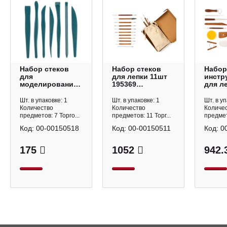
Набор стеков
Набор стеков
Набор
для
для лепки 11шт
инстр
моделирования
195369
для л
7шт 195314
Малевичъ
19536
Малевичъ
Мале
Шт. в упаковке: 1
Шт. в упаковке: 1
Шт. в уп
Количество
Количество
Количе
предметов: 7 Торго...
предметов: 11 Торг...
предмето
Код:
00-00150518
Код:
00-00150511
Код:
0
175
1052
942.