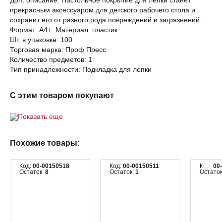
Доп. описание: Настольное покрытие для лепки станет
прекрасным аксессуаром для детского рабочего стола и
сохранит его от разного рода повреждений и загрязнений.
Формат: А4+. Материал: пластик.
Шт. в упаковке: 100
Торговая марка: Проф Пресс
Количество предметов: 1
Тип принадлежности: Подкладка для лепки
С этим товаром покупают
Показать еще
Похожие товары:
Код:
00-00150518
Код:
00-00150511
Код:
00
Остаток:
8
Остаток:
1
Остато