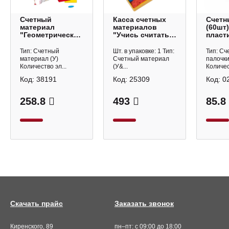
Счетный
Касса счетных
Счетн
материал
материалов
(60шт)
"Геометрическая
"Учись считать"
пласт
мозайка" в
в пенале УК01
боксе 
пакете с е/п, ЭК
Стамм
Стамм
Тип: Счетный
Шт. в упаковке: 1 Тип:
Тип: Сч
ДМ01 Стамм
материал (У)
Счетный материал
палочки
Количество эл...
(У&...
Количес
Код:
38191
Код:
25309
Код:
0
258.8
493
85.8
Скачать прайс
Заказать звонок
Киренского, 89
пн–пт: с 09:00 до 18:00