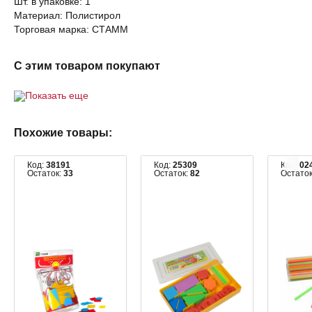
Шт. в упаковке: 1
Материал: Полистирол
Торговая марка: СТАММ
С этим товаром покупают
Показать еще
Похожие товары:
Код:
38191
Код:
25309
Код:
02
Остаток:
33
Остаток:
82
Остато