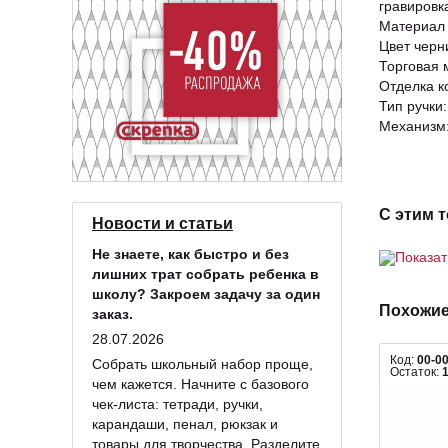
гравировк
Материал 
Цвет черн
Торговая 
Отделка к
Тип ручки
Механизм
С этим 
Новости и статьи
Не знаете, как быстро и без
Показа
лишних трат собрать ребенка в
школу? Закроем задачу за один
Похожие
заказ.
28.07.2026
Код:
00-0
Собрать школьный набор проще,
Остаток:
чем кажется. Начните с базового
чек-листа: тетради, ручки,
карандаши, пенал, рюкзак и
товары для творчества. Разделите