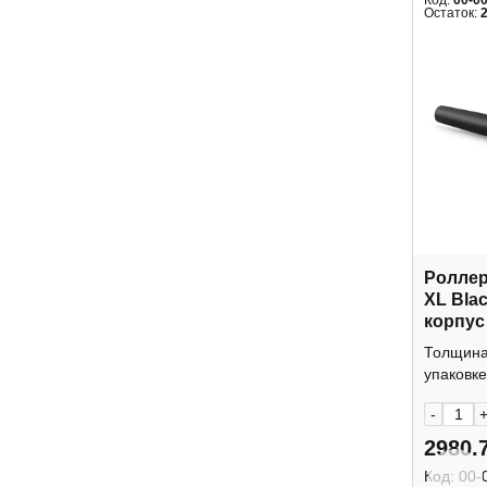
Код:
00-0
Остаток:
Роллер
XL Blac
корпус
матовы
Толщина 
215977
упаковке:
-
2980.
Код:
00-