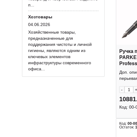
п...
Хозтовары
04.06.2026
Хозяйственные товары,
предназначенные для
поддержания чистоты и личной
гигиены, являются одним из
Ручка 
ключевых элементов
PARKE
инфраструктуры современного
Profess
офиса...
Monoch
Доп. оп
синий п
перьевая
нерж.с
-
10881
Код:
00-
Код:
00-0
Остаток: