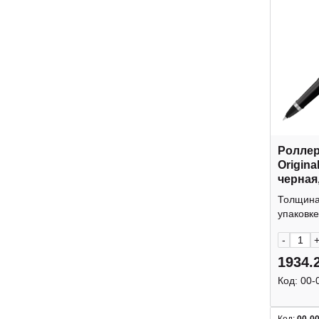
Роллер 
Origina
черная
нерж.с
Толщина 
черный
упаковке:
-
1934.
Код:
00-