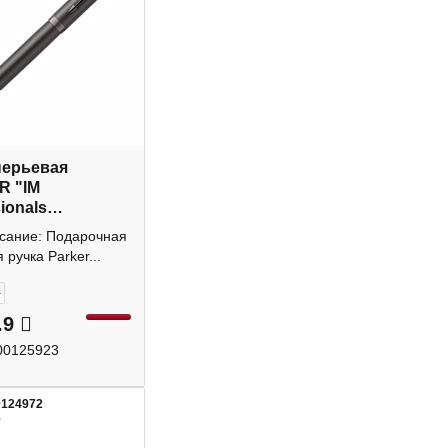
перьевая
R "IM
ionals
rome Titanium"
исание: Подарочная
атр., 1,0мм,
 ручка Parker...
таль 2172959
+
.9
00125923
0124972
1