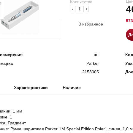
Цен
Количество
4
-
+
573
В избранное
До
измерения
шт
Ко
 марка
Parker
Упа
2153005
Дос
Характеристики
Наличие
инии: 1 мм
овке: 1
уса: Градиент
ние: Ручка шариковая Parker "IM Special Edition Polar", синяя, 1,0