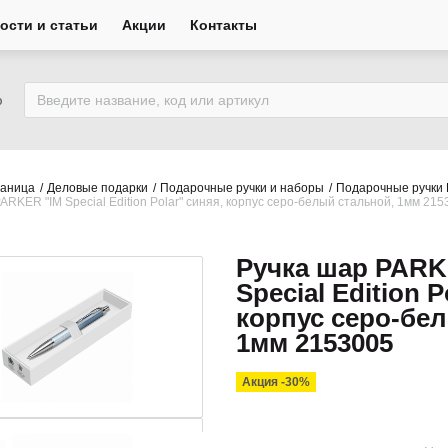
ости и статьи
Акции
Контакты
ю
раница
Деловые подарки
Подарочные ручки и наборы
Подарочные ручки
ARKER "IM Special Edition Polar" синяя, корпус серо-белый стальной, 1мм 215
Ручка шар PARK
Special Edition P
корпус серо-бе
1мм 2153005
Акция -30%