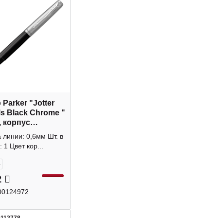
Parker "Jotter
ls Black Chrome "
, корпус
таль/пласт,
линии: 0,6мм Шт. в
 0,8мм 2096907
 1 Цвет кор...
+
2
00124972