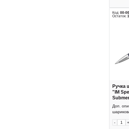
Код:
00-0
Остаток:
Ручка 
"IM Spe
Submer
корпус
Доп. опи
215299
шарикова
-