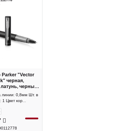
0112778
2
 Parker "Vector
k" черная,
 латунь, черный
й, 0,8мм
линии: 0,8мм Шт. в
4
 1 Цвет кор...
+
7
00112778