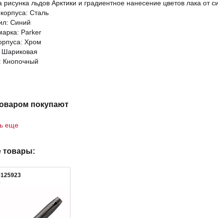
а рисунка льдов Арктики и градиентное нанесение цветов лака от с
корпуса: Сталь
ил: Синий
марка: Parker
орпуса: Хром
: Шариковая
: Кнопочный
товаром покупают
ть еще
 товары:
0125923
1