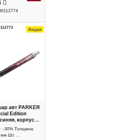
4
00112774
0112773
Акция
8
шар авт PARKER
cial Edition
 синяя, корпус
 1,0мм 2152998
и: -30% Толщина
мм Шт. ...