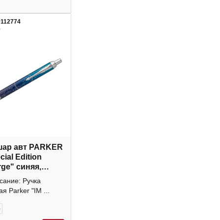
0112774
1
шар авт PARKER
cial Edition
ge" синяя,
 сталь, 1,0мм
сание: Ручка
1
я Parker "IM ...
+