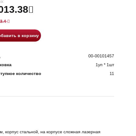
а:
013.38
3.4
бавить в корзину
д
00-00101457
ковка
1уп * 1шт
тупное количество
11
 мм, корпус стальной, на корпусе сложная лазерная