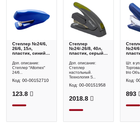
Степлер №24/6,
Степлер
Степл
26/6, 15л,
№24/-26/8, 40л,
№24/6,
пластик, синий
пластик, серый
пласти
4142700 Attomex
5618GR/GREEN
антис
KW-trio
синий
Доп. описание:
Доп. описание:
Шт. в уп
Mini K
Степлер "Attomex"
Степлер
Торгова
24/6...
настольный.
trio Объ
Технология S...
Код:
00-00152710
Код:
0
Код:
00-00151958
123.8
893
2018.8