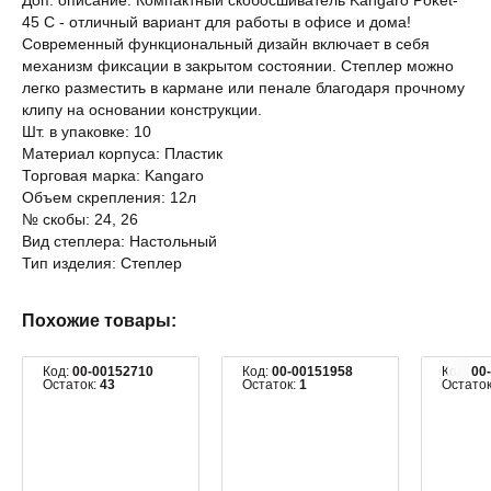
Доп. описание: Компактный скобосшиватель Kangaro Poket-
45 C - отличный вариант для работы в офисе и дома!
Современный функциональный дизайн включает в себя
механизм фиксации в закрытом состоянии. Степлер можно
легко разместить в кармане или пенале благодаря прочному
клипу на основании конструкции.
Шт. в упаковке: 10
Материал корпуса: Пластик
Торговая марка: Kangaro
Объем скрепления: 12л
№ скобы: 24, 26
Вид степлера: Настольный
Тип изделия: Степлер
Похожие товары:
Код:
00-00152710
Код:
00-00151958
Код:
00
Остаток:
43
Остаток:
1
Остато