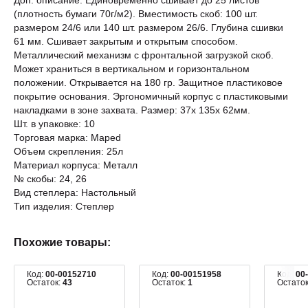
Доп. описание: Единовременно сшивает до 25 листов
(плотность бумаги 70г/м2). Вместимость скоб: 100 шт.
размером 24/6 или 140 шт. размером 26/6. Глубина сшивки
61 мм. Сшивает закрытым и открытым способом.
Металлический механизм с фронтальной загрузкой скоб.
Может храниться в вертикальном и горизонтальном
положении. Открывается на 180 гр. Защитное пластиковое
покрытие основания. Эргономичный корпус с пластиковыми
накладками в зоне захвата. Размер: 37х 135х 62мм.
Шт. в упаковке: 10
Торговая марка: Maped
Объем скрепления: 25л
Материал корпуса: Металл
№ скобы: 24, 26
Вид степлера: Настольный
Тип изделия: Степлер
Похожие товары:
Код:
00-00152710
Код:
00-00151958
Код:
00
Остаток:
43
Остаток:
1
Остато