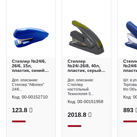
Степлер №24/6,
Степлер
Степл
26/6, 15л,
№24/-26/8, 40л,
№24/6,
пластик, синий
пластик, серый
пласти
4142700 Attomex
5618GR/GREEN
антис
KW-trio
синий
Доп. описание:
Доп. описание:
Шт. в уп
Mini K
Степлер "Attomex"
Степлер
Торгова
24/6...
настольный.
trio Объ
Технология S...
Код:
00-00152710
Код:
0
Код:
00-00151958
123.8
893
2018.8