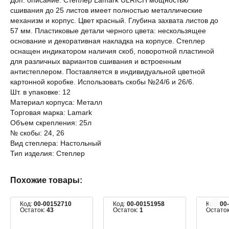
Доп. описание: Степлер Lamark ULRICH мощностью
сшивания до 25 листов имеет полностью металлические
механизм и корпус. Цвет красный. Глубина захвата листов до
57 мм. Пластиковые детали черного цвета: нескользящее
основание и декоративная накладка на корпусе. Степлер
оснащен индикатором наличия скоб, поворотной пластиной
для различных вариантов сшивания и встроенным
антистеплером. Поставляется в индивидуальной цветной
картонной коробке. Использовать скобы №24/6 и 26/6.
Шт. в упаковке: 12
Материал корпуса: Металл
Торговая марка: Lamark
Объем скрепления: 25л
№ скобы: 24, 26
Вид степлера: Настольный
Тип изделия: Степлер
Похожие товары:
Код:
00-00152710
Код:
00-00151958
Код:
00
Остаток:
43
Остаток:
1
Остато