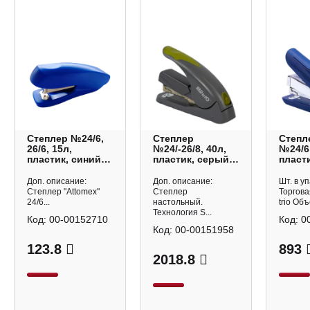
Степлер №24/6,
Степлер
Степл
26/6, 15л,
№24/-26/8, 40л,
№24/6,
пластик, синий
пластик, серый
пласти
4142700 Attomex
5618GR/GREEN
антис
KW-trio
синий
Доп. описание:
Доп. описание:
Шт. в уп
Mini K
Степлер "Attomex"
Степлер
Торгова
24/6...
настольный.
trio Объ
Технология S...
Код:
00-00152710
Код:
0
Код:
00-00151958
123.8
893
2018.8