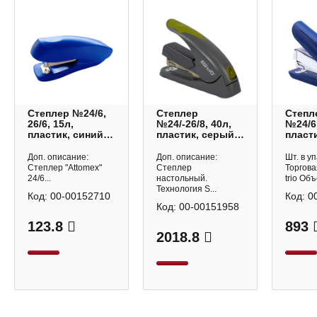
Степлер №24/6,
Степлер
Степл
26/6, 15л,
№24/-26/8, 40л,
№24/6,
пластик, синий
пластик, серый
пласти
4142700 Attomex
5618GR/GREEN
антис
KW-trio
синий
Доп. описание:
Доп. описание:
Шт. в уп
Mini K
Степлер "Attomex"
Степлер
Торгова
24/6...
настольный.
trio Объ
Технология S...
Код:
00-00152710
Код:
0
Код:
00-00151958
123.8
893
2018.8