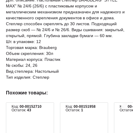
Доп. описание: Настольный степлер BRAUBERG "STYLE
MAX" № 24/6 (26/6) с пластиковым корпусом и
металлическим механизмом предназначен для надежного и
качественного скрепления документов в офисе и дома.
Степлер способен скреплять до 30 листов. Подходящий
размер скоб — № 24/6 и № 26/6. Виды сшивания: закрытый,
открытый, прямой. Глубина закладки бумаги — 60 мм.
Шт. в упаковке: 12
Торговая марка: Brauberg
Объем скрепления: 30л
Материал корпуса: Пластик
№ скобы: 24, 26
Вид степлера: Настольный
Тип изделия: Степлер
Похожие товары:
Код:
00-00152710
Код:
00-00151958
Код:
00
Остаток:
43
Остаток:
1
Остато