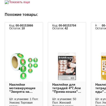
Показать еще
Похожие товары:
Код:
00-00153866
Код:
00-00153704
Код:
00
Остаток:
10
Остаток:
42
Остато
Наклейки
Наклейки для
Накле
мотивирующие
тетрадей 4*7,4см
тетра
"Зверята на
"Прима-кошка"
еды"
зеленом" d-15мм,
30шт 65643 Erich
14,8*2
1000шт, рулон
Krause
(56шт)
Шт. в упаковке: 1 Пол:
Шт. в упаковке: 50
Шт. в уп
8381 Квадра
Erich 
Унисекс Торговая
Пол: Женский
Пол: Ун