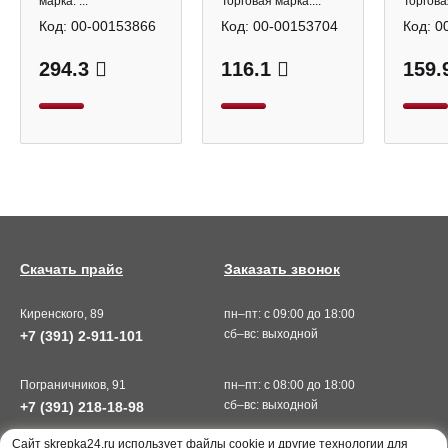
марка: ...
Торговая марка:...
Торговая
Код:
00-00153866
Код:
00-00153704
Код:
0
294.3
116.1
159.
Скачать прайс
Заказать звонок
Киренского, 89
пн–пт: с 09:00 до 18:00
сб–вс: выходной
+7 (391) 2-911-101
Пограничников, 91
пн–пт: с 08:00 до 18:00
сб–вс: выходной
+7 (391) 218-18-98
Cайт skrepka24.ru использует файлы cookie и другие технологии для