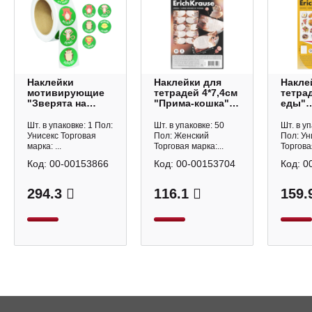
Наклейки
Наклейки для
Накле
мотивирующие
тетрадей 4*7,4см
тетра
"Зверята на
"Прима-кошка"
еды"
зеленом" d-15мм,
30шт 65643 Erich
14,8*2
1000шт, рулон
Krause
(56шт)
Шт. в упаковке: 1 Пол:
Шт. в упаковке: 50
Шт. в уп
8381 Квадра
Erich 
Унисекс Торговая
Пол: Женский
Пол: Ун
марка: ...
Торговая марка:...
Торговая
Код:
00-00153866
Код:
00-00153704
Код:
0
294.3
116.1
159.