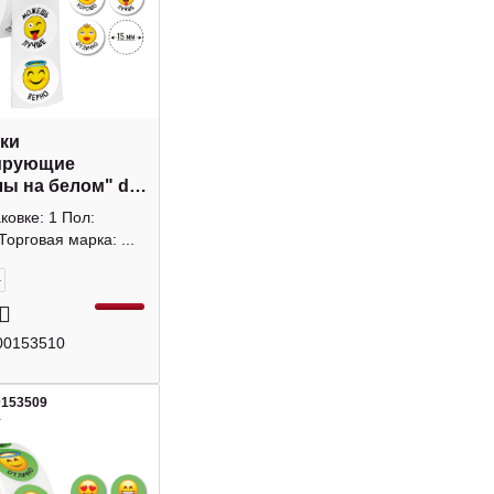
ки
ирующие
ы на белом" d-
1000шт, рулон
аковке: 1 Пол:
Квадра
Торговая марка: ...
+
00153510
0153509
1