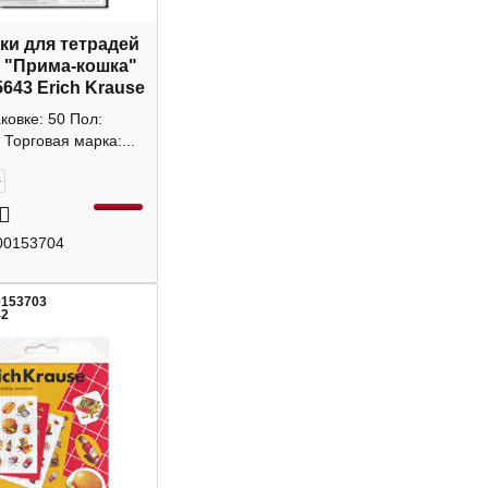
ки для тетрадей
м "Прима-кошка"
5643 Erich Krause
аковке: 50 Пол:
Торговая марка:...
+
00153704
0153703
42