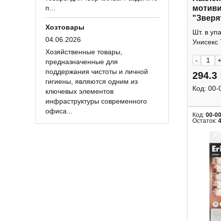
п...
мотив
"Зверя
Хозтовары
d-15мм
Шт. в уп
8381 К
04.06.2026
Унисекс 
Хозяйственные товары,
-
предназначенные для
поддержания чистоты и личной
294.3
гигиены, являются одним из
Код:
00-
ключевых элементов
инфраструктуры современного
офиса...
Код:
00-0
Остаток: