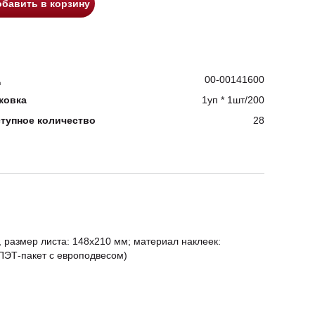
бавить в корзину
д
00-00141600
ковка
1уп * 1шт/200
тупное количество
28
, размер листа: 148x210 мм; материал наклеек:
 ПЭТ-пакет с европодвесом)