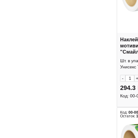
Наклей
мотив
"Смайл
15мм, 
Шт. в уп
10324 
Унисекс 
-
294.3
Код:
00-
Код:
00-0
Остаток: