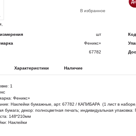
До
В избранное
измерения
шт
Ко
 марка
Феникс+
Упа
67782
Дос
Характеристики
Наличие
овке: 1
екс
марка: Феникс+
ание: Наклейки бумажные, арт. 67782 / КАПИБАРА (1 лист в наборе
я бумага; декор: полноцветная печать; индивидуальная упаковка:
ста: 148*210мм
йки: Наклейки