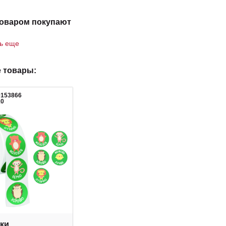
товаром покупают
ть еще
 товары:
0153866
10
ки