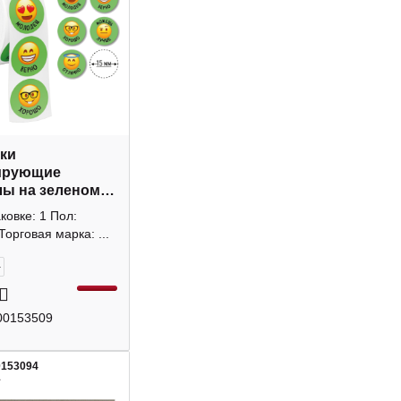
ки
ирующие
ы на зеленом"
, 1000шт, рулон
аковке: 1 Пол:
вадра
Торговая марка: ...
+
00153509
0153094
1