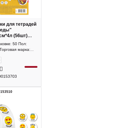
ки для тетрадей
 еды"
см*4л (56шт)
rich Krause
аковке: 50 Пол:
Торговая марка:...
+
00153703
0153510
1