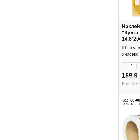
Наклей
"Культ
14,8*20
65641 E
Шт. в уп
Унисекс 
-
159.9
Код:
00-
Код:
00-0
Остаток: