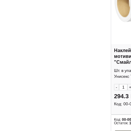
Наклей
мотив
"Смайл
d-15мм
Шт. в уп
8597 К
Унисекс 
-
294.3
Код:
00-
Код:
00-0
Остаток: