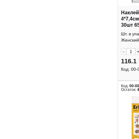
Наклей
4*7,4с
30шт 6
Шт. в уп
Женский 
-
116.1
Код:
00-
Код:
00-0
Остаток: