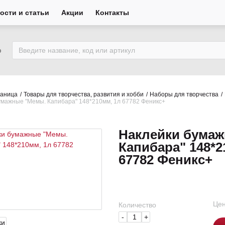
ости и статьи
Акции
Контакты
ю
раница
Товары для творчества, развития и хобби
Наборы для творчества
умажные "Мемы. Капибара" 148*210мм, 1л 67782 Феникс+
Наклейки бума
Капибара" 148*2
67782 Феникс+
Цен
Количество
-
+