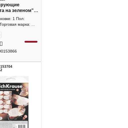
ирующие
та на зеленом"
, 1000шт, рулон
аковке: 1 Пол:
вадра
Торговая марка: ...
+
00153866
0153704
42