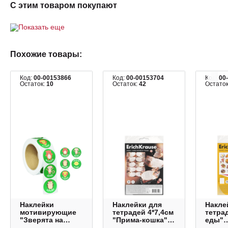
С этим товаром покупают
Показать еще
Похожие товары:
Код:
00-00153866
Код:
00-00153704
Код:
00
Остаток:
10
Остаток:
42
Остато
Наклейки
Наклейки для
Накле
мотивирующие
тетрадей 4*7,4см
тетра
"Зверята на
"Прима-кошка"
еды"
зеленом" d-15мм,
30шт 65643 Erich
14,8*2