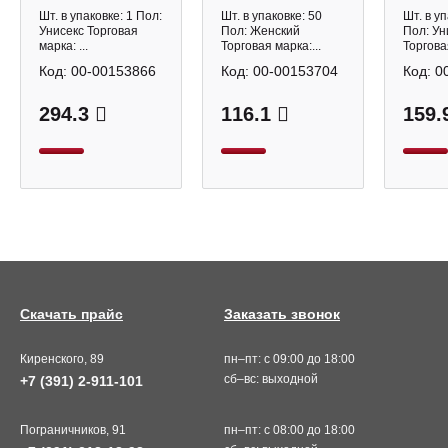
1000шт, рулон
Krause
(56шт)
Шт. в упаковке: 1 Пол:
Шт. в упаковке: 50
Шт. в уп
8381 Квадра
Erich 
Унисекс Торговая
Пол: Женский
Пол: Ун
марка: ...
Торговая марка:...
Торговая
Код:
00-00153866
Код:
00-00153704
Код:
0
294.3
116.1
159.
Скачать прайс
Заказать звонок
Киренского, 89
пн–пт: с 09:00 до 18:00
сб–вс: выходной
+7 (391) 2-911-101
Пограничников, 91
пн–пт: с 08:00 до 18:00