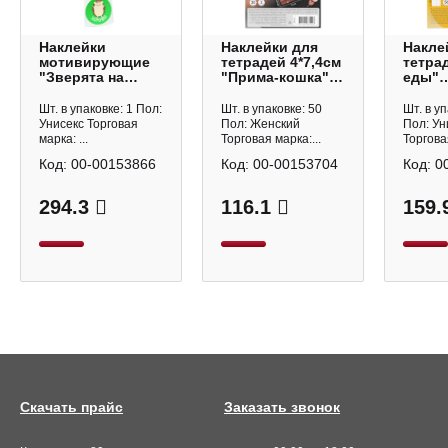
Наклейки
Наклейки для
Накле
мотивирующие
тетрадей 4*7,4см
тетра
"Зверята на
"Прима-кошка"
еды"
зеленом" d-15мм,
30шт 65643 Erich
14,8*2
1000шт, рулон
Krause
(56шт)
Шт. в упаковке: 1 Пол:
Шт. в упаковке: 50
Шт. в уп
8381 Квадра
Erich 
Унисекс Торговая
Пол: Женский
Пол: Ун
марка: ...
Торговая марка:...
Торговая
Код:
00-00153866
Код:
00-00153704
Код:
0
294.3
116.1
159.
Скачать прайс
Заказать звонок