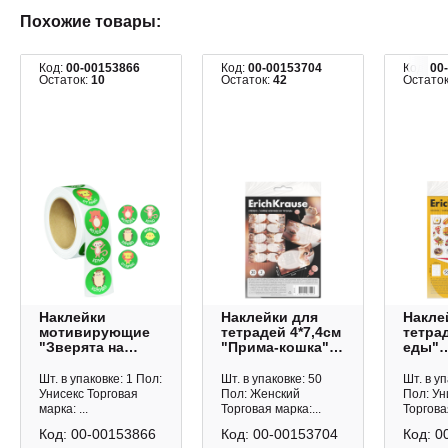
Похожие товары:
Код:
00-00153866
Код:
00-00153704
Код:
00
Остаток:
10
Остаток:
42
Остато
Наклейки
Наклейки для
Накле
мотивирующие
тетрадей 4*7,4см
тетра
"Зверята на
"Прима-кошка"
еды"
зеленом" d-15мм,
30шт 65643 Erich
14,8*2
1000шт, рулон
Krause
(56шт)
Шт. в упаковке: 1 Пол:
Шт. в упаковке: 50
Шт. в уп
8381 Квадра
Erich 
Унисекс Торговая
Пол: Женский
Пол: Ун
марка: ...
Торговая марка:...
Торговая
Код:
00-00153866
Код:
00-00153704
Код:
0