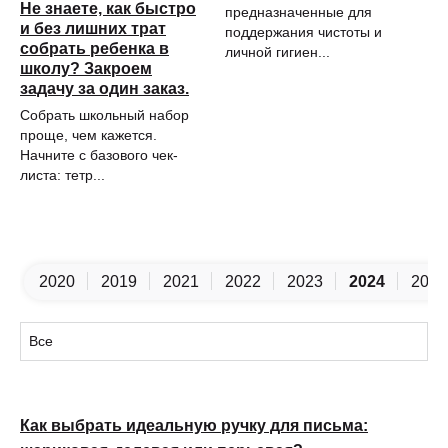
бы
Не знаете, как быстро
предназначенные для
п
и без лишних трат
поддержания чистоты и
собрать ребенка в
личной гигиен...
Ге
школу? Закроем
пи
задачу за один заказ.
че
пи
Собрать школьный набор
проще, чем кажется.
Начните с базового чек-
листа: тетр...
2020
2019
2021
2022
2023
2024
2025
Как выбрать идеальную ручку для письма: