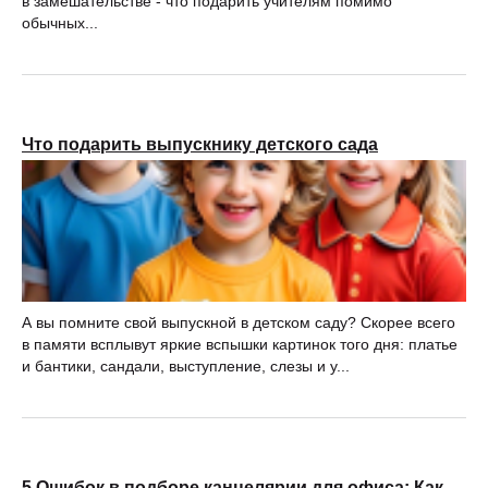
в замешательстве - что подарить учителям помимо
обычных...
Что подарить выпускнику детского сада
А вы помните свой выпускной в детском саду? Скорее всего
в памяти всплывут яркие вспышки картинок того дня: платье
и бантики, сандали, выступление, слезы и у...
5 Ошибок в подборе канцелярии для офиса: Как