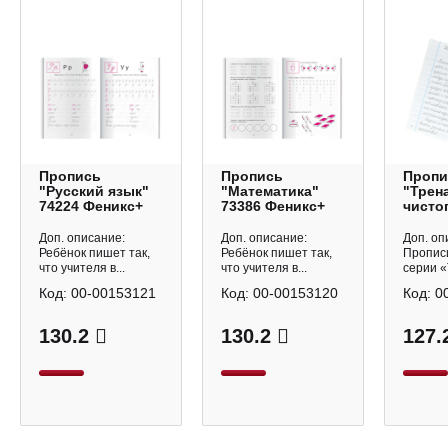
Пропись
Пропись
Пропи
"Русский язык"
"Математика"
"Трен
74224 Феникс+
73386 Феникс+
чисто
Испра
почер
Доп. описание:
Доп. описание:
Доп. оп
Феник
Ребёнок пишет так,
Ребёнок пишет так,
Пропис
что учителя в...
что учителя в...
серии «
Код:
00-00153121
Код:
00-00153120
Код:
0
130.2
130.2
127.