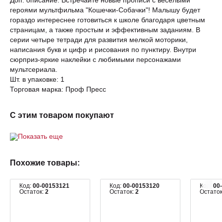
Доп. описание: Встречайте новые прописи с весёлыми
героями мультфильма "Кошечки-Собачки"! Малышу будет
гораздо интереснее готовиться к школе благодаря цветным
страницам, а также простым и эффективным заданиям. В
серии четыре тетради для развития мелкой моторики,
написания букв и цифр и рисования по пунктиру. Внутри
сюрприз-яркие наклейки с любимыми персонажами
мультсериала.
Шт. в упаковке: 1
Торговая марка: Проф Пресс
С этим товаром покупают
Показать еще
Похожие товары:
Код:
00-00153121
Код:
00-00153120
Код:
00
Остаток:
2
Остаток:
2
Остато