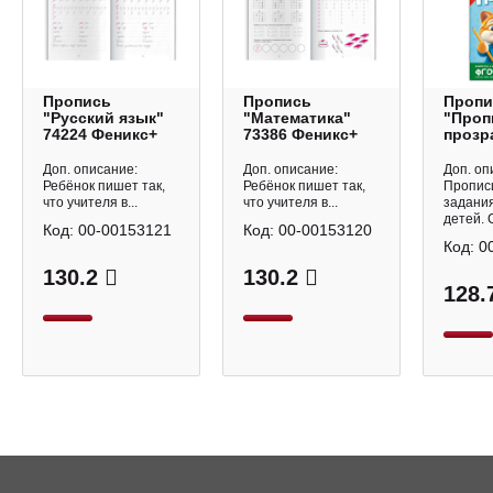
Пропись
Пропись
Пропи
"Русский язык"
"Математика"
"Проп
74224 Феникс+
73386 Феникс+
прозр
стран
Пропи
Доп. описание:
Доп. описание:
Доп. оп
буквы
Ребёнок пишет так,
Ребёнок пишет так,
Пропис
71482
что учителя в...
что учителя в...
задани
детей. С
Код:
00-00153121
Код:
00-00153120
Код:
0
130.2
130.2
128.