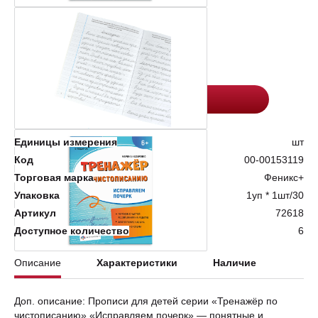
Цена:
Количество
127.2
-
+
Добавить в корзину
Единицы измерения
шт
Код
00-00153119
Торговая марка
Феникс+
Упаковка
1уп * 1шт/30
Артикул
72618
Доступное количество
6
Описание
Характеристики
Наличие
Доп. описание: Прописи для детей серии «Тренажёр по
чистописанию» «Исправляем почерк» — понятные и