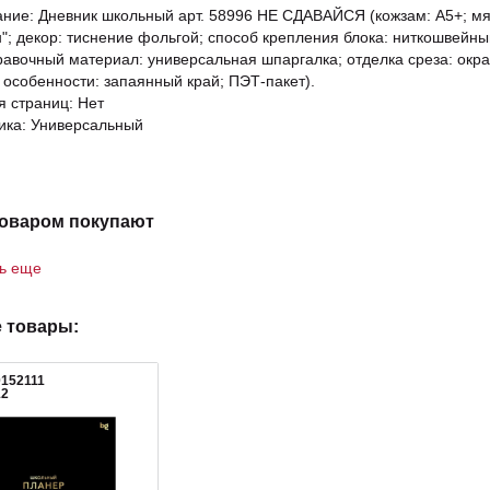
ание: Дневник школьный арт. 58996 НЕ СДАВАЙСЯ (кожзам: А5+; мя
; декор: тиснение фольгой; способ крепления блока: ниткошвейный; 
правочный материал: универсальная шпаргалка; отделка среза: окр
 особенности: запаянный край; ПЭТ-пакет).
 страниц: Нет
ика: Универсальный
товаром покупают
ть еще
 товары:
0152111
12