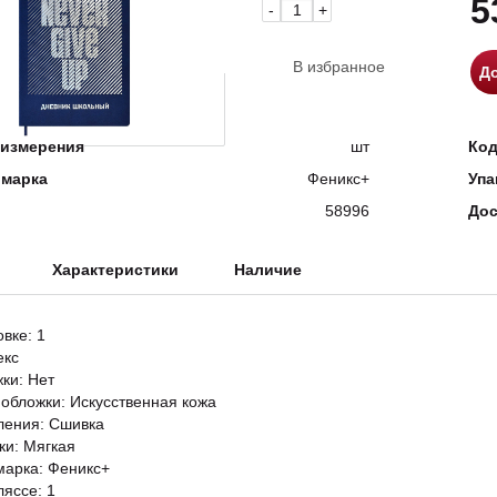
5
-
+
В избранное
До
измерения
шт
Ко
 марка
Феникс+
Упа
58996
Дос
Характеристики
Наличие
овке: 1
екс
жки: Нет
обложки: Искусственная кожа
ления: Сшивка
ки: Мягкая
марка: Феникс+
ляссе: 1