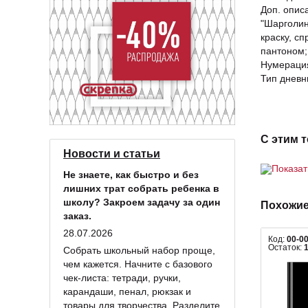
Доп. опис
"Шарголин"
краску, с
пантоном;
Нумерация
Тип дневн
С этим 
Новости и статьи
Показа
Не знаете, как быстро и без
лишних трат собрать ребенка в
школу? Закроем задачу за один
Похожие
заказ.
28.07.2026
Код:
00-0
Остаток:
Собрать школьный набор проще,
чем кажется. Начните с базового
чек-листа: тетради, ручки,
карандаши, пенал, рюкзак и
товары для творчества. Разделите