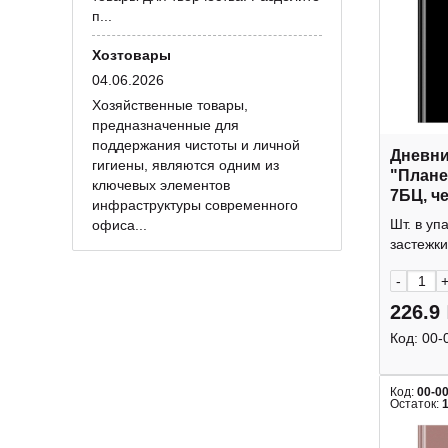
п...
Хозтовары
04.06.2026
Хозяйственные товары,
предназначенные для
поддержания чистоты и личной
Дневник
гигиены, являются одним из
"План
ключевых элементов
7БЦ, ч
инфраструктуры современного
Пш5т64
Шт. в уп
офиса...
BG
застежки
-
226.9
Код:
00-
Код:
00-0
Остаток: