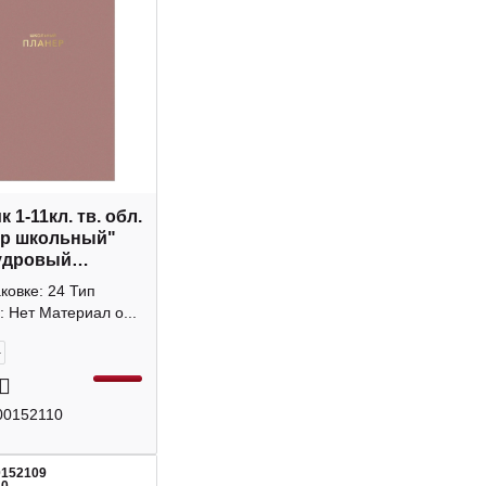
 1-11кл. тв. обл.
ер школьный"
удровый
_лм_тф 06324
аковке: 24 Тип
: Нет Материал о...
+
00152110
0152109