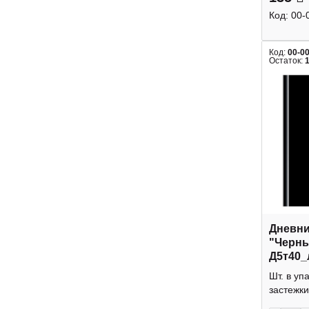
Код:
00-
Код:
00-0
Остаток:
Дневник
"Черн
Д5т40_
Шт. в уп
застежки