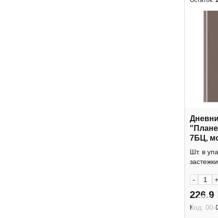
Остаток:
Дневник
"План
7БЦ, м
Пш5т64
Шт. в уп
BG
застежки
-
226.9
Код:
00-