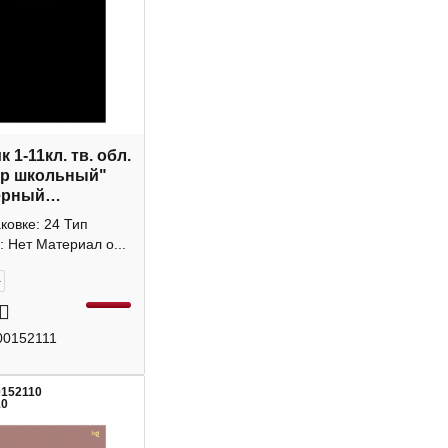
 1-11кл. тв. обл.
ер школьный"
ерный
_лм_тф 06323
аковке: 24 Тип
: Нет Материал о...
+
00152111
0152110
10