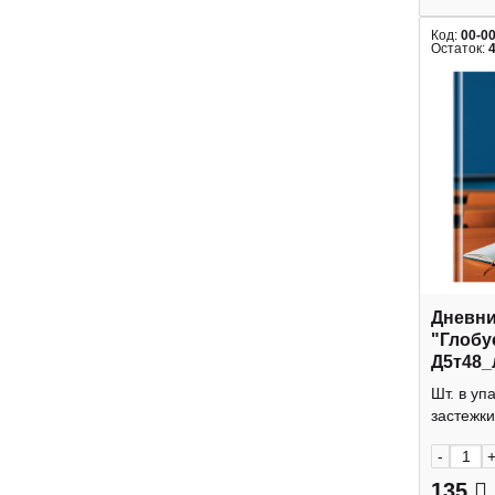
Код:
00-0
Остаток:
Дневник
"Глобу
Д5т48_
Шт. в уп
застежки
-
135