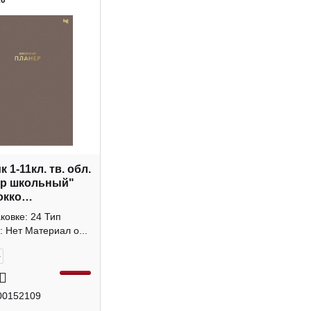
10
 1-11кл. тв. обл.
ер школьный"
окко
_лм_тф 06327
аковке: 24 Тип
: Нет Материал о...
+
00152109