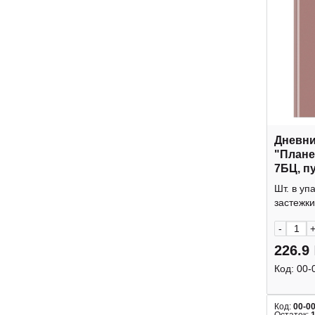
Дневник
"План
7БЦ, п
Пш5т64
Шт. в уп
BG
застежки
-
226.9
Код:
00-
Код:
00-0