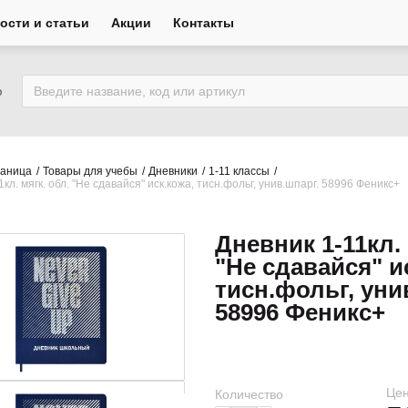
ости и статьи
Акции
Контакты
ю
раница
Товары для учебы
Дневники
1-11 классы
1кл. мягк. обл. "Не сдавайся" иск.кожа, тисн.фольг, унив.шпарг. 58996 Феникс+
Дневник 1-11кл. 
"Не сдавайся" и
тисн.фольг, уни
58996 Феникс+
Цен
Количество