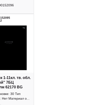
00152096
0152095
12
 1-11кл. тв. обл.
ый" 7БЦ
лм 62170 BG
аковке: 30 Тип
: Нет Материал о...