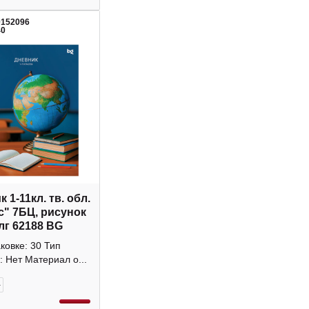
0152096
40
 1-11кл. тв. обл.
с" 7БЦ, рисунок
лг 62188 BG
аковке: 30 Тип
: Нет Материал о...
+