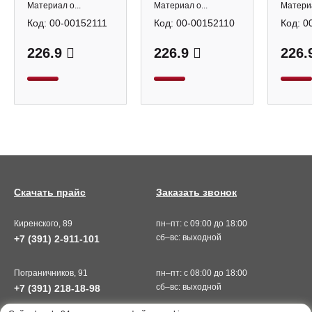
Материал о...
Материал о...
Материа
Код:
00-00152111
Код:
00-00152110
Код:
0
226.9
226.9
226.
Скачать прайс
Заказать звонок
Киренского, 89
пн–пт: с 09:00 до 18:00
сб–вс: выходной
+7 (391) 2-911-101
Пограничников, 91
пн–пт: с 08:00 до 18:00
сб–вс: выходной
+7 (391) 218-18-98