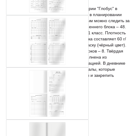
Тип скрепления: Сшивка
Доп. описание: Школьный дневник BG серии "Глобус" в
твёрдом переплёте – главный помощник в планировании
учебного и свободного времени, с которым можно следить за
успеваемостью. Количество листов внутреннего блока – 48.
Дневник подойдет для учащихся с 1 по 11 класс. Плотность
офсетной белой бумаги внутреннего блока составляет 60 г/
м2, белизна – 100%. Печать блока в 1 краску (чёрный цвет).
Тип скрепления – сшивка. Количество уроков – 8. Твёрдая
обложка (7БЦ) с прямыми уголками выполнена из
мелованного картона с глянцевой ламинацией. В дневнике
школьник обнаружит справочные материалы, которые
помогут быстро найти ответы на вопросы и закрепить
знания.
Закладка-ляссе: Нет
Пол: Унисекс
Тип обложки: Твердая
Торговая марка: BG
Тип дневника: Универсальный
С этим товаром покупают