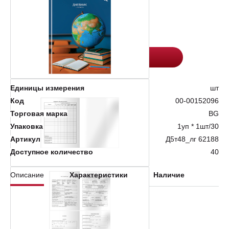
Цена:
Количество
135
-
+
Добавить в корзину
Единицы измерения
шт
Код
00-00152096
Торговая марка
BG
Упаковка
1уп * 1шт/30
Артикул
Д5т48_лг 62188
Доступное количество
40
Описание
Характеристики
Наличие
Шт. в упаковке: 30
Тип застежки: Нет
Материал обложки: 7БЦ