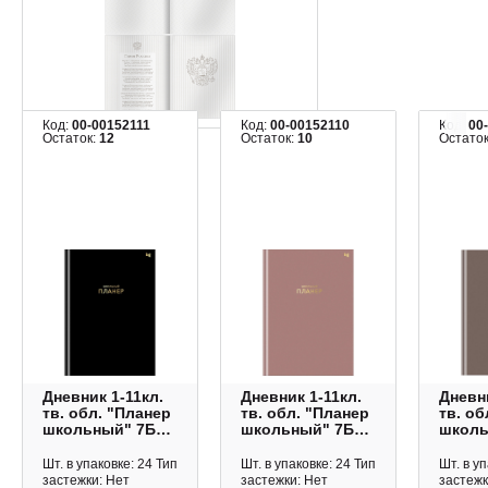
Показать еще
Похожие товары:
Код:
00-00152111
Код:
00-00152110
Код:
00
Остаток:
12
Остаток:
10
Остато
Дневник 1-11кл.
Дневник 1-11кл.
Дневни
тв. обл. "Планер
тв. обл. "Планер
тв. об
школьный" 7БЦ,
школьный" 7БЦ,
школь
черный
пудровый
мокко
Пш5т64_лм_тф
Пш5т64_лм_тф
Пш5т6
Шт. в упаковке: 24 Тип
Шт. в упаковке: 24 Тип
Шт. в у
06323 BG
06324 BG
06327
застежки: Нет
застежки: Нет
застежк