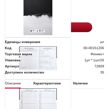
Цена:
Количество
227.4
-
+
Добавить в корзину
Единицы измерения
шт
Код
00-00151206
Торговая марка
Феникс+
Упаковка
1уп * 1шт/26
Артикул
72809
Доступное количество
35
Описание
Характеристики
Наличие
Шт. в упаковке: 26
Тип застежки: Нет
Материал обложки: 7БЦ