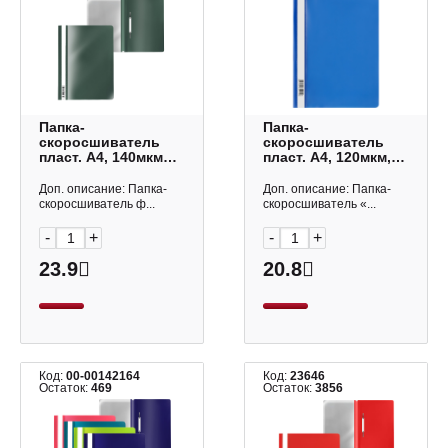
Папка-
Папка-
скоросшиватель
скоросшиватель
пласт. А4, 140мкм
пласт. А4, 120мкм,
"Апельсин
синий ММ-30711
Классика" зеленый
СТАММ
Доп. описание: Папка-
Доп. описание: Папка-
ЕК16705/30659/46110/5000
скоросшиватель ф...
скоросшиватель «...
EK
-
+
-
+
23.9
20.8
Код:
00-00142164
Код:
23646
Остаток:
469
Остаток:
3856