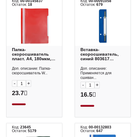
Код:
00-00145837
Код:
00-00091058
Остаток:
18
Остаток:
679
Папка-
Вставка-
скоросшиватель
скоросшиватель,
пласт. А4, 180мкм,
синий 803617
красный 15-6218
Attache
Workmate
Доп. описание: Папка-
Доп. описание:
скоросшиватель W...
Применяется для
сшиван...
-
+
-
+
23.7
16.5
Код:
23645
Код:
00-00132803
Остаток:
5179
Остаток:
647