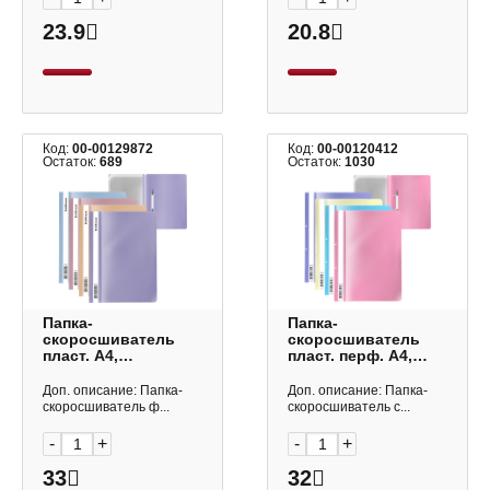
23.9
20.8
Код:
00-00129872
Код:
00-00120412
Остаток:
689
Остаток:
1030
Папка-
Папка-
скоросшиватель
скоросшиватель
пласт. А4,
пласт. перф. А4,
120/180мкм "Песок
120/180мкм
Аниме" ассорти
"Диагональ
Доп. описание: Папка-
Доп. описание: Папка-
61131 Erich Krause
Пастель" ассорти
скоросшиватель ф...
скоросшиватель с...
50485 Erich Krause
-
+
-
+
33
32