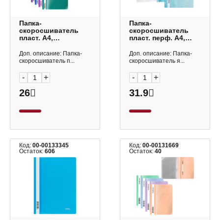
Папка-
Папка-
скоросшиватель
скоросшиватель
пласт. А4,
пласт. перф. А4,
120/140мкм
140/180мкм
"Сияние. Апельсин"
бирюзовый
Доп. описание: Папка-
Доп. описание: Папка-
ассорти 50021 Erich
AS4_00220 Hatber
скоросшиватель п...
скоросшиватель я...
Krause
-
+
-
+
26
31.9
Код:
00-00133345
Код:
00-00131669
Остаток:
606
Остаток:
40