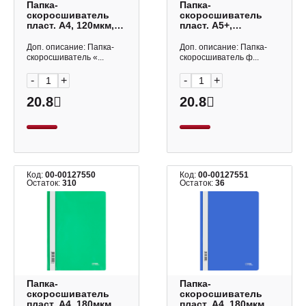
Папка-
Папка-
скоросшиватель
скоросшиватель
пласт. А4, 120мкм,
пласт. А5+,
голубой ММ-30701
120/180мкм
СТАММ
"Цветущая
Доп. описание: Папка-
Доп. описание: Папка-
нежность" ассорти
скоросшиватель «...
скоросшиватель ф...
61130 Erich Krause
-
+
-
+
20.8
20.8
Код:
00-00127550
Код:
00-00127551
Остаток:
310
Остаток:
36
Папка-
Папка-
скоросшиватель
скоросшиватель
пласт. А4, 180мкм,
пласт. А4, 180мкм,