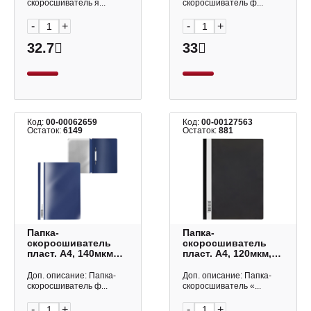
нежность" ассорти
скоросшиватель я...
скоросшиватель ф...
61129 Erich Krause
-
+
-
+
32.7
33
Код:
00-00062659
Код:
00-00127563
Остаток:
6149
Остаток:
881
Папка-
Папка-
скоросшиватель
скоросшиватель
пласт. А4, 140мкм
пласт. А4, 120мкм,
"Апельсин
черный ММ-30715
Классика" синий
СТАММ
Доп. описание: Папка-
Доп. описание: Папка-
ЕК46109/50003 Erich
скоросшиватель ф...
скоросшиватель «...
Krause
-
+
-
+