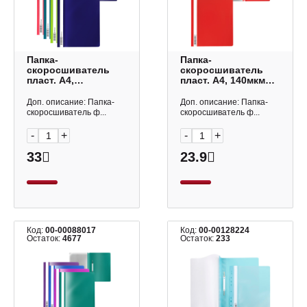
Папка-
Папка-
скоросшиватель
скоросшиватель
пласт. А4,
пласт. А4, 140мкм
120/180мкм "Песок
"Апельсин
Риф" ассорти 62954
Классика" красный
Доп. описание: Папка-
Доп. описание: Папка-
Erich Krause
16703/30658
скоросшиватель ф...
скоросшиватель ф...
/46111/50006 Erich K
-
+
-
+
33
23.9
Код:
00-00088017
Код:
00-00128224
Остаток:
4677
Остаток:
233