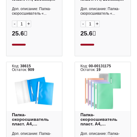
зеленый ММ-30905
синий ММ-30911
СТАММ
СТАММ
Доп. описание: Папка-
Доп. описание: Папка-
скоросшиватель «...
скоросшиватель «...
-
+
-
+
25.6
25.6
Код:
38615
Код:
00-00131175
Остаток:
909
Остаток:
19
Папка-
Папка-
скоросшиватель
скоросшиватель
пласт. А4,
пласт. А4,
120/160мкм, синий
120/180мкм
ASp_04302 Hatber
"Цветущая
Доп. описание: Папка-
Доп. описание: Папка-