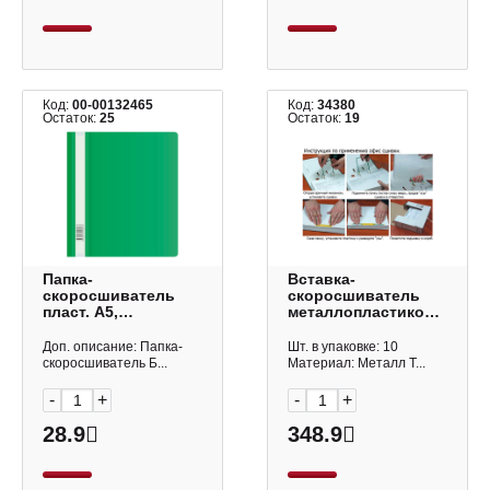
Код:
00-00132465
Код:
34380
Остаток:
25
Остаток:
19
Папка-
Вставка-
скоросшиватель
скоросшиватель
пласт. А5,
металлопластиковый,
140/180мкм "Люкс"
зеленый (1уп*10шт)
зеленый
333
Доп. описание: Папка-
Шт. в упаковке: 10
PSL20A5GRN
скоросшиватель Б...
Материал: Металл Т...
Бюрократ
-
+
-
+
28.9
348.9