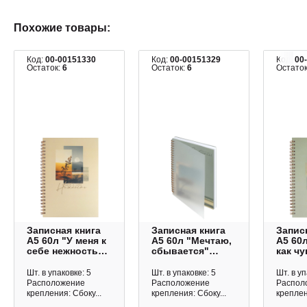
Похожие товары:
Код:
00-00151330
Код:
00-00151329
Код:
00
Остаток:
6
Остаток:
6
Остато
Записная книга
Записная книга
Запис
А5 60л "У меня к
А5 60л "Мечтаю,
А5 60
себе нежность"
сбывается"
как ч
клетка, гребень,
клетка, гребень,
клетка
палстик.обл.
палстик.обл.
палст
Шт. в упаковке: 5
Шт. в упаковке: 5
Шт. в уп
73728 Феникс+
73727 Феникс+
73726
Расположение
Расположение
Распол
крепления: Сбоку...
крепления: Сбоку...
креплен