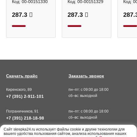
Код:
00-00151330
Код:
00-00151329
Код:
0
287.3
287.3
287.
Скачать прайс
Заказать звонок
Киренского, 89
пн–пт: с 09:00 до 18:00
сб–вс: выходной
+7 (391) 2-911-101
Пограничников, 91
пн–пт: с 08:00 до 18:00
сб–вс: выходной
+7 (391) 218-18-98
Cайт skrepka24.ru использует файлы cookie и другие технологии для
вашего удобства пользования сайтом, анализа использования наших