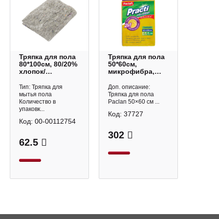
Тряпка для пола
Тряпка для пола
80*100см, 80/20%
50*60см,
хлопок/
микрофибра,
полиэстер
300г/м2, желтый
"Эконом" 315129
330705 Paclan
Тип: Тряпка для
Доп. описание:
Vega
мытья пола
Тряпка для пола
Количество в
Paclan 50×60 см ...
упаковк...
Код:
37727
Код:
00-00112754
302
62.5