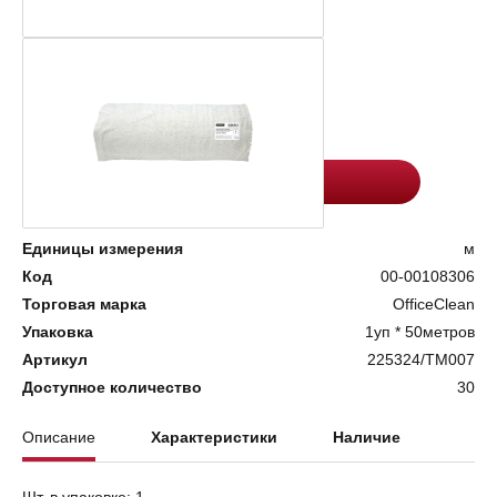
Цена:
Количество
109.3
-
+
Добавить в корзину
Единицы измерения
м
Код
00-00108306
Торговая марка
OfficeClean
Упаковка
1уп * 50метров
Артикул
225324/ТМ007
Доступное количество
30
Описание
Характеристики
Наличие