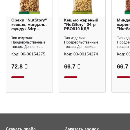
Орехи "NutStory"
Кешью жареный
Минд
кешью, миндаль,
"NutStory" 34гр
жаре
фундук 34гр
РВО810 КДВ
"NutSt
РВО812 КДВ
РВО80
Тип изделия:
Тип изделия:
Тип изд
Продовольственные
Продовольственные
Продов
товары Доп. опис...
товары Доп. опис...
товары 
Код:
00-00154275
Код:
00-00154274
Код:
0
72.8
66.7
66.7
Скачать прайс
Заказать звонок