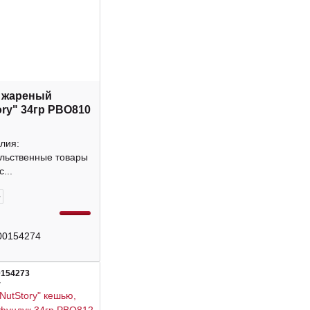
 жареный
ory" 34гр РВО810
лия:
льственные товары
...
+
00154274
0154273
4