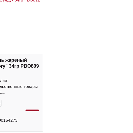
ль жареный
ory" 34гр РВО809
лия:
льственные товары
...
+
00154273