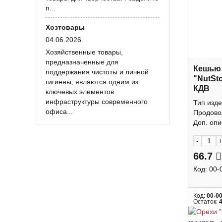
п...
Хозтовары
04.06.2026
Хозяйственные товары,
предназначенные для
Кешью
поддержания чистоты и личной
"NutSt
гигиены, являются одним из
КДВ
ключевых элементов
инфраструктуры современного
Тип изде
офиса...
Продово
Доп. опис
-
66.7
Код:
00-
Код:
00-0
Остаток: