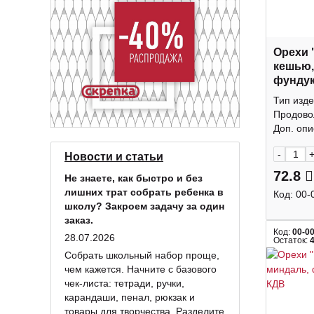
Орехи 
кешью,
фундук
КДВ
Тип изде
Продово
Доп. опис
-
Новости и статьи
72.8
Не знаете, как быстро и без
лишних трат собрать ребенка в
Код:
00-
школу? Закроем задачу за один
заказ.
Код:
00-0
28.07.2026
Остаток:
Собрать школьный набор проще,
чем кажется. Начните с базового
чек-листа: тетради, ручки,
карандаши, пенал, рюкзак и
товары для творчества. Разделите