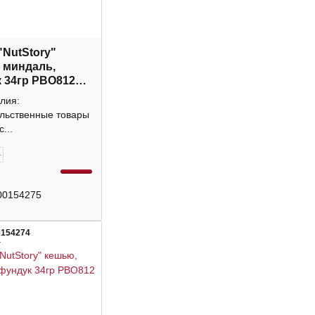
"NutStory"
 миндаль,
 34гр РВО812
лия:
льственные товары
...
+
00154275
0154274
4