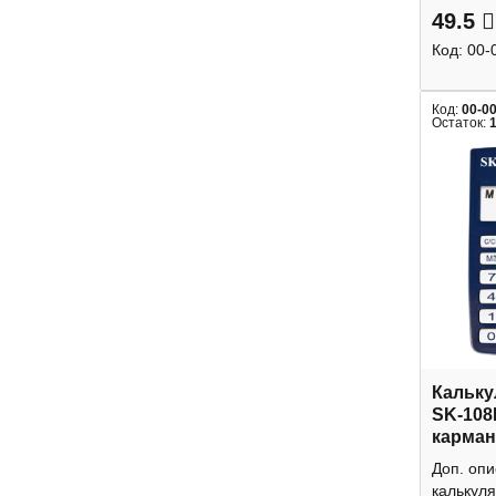
49.5
Код:
00-
Код:
00-0
Остаток:
Кальку
SK-108
карман
Доп. оп
калькуля