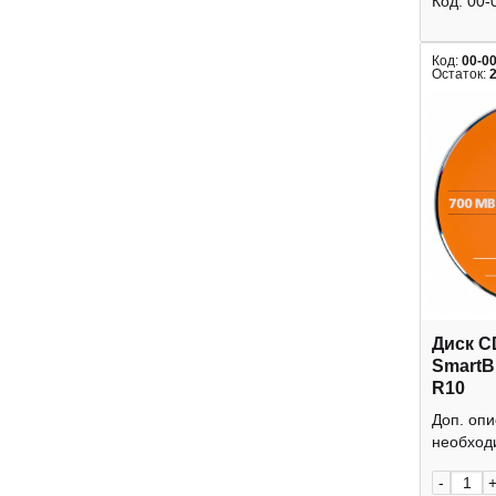
Код:
00-
Код:
00-0
Остаток:
Диск C
SmartB
R10
Доп. оп
необходи
-