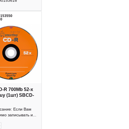
00153616
0153550
20
D-R 700Mb 52-х
uy (1шт) SBCD-
исание: Если Вам
мо записывать и...
+