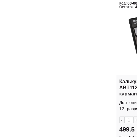
Код:
00-0
Остаток:
Кальку
ABT112
карман
крышк
Доп. оп
12- разр
-
499.5