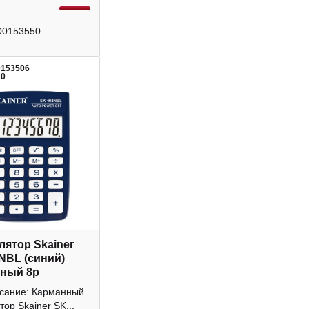
00153550
0153506
10
лятор Skainer
NBL (синий)
ный 8р
исание: Карманный
тор Skainer SK...