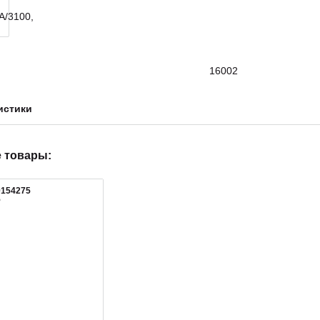
16002
истики
 товары:
0154275
5