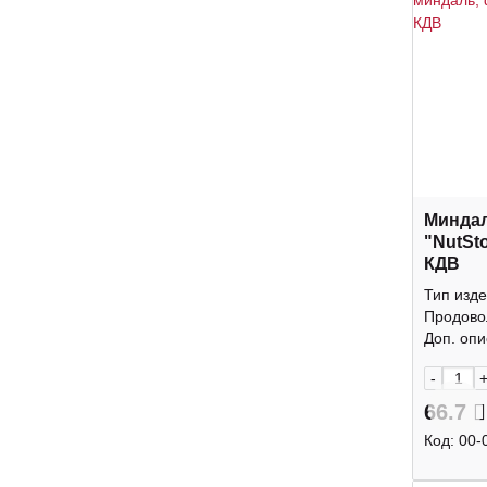
Минда
"NutSt
КДВ
Тип изде
Продово
Доп. опис
-
66.7
Код:
00-