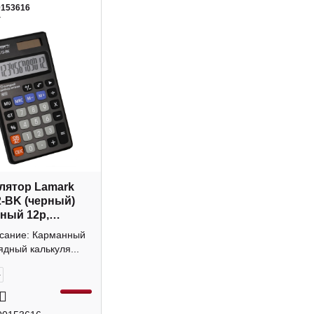
0153616
4
лятор Lamark
-BK (черный)
ный 12р,
а
исание: Карманный
ядный калькуля...
+