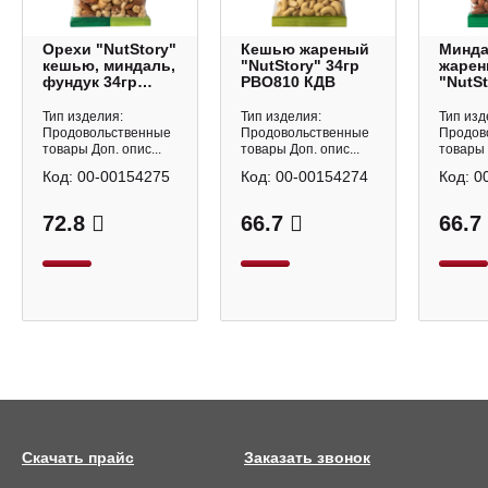
Орехи "NutStory"
Кешью жареный
Минд
кешью, миндаль,
"NutStory" 34гр
жаре
фундук 34гр
РВО810 КДВ
"NutSt
РВО812 КДВ
РВО80
Тип изделия:
Тип изделия:
Тип изд
Продовольственные
Продовольственные
Продов
товары Доп. опис...
товары Доп. опис...
товары 
Код:
00-00154275
Код:
00-00154274
Код:
0
72.8
66.7
66.7
Скачать прайс
Заказать звонок