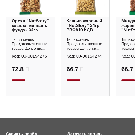
Орехи "NutStory"
Кешью жареный
Минд
кешью, миндаль,
"NutStory" 34гр
жаре
фундук 34гр
РВО810 КДВ
"NutSt
РВО812 КДВ
РВО80
Тип изделия:
Тип изделия:
Тип изд
Продовольственные
Продовольственные
Продов
товары Доп. опис...
товары Доп. опис...
товары 
Код:
00-00154275
Код:
00-00154274
Код:
0
72.8
66.7
66.7
Скачать прайс
Заказать звонок